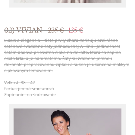
02) VIVIAN -
235 €
135 €
Luxus a elegancia – tieto prvky charakterizujú prekrásne
saténové svadobné šaty jednoduchej A- línií . Jedinečnosť
šatám dodáva priesvitná čipka na dekolte, ktorá sa zapína
okolo krku a je odnímateľná. Šaty sú zdobené jemnou
dokonale prepracovanou čipkou a sukňa je ukončená mäkkým
čipkovaným lemovaním.
Veľkosť: 38 – 42
Farba: jemná smotanová
Zapínanie: na šnúrovanie