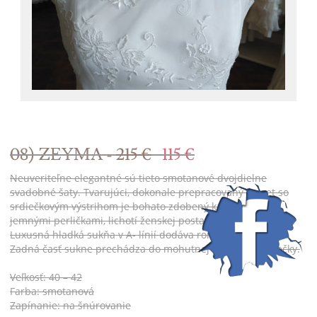
08) ZEYMA -
215 €
115 €
Neuveriteľne elegantné sú tieto smotanové dvojdielne
svadobné šaty. Tvarujúci, dokonale prepracovaný korzet so
srdiečkovým výstrihom je bohato zdobený kamienkami a
jemnými perličkami, lichotí ženskej postave a zoštíhľuje pás.
Luxusná hladká sukňa v A- línií dodáva romantický vzhľad.
Zadná časť sukne prechádza do mohutnej nazberanej vlečky.
Veľkosť: 40 – 42
Farba: smotanová
Zapínanie: na šnúrovanie