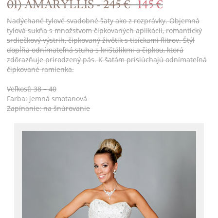
01) AMARYLLIS -
245 €
145 €
Nadýchané tylové svadobné šaty ako z rozprávky. Objemná
tylová sukňa s množstvom čipkovaných aplikácií, romantický
srdiečkový výstrih, čipkovaný živôtik s tisíckami flitrov. Štýl
dopĺňa odnímateľná stuha s krištálikmi a čipkou, ktorá
zdôrazňuje prirodzený pás. K šatám prislúchajú odnímateľná
čipkované ramienka.
Veľkosť: 38 – 40
Farba: jemná smotanová
Zapínanie: na šnúrovanie