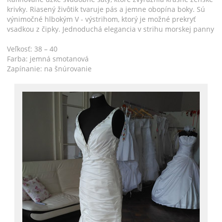
krivky. Riasený živôtik tvaruje pás a jemne obopína boky. Sú
výnimočné hlbokým V - výstrihom, ktorý je možné prekryť
vsadkou z čipky. Jednoduchá elegancia v strihu morskej panny
Veľkosť: 38 – 40
Farba: jemná smotanová
Zapínanie: na šnúrovanie