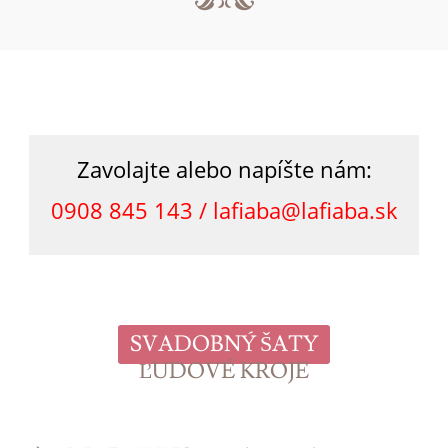
Zavolajte alebo napíšte nám:
0908 845 143 /
lafiaba@lafiaba.sk
SVADOBNÝ ŠATY
ĽUDOVÉ KROJE