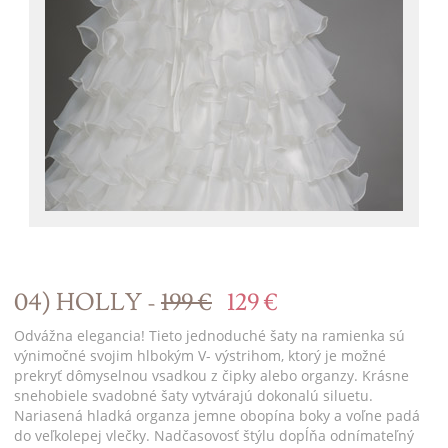
04) HOLLY -
199 €
129 €
Odvážna elegancia! Tieto jednoduché šaty na ramienka sú
výnimočné svojim hlbokým V- výstrihom, ktorý je možné
prekryť dômyselnou vsadkou z čipky alebo organzy. Krásne
snehobiele svadobné šaty vytvárajú dokonalú siluetu.
Nariasená hladká organza jemne obopína boky a voľne padá
do veľkolepej vlečky. Nadčasovosť štýlu dopĺňa odnímateľný