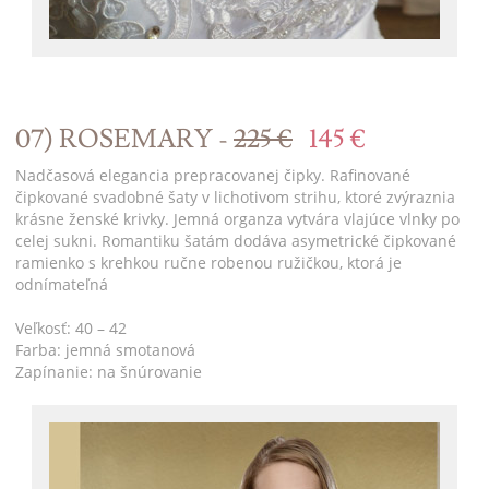
07) ROSEMARY -
225 €
145 €
Nadčasová elegancia prepracovanej čipky. Rafinované
čipkované svadobné šaty v lichotivom strihu, ktoré zvýraznia
krásne ženské krivky. Jemná organza vytvára vlajúce vlnky po
celej sukni. Romantiku šatám dodáva asymetrické čipkované
ramienko s krehkou ručne robenou ružičkou, ktorá je
odnímateľná
Veľkosť: 40 – 42
Farba: jemná smotanová
Zapínanie: na šnúrovanie