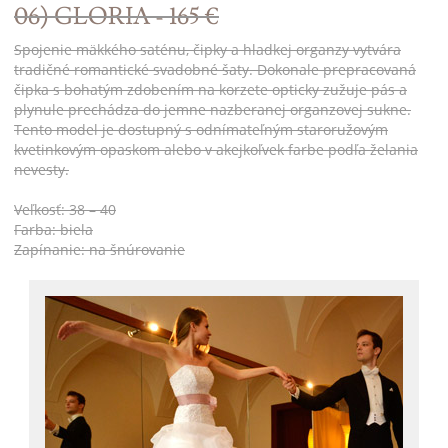
06) GLORIA - 165 €
Spojenie mäkkého saténu, čipky a hladkej organzy vytvára
tradičné romantické svadobné šaty. Dokonale prepracovaná
čipka s bohatým zdobením na korzete opticky zužuje pás a
plynule prechádza do jemne nazberanej organzovej sukne.
Tento model je dostupný s odnímateľným staroružovým
kvetinkovým opaskom alebo v akejkoľvek farbe podľa želania
nevesty.
Veľkosť: 38 – 40
Farba: biela
Zapínanie: na šnúrovanie