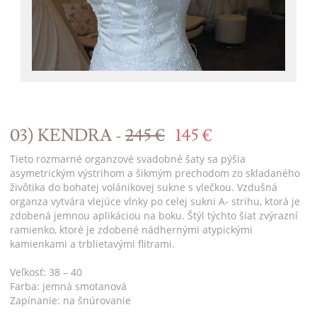
03) KENDRA -
245 €
145 €
Tieto rozmarné organzové svadobné šaty sa pýšia
asymetrickým výstrihom a šikmým prechodom zo skladaného
živôtika do bohatej volánikovej sukne s vlečkou. Vzdušná
organza vytvára vlejúce vlnky po celej sukni A- strihu, ktorá je
zdobená jemnou aplikáciou na boku. Štýl týchto šiat zvýrazní
ramienko, ktoré je zdobené nádhernými atypickými
kamienkami a trblietavými flitrami.
Veľkosť: 38 – 40
Farba: jemná smotanová
Zapínanie: na šnúrovanie