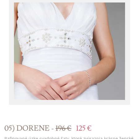
05) DORENE -
196 €
125 €
Rafinované úzke svadobné šaty, ktoré zvýraznia krásne ženské