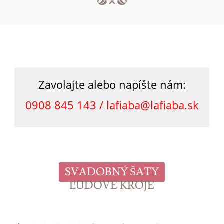
Zavolajte alebo napíšte nám:
0908 845 143 /
lafiaba@lafiaba.sk
SVADOBNÝ ŠATY
ĽUDOVÉ KROJE