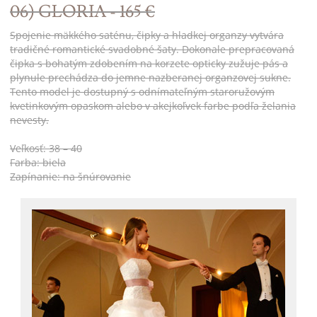
06) GLORIA - 165 €
Spojenie mäkkého saténu, čipky a hladkej organzy vytvára
tradičné romantické svadobné šaty. Dokonale prepracovaná
čipka s bohatým zdobením na korzete opticky zužuje pás a
plynule prechádza do jemne nazberanej organzovej sukne.
Tento model je dostupný s odnímateľným staroružovým
kvetinkovým opaskom alebo v akejkoľvek farbe podľa želania
nevesty.
Veľkosť: 38 – 40
Farba: biela
Zapínanie: na šnúrovanie