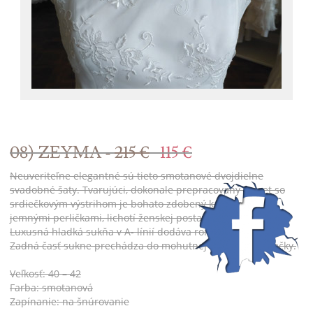
08) ZEYMA -
215 €
115 €
Neuveriteľne elegantné sú tieto smotanové dvojdielne
svadobné šaty. Tvarujúci, dokonale prepracovaný korzet so
srdiečkovým výstrihom je bohato zdobený kamienkami a
jemnými perličkami, lichotí ženskej postave a zoštíhľuje pás.
Luxusná hladká sukňa v A- línií dodáva romantický vzhľad.
Zadná časť sukne prechádza do mohutnej nazberanej vlečky.
Veľkosť: 40 – 42
Farba: smotanová
Zapínanie: na šnúrovanie