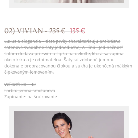
02) VIVIAN -
235 €
135 €
Luxus a elegancia – tieto prvky charakterizujú prekrásne
saténové svadobné šaty jednoduchej A- línií . Jedinečnosť
šatám dodáva priesvitná čipka na dekolte, ktorá sa zapína
okolo krku a je odnímateľná. Šaty sú zdobené jemnou
dokonale prepracovanou čipkou a sukňa je ukončená mäkkým
čipkovaným lemovaním.
Veľkosť: 38 – 42
Farba: jemná smotanová
Zapínanie: na šnúrovanie