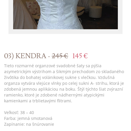
03) KENDRA -
245 €
145 €
Tieto rozmarné organzové svadobné šaty sa pýšia
asymetrickým výstrihom a šikmým prechodom zo skladaného
živôtika do bohatej volánikovej sukne s vlečkou. Vzdušná
organza vytvára vlejúce vlnky po celej sukni A- strihu, ktorá je
zdobená jemnou aplikáciou na boku. Štýl týchto šiat zvýrazní
ramienko, ktoré je zdobené nádhernými atypickými
kamienkami a trblietavými flitrami.
Veľkosť: 38 – 40
Farba: jemná smotanová
Zapínanie: na šnúrovanie