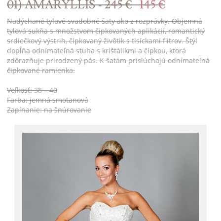
01) AMARYLLIS -
245 €
145 €
Nadýchané tylové svadobné šaty ako z rozprávky. Objemná
tylová sukňa s množstvom čipkovaných aplikácií, romantický
srdiečkový výstrih, čipkovaný živôtik s tisíckami flitrov. Štýl
dopĺňa odnímateľná stuha s krištálikmi a čipkou, ktorá
zdôrazňuje prirodzený pás. K šatám prislúchajú odnímateľná
čipkované ramienka.
Veľkosť: 38 – 40
Farba: jemná smotanová
Zapínanie: na šnúrovanie