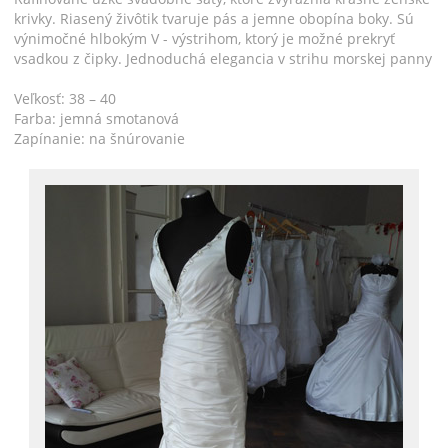
krivky. Riasený živôtik tvaruje pás a jemne obopína boky. Sú
výnimočné hlbokým V - výstrihom, ktorý je možné prekryť
vsadkou z čipky. Jednoduchá elegancia v strihu morskej panny
Veľkosť: 38 – 40
Farba: jemná smotanová
Zapínanie: na šnúrovanie