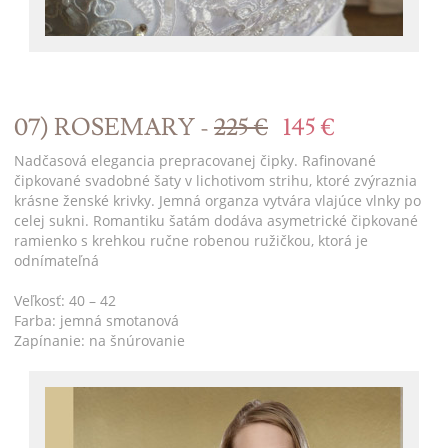
07) ROSEMARY -
225 €
145 €
Nadčasová elegancia prepracovanej čipky. Rafinované
čipkované svadobné šaty v lichotivom strihu, ktoré zvýraznia
krásne ženské krivky. Jemná organza vytvára vlajúce vlnky po
celej sukni. Romantiku šatám dodáva asymetrické čipkované
ramienko s krehkou ručne robenou ružičkou, ktorá je
odnímateľná
Veľkosť: 40 – 42
Farba: jemná smotanová
Zapínanie: na šnúrovanie