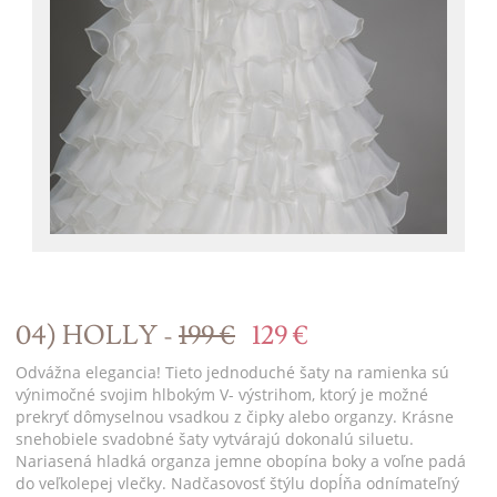
04) HOLLY -
199 €
129 €
Odvážna elegancia! Tieto jednoduché šaty na ramienka sú
výnimočné svojim hlbokým V- výstrihom, ktorý je možné
prekryť dômyselnou vsadkou z čipky alebo organzy. Krásne
snehobiele svadobné šaty vytvárajú dokonalú siluetu.
Nariasená hladká organza jemne obopína boky a voľne padá
do veľkolepej vlečky. Nadčasovosť štýlu dopĺňa odnímateľný