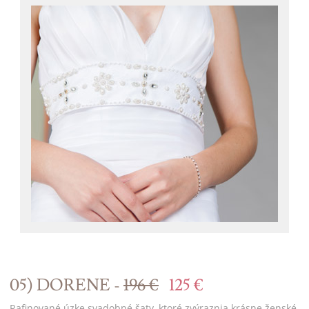
05) DORENE -
196 €
125 €
Rafinované úzke svadobné šaty, ktoré zvýraznia krásne ženské