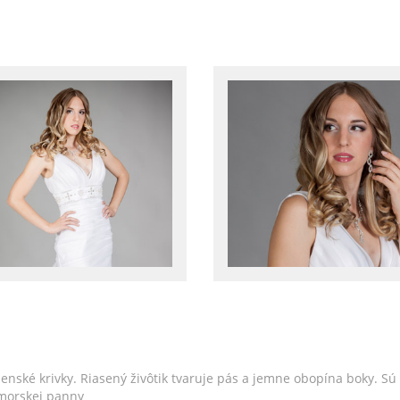
enské krivky. Riasený živôtik tvaruje pás a jemne obopína boky. S
 morskej panny