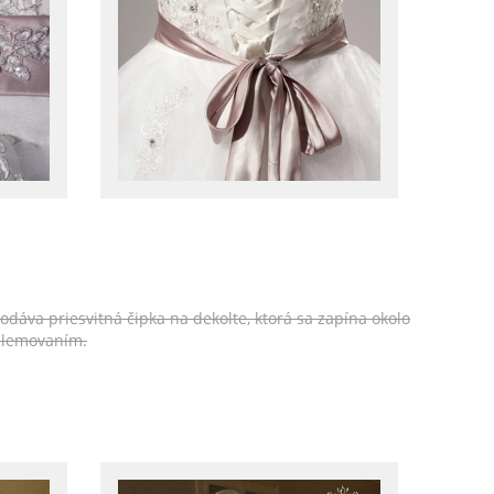
odáva priesvitná čipka na dekolte, ktorá sa zapína okolo
 lemovaním.