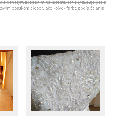
ka s bohatým zdobením na korzete opticky zužuje pás a
ovým opaskom alebo v akejkoľvek farbe podľa želania