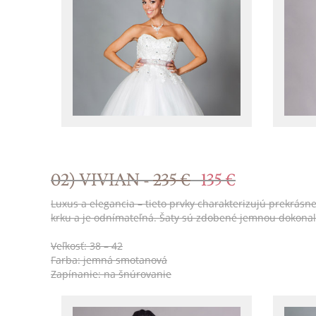
02) VIVIAN -
235 €
135 €
Luxus a elegancia – tieto prvky charakterizujú prekrásn
krku a je odnímateľná. Šaty sú zdobené jemnou dokon
Veľkosť: 38 – 42
Farba: jemná smotanová
Zapínanie: na šnúrovanie