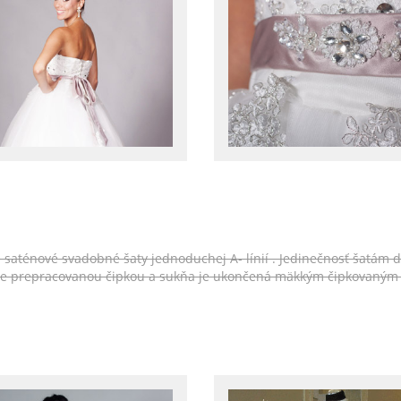
e saténové svadobné šaty jednoduchej A- línií . Jedinečnosť šatám d
ale prepracovanou čipkou a sukňa je ukončená mäkkým čipkovaným