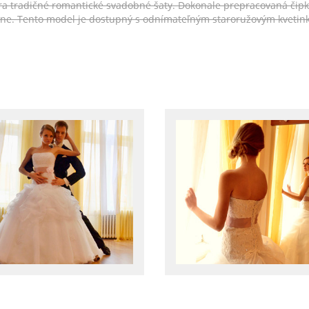
ára tradičné romantické svadobné šaty. Dokonale prepracovaná čip
ne. Tento model je dostupný s odnímateľným staroružovým kvetink