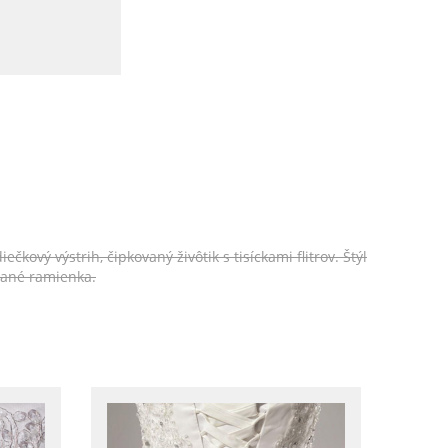
vý výstrih, čipkovaný živôtik s tisíckami flitrov. Štýl
vané ramienka.