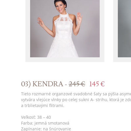
03) KENDRA -
245 €
145 €
Tieto rozmarné organzové svadobné šaty sa pýšia asyme
vytvára vlejúce vlnky po celej sukni A- strihu, ktorá j
a trblietavými flitrami.
Veľkosť: 38 – 40
Farba: jemná smotanová
Zapínanie: na šnúrovanie