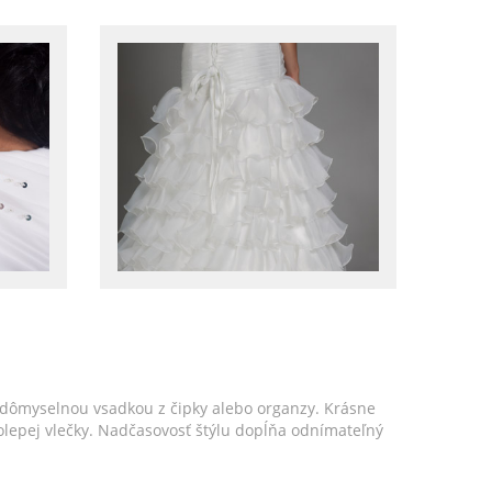
 dômyselnou vsadkou z čipky alebo organzy. Krásne
lepej vlečky. Nadčasovosť štýlu dopĺňa odnímateľný