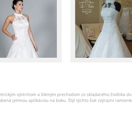
trickým výstrihom a šikmým prechodom zo skladaného živôtika do 
e zdobená jemnou aplikáciou na boku. Štýl týchto šiat zvýrazní rami