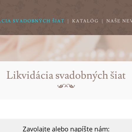
ÁCIA SVADOBNÝCH ŠIAT
|
KATALÓG
|
NAŠE NE
Likvidácia svadobných šiat
Zavolajte alebo napíšte nám: