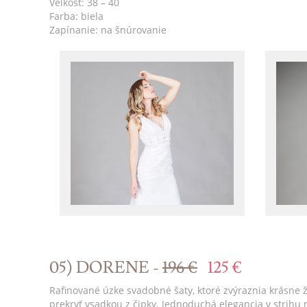
Veľkosť: 38 – 40
Farba: biela
Zapínanie: na šnúrovanie
05) DORENE -
196 €
125 €
Rafinované úzke svadobné šaty, ktoré zvýraznia krásne ž
prekryť vsadkou z čipky. Jednoduchá elegancia v strihu