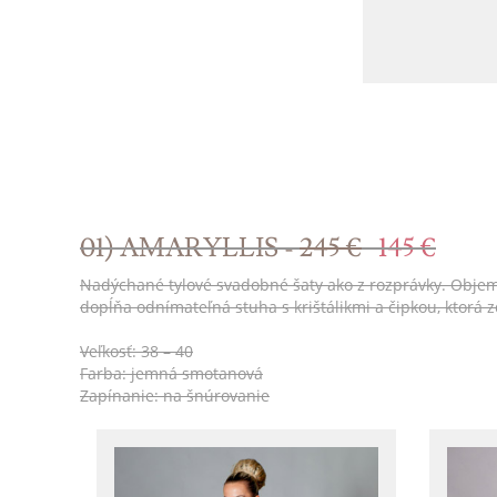
01) AMARYLLIS -
245 €
145 €
Nadýchané tylové svadobné šaty ako z rozprávky. Objemná 
dopĺňa odnímateľná stuha s krištálikmi a čipkou, ktorá
Veľkosť: 38 – 40
Farba: jemná smotanová
Zapínanie: na šnúrovanie