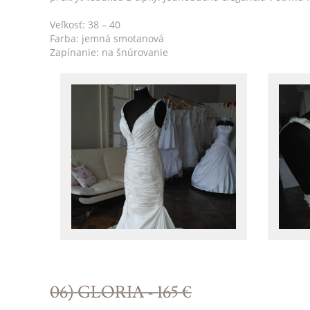
Veľkosť: 38 – 40
Farba: jemná smotanová
Zapínanie: na šnúrovanie
06) GLORIA - 165 €