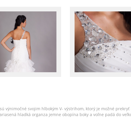
sú výnimočné svojim hlbokým V- výstrihom, ktorý je možné prekryť
Nariasená hladká organza jemne obopína boky a voľne padá do veľko