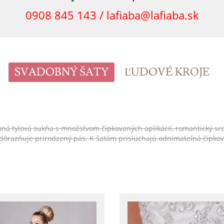
0908 845 143 /
lafiaba@lafiaba.sk
SVADOBNÝ ŠATY
ĽUDOVÉ KROJE
tylová sukňa s množstvom čipkovaných aplikácií, romantický srdiečko
 zdôrazňuje prirodzený pás. K šatám prislúchajú odnímateľná čipko