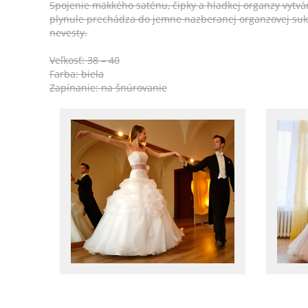
Spojenie mäkkého saténu, čipky a hladkej organzy vytv
plynule prechádza do jemne nazberanej organzovej suk
nevesty.
Veľkosť: 38 – 40
Farba: biela
Zapínanie: na šnúrovanie