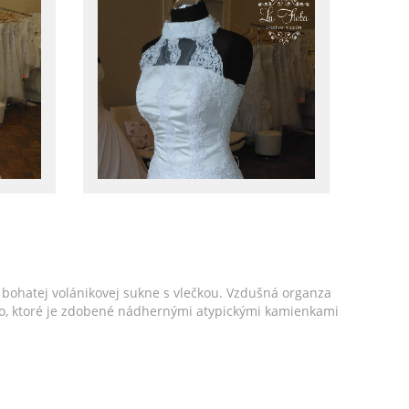
bohatej volánikovej sukne s vlečkou. Vzdušná organza
enko, ktoré je zdobené nádhernými atypickými kamienkami