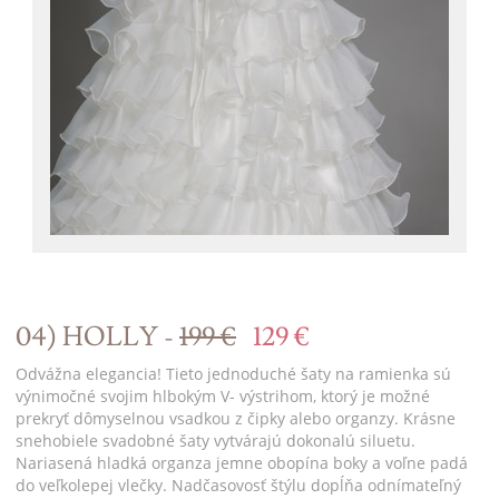
04) HOLLY -
199 €
129 €
Odvážna elegancia! Tieto jednoduché šaty na ramienka sú
výnimočné svojim hlbokým V- výstrihom, ktorý je možné
prekryť dômyselnou vsadkou z čipky alebo organzy. Krásne
snehobiele svadobné šaty vytvárajú dokonalú siluetu.
Nariasená hladká organza jemne obopína boky a voľne padá
do veľkolepej vlečky. Nadčasovosť štýlu dopĺňa odnímateľný