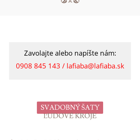
Zavolajte alebo napíšte nám:
0908 845 143 /
lafiaba@lafiaba.sk
SVADOBNÝ ŠATY
ĽUDOVÉ KROJE