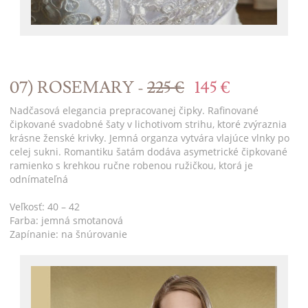
07) ROSEMARY -
225 €
145 €
Nadčasová elegancia prepracovanej čipky. Rafinované
čipkované svadobné šaty v lichotivom strihu, ktoré zvýraznia
krásne ženské krivky. Jemná organza vytvára vlajúce vlnky po
celej sukni. Romantiku šatám dodáva asymetrické čipkované
ramienko s krehkou ručne robenou ružičkou, ktorá je
odnímateľná
Veľkosť: 40 – 42
Farba: jemná smotanová
Zapínanie: na šnúrovanie