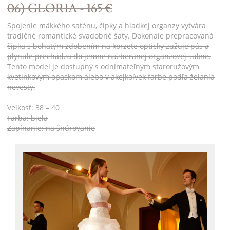
06) GLORIA - 165 €
Spojenie mäkkého saténu, čipky a hladkej organzy vytvára
tradičné romantické svadobné šaty. Dokonale prepracovaná
čipka s bohatým zdobením na korzete opticky zužuje pás a
plynule prechádza do jemne nazberanej organzovej sukne.
Tento model je dostupný s odnímateľným staroružovým
kvetinkovým opaskom alebo v akejkoľvek farbe podľa želania
nevesty.
Veľkosť: 38 – 40
Farba: biela
Zapínanie: na šnúrovanie