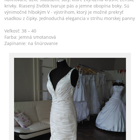
krivky. Riasený živôtik tvaruje pás a jemne obopína boky. Sú
výnimočné hlbokým V - výstrihom, ktorý je možné prekryť
vsadkou z čipky. Jednoduchá elegancia v strihu morskej panny
Veľkosť: 38 – 40
Farba: jemná smotanová
Zapínanie: na šnúrovanie