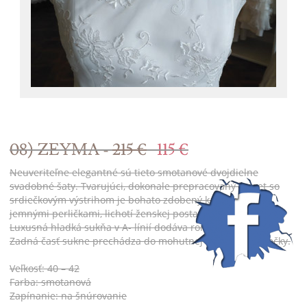
08) ZEYMA -
215 €
115 €
Neuveriteľne elegantné sú tieto smotanové dvojdielne
svadobné šaty. Tvarujúci, dokonale prepracovaný korzet so
srdiečkovým výstrihom je bohato zdobený kamienkami a
jemnými perličkami, lichotí ženskej postave a zoštíhľuje pás.
Luxusná hladká sukňa v A- línií dodáva romantický vzhľad.
Zadná časť sukne prechádza do mohutnej nazberanej vlečky.
Veľkosť: 40 – 42
Farba: smotanová
Zapínanie: na šnúrovanie