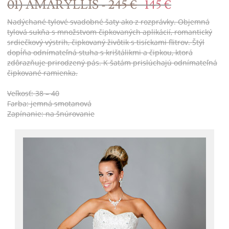
01) AMARYLLIS -
245 €
145 €
Nadýchané tylové svadobné šaty ako z rozprávky. Objemná
tylová sukňa s množstvom čipkovaných aplikácií, romantický
srdiečkový výstrih, čipkovaný živôtik s tisíckami flitrov. Štýl
dopĺňa odnímateľná stuha s krištálikmi a čipkou, ktorá
zdôrazňuje prirodzený pás. K šatám prislúchajú odnímateľná
čipkované ramienka.
Veľkosť: 38 – 40
Farba: jemná smotanová
Zapínanie: na šnúrovanie