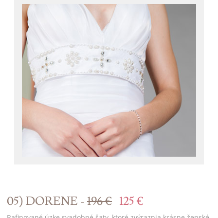
05) DORENE -
196 €
125 €
Rafinované úzke svadobné šaty, ktoré zvýraznia krásne ženské