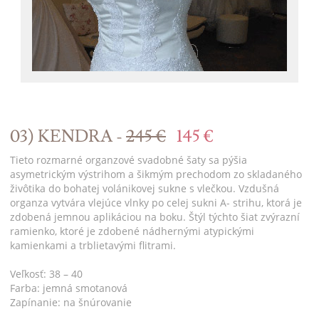
03) KENDRA -
245 €
145 €
Tieto rozmarné organzové svadobné šaty sa pýšia
asymetrickým výstrihom a šikmým prechodom zo skladaného
živôtika do bohatej volánikovej sukne s vlečkou. Vzdušná
organza vytvára vlejúce vlnky po celej sukni A- strihu, ktorá je
zdobená jemnou aplikáciou na boku. Štýl týchto šiat zvýrazní
ramienko, ktoré je zdobené nádhernými atypickými
kamienkami a trblietavými flitrami.
Veľkosť: 38 – 40
Farba: jemná smotanová
Zapínanie: na šnúrovanie