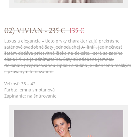
02) VIVIAN -
235 €
135 €
Luxus a elegancia – tieto prvky charakterizujú prekrásne
saténové svadobné šaty jednoduchej A- línií . Jedinečnosť
šatám dodáva priesvitná čipka na dekolte, ktorá sa zapína
okolo krku a je odnímateľná. Šaty sú zdobené jemnou
dokonale prepracovanou čipkou a sukňa je ukončená mäkkým
čipkovaným lemovaním.
Veľkosť: 38 – 42
Farba: jemná smotanová
Zapínanie: na šnúrovanie