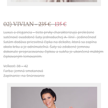
02) VIVIAN -
235 €
135 €
Luxus a elegancia – tieto prvky charakterizujú prekrásne
saténové svadobné šaty jednoduchej A- línií . Jedinečnosť
šatám dodáva priesvitná čipka na dekolte, ktorá sa zapína
okolo krku a je odnímateľná. Šaty sú zdobené jemnou
dokonale prepracovanou čipkou a sukňa je ukončená mäkkým
čipkovaným lemovaním.
Veľkosť: 38 – 42
Farba: jemná smotanová
Zapínanie: na šnúrovanie