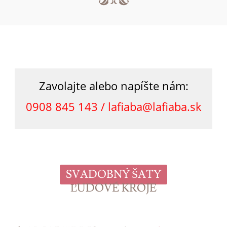
Zavolajte alebo napíšte nám:
0908 845 143 /
lafiaba@lafiaba.sk
SVADOBNÝ ŠATY
ĽUDOVÉ KROJE