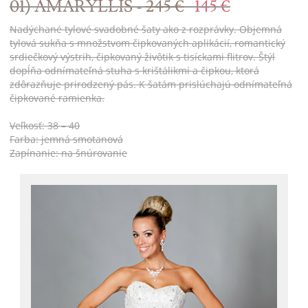
01) AMARYLLIS -
245 €
145 €
Nadýchané tylové svadobné šaty ako z rozprávky. Objemná
tylová sukňa s množstvom čipkovaných aplikácií, romantický
srdiečkový výstrih, čipkovaný živôtik s tisíckami flitrov. Štýl
dopĺňa odnímateľná stuha s krištálikmi a čipkou, ktorá
zdôrazňuje prirodzený pás. K šatám prislúchajú odnímateľná
čipkované ramienka.
Veľkosť: 38 – 40
Farba: jemná smotanová
Zapínanie: na šnúrovanie