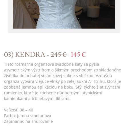
03) KENDRA -
245 €
145 €
Tieto rozmarné organzové svadobné šaty sa pýšia
asymetrickým výstrihom a šikmým prechodom zo skladaného
živôtika do bohatej volánikovej sukne s vlečkou. Vzdušná
organza vytvára vlejúce vlnky po celej sukni A- strihu, ktorá je
zdobená jemnou aplikáciou na boku. Štýl týchto šiat zvýrazní
ramienko, ktoré je zdobené nádhernými atypickými
kamienkami a trblietavými flitrami.
Veľkosť: 38 – 40
Farba: jemná smotanová
Zapínanie: na šnúrovanie