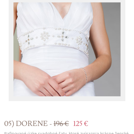
05) DORENE -
196 €
125 €
Rafinované úzke svadobné šaty, ktoré zvýraznia krásne ženské