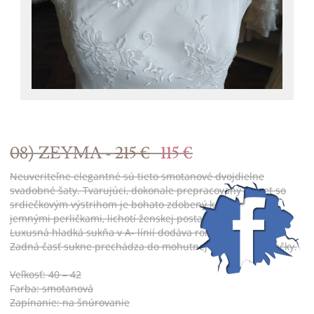
08) ZEYMA -
215 €
115 €
Neuveriteľne elegantné sú tieto smotanové dvojdielne
svadobné šaty. Tvarujúci, dokonale prepracovaný korzet so
srdiečkovým výstrihom je bohato zdobený kamienkami a
jemnými perličkami, lichotí ženskej postave a zoštíhľuje pás.
Luxusná hladká sukňa v A- línií dodáva romantický vzhľad.
Zadná časť sukne prechádza do mohutnej nazberanej vlečky.
Veľkosť: 40 – 42
Farba: smotanová
Zapínanie: na šnúrovanie