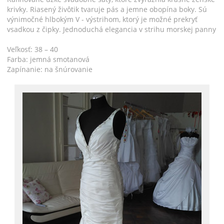
krivky. Riasený živôtik tvaruje pás a jemne obopína boky. Sú
výnimočné hlbokým V - výstrihom, ktorý je možné prekryť
vsadkou z čipky. Jednoduchá elegancia v strihu morskej panny
Veľkosť: 38 – 40
Farba: jemná smotanová
Zapínanie: na šnúrovanie