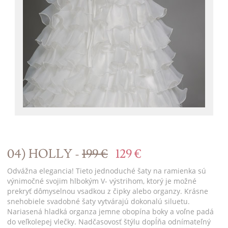
04) HOLLY -
199 €
129 €
Odvážna elegancia! Tieto jednoduché šaty na ramienka sú
výnimočné svojim hlbokým V- výstrihom, ktorý je možné
prekryť dômyselnou vsadkou z čipky alebo organzy. Krásne
snehobiele svadobné šaty vytvárajú dokonalú siluetu.
Nariasená hladká organza jemne obopína boky a voľne padá
do veľkolepej vlečky. Nadčasovosť štýlu dopĺňa odnímateľný