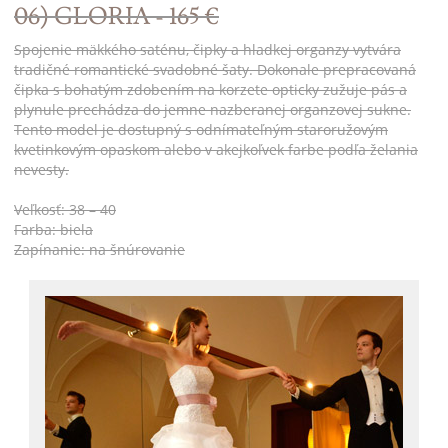
06) GLORIA - 165 €
Spojenie mäkkého saténu, čipky a hladkej organzy vytvára
tradičné romantické svadobné šaty. Dokonale prepracovaná
čipka s bohatým zdobením na korzete opticky zužuje pás a
plynule prechádza do jemne nazberanej organzovej sukne.
Tento model je dostupný s odnímateľným staroružovým
kvetinkovým opaskom alebo v akejkoľvek farbe podľa želania
nevesty.
Veľkosť: 38 – 40
Farba: biela
Zapínanie: na šnúrovanie