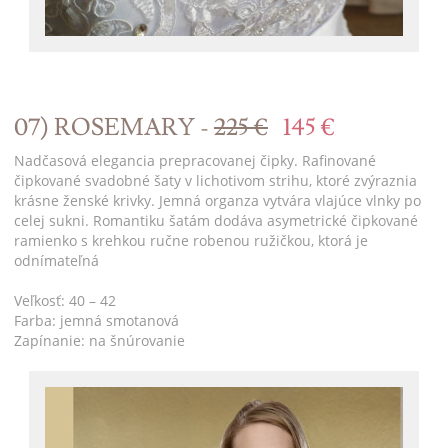
07) ROSEMARY -
225 €
145 €
Nadčasová elegancia prepracovanej čipky. Rafinované
čipkované svadobné šaty v lichotivom strihu, ktoré zvýraznia
krásne ženské krivky. Jemná organza vytvára vlajúce vlnky po
celej sukni. Romantiku šatám dodáva asymetrické čipkované
ramienko s krehkou ručne robenou ružičkou, ktorá je
odnímateľná
Veľkosť: 40 – 42
Farba: jemná smotanová
Zapínanie: na šnúrovanie