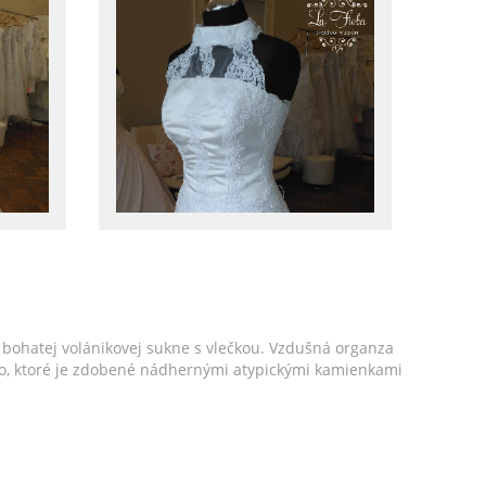
bohatej volánikovej sukne s vlečkou. Vzdušná organza
enko, ktoré je zdobené nádhernými atypickými kamienkami