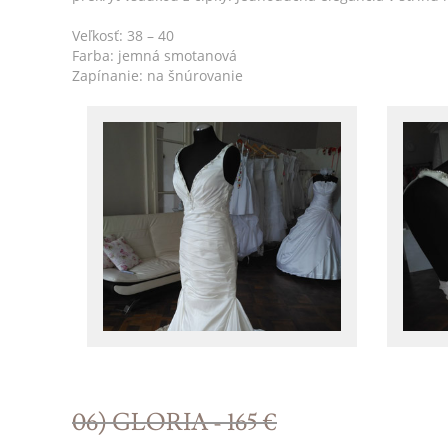
Veľkosť: 38 – 40
Farba: jemná smotanová
Zapínanie: na šnúrovanie
06) GLORIA - 165 €