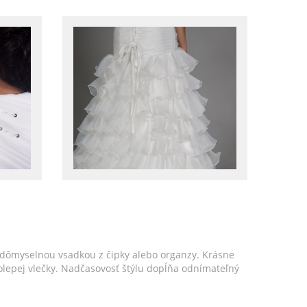
 dômyselnou vsadkou z čipky alebo organzy. Krásne
lepej vlečky. Nadčasovosť štýlu dopĺňa odnímateľný