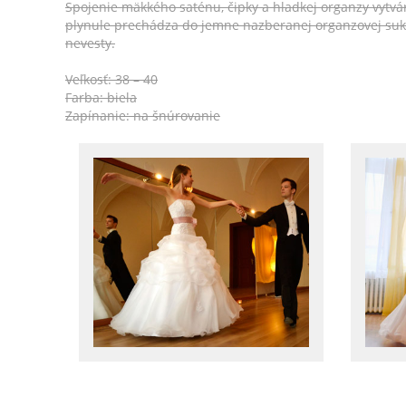
Spojenie mäkkého saténu, čipky a hladkej organzy vytv
plynule prechádza do jemne nazberanej organzovej suk
nevesty.
Veľkosť: 38 – 40
Farba: biela
Zapínanie: na šnúrovanie