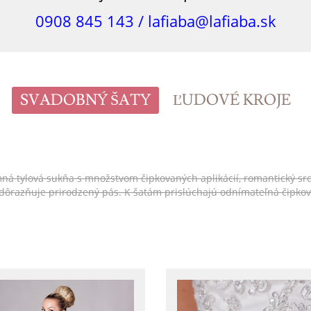
0908 845 143 /
lafiaba@lafiaba.sk
SVADOBNÝ ŠATY
ĽUDOVÉ KROJE
tylová sukňa s množstvom čipkovaných aplikácií, romantický srdiečko
 zdôrazňuje prirodzený pás. K šatám prislúchajú odnímateľná čipko