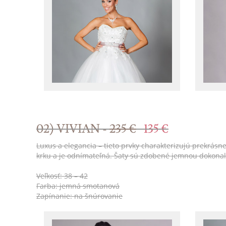
02) VIVIAN -
235 €
135 €
Luxus a elegancia – tieto prvky charakterizujú prekrásn
krku a je odnímateľná. Šaty sú zdobené jemnou dokon
Veľkosť: 38 – 42
Farba: jemná smotanová
Zapínanie: na šnúrovanie