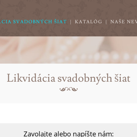
ÁCIA SVADOBNÝCH ŠIAT
|
KATALÓG
|
NAŠE NE
Likvidácia svadobných šiat
Zavolajte alebo napíšte nám: