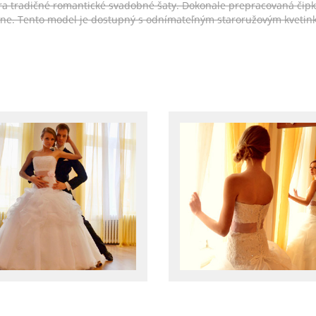
ára tradičné romantické svadobné šaty. Dokonale prepracovaná čip
ne. Tento model je dostupný s odnímateľným staroružovým kvetink