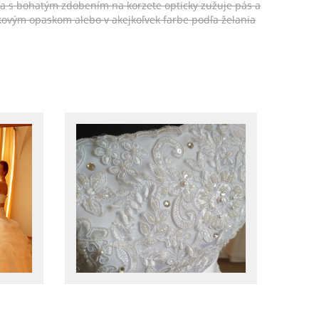
ka s bohatým zdobením na korzete opticky zužuje pás a
ovým opaskom alebo v akejkoľvek farbe podľa želania