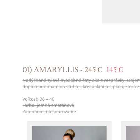
01) AMARYLLIS -
245 €
145 €
Nadýchané tylové svadobné šaty ako z rozprávky. Objemná 
dopĺňa odnímateľná stuha s krištálikmi a čipkou, ktorá
Veľkosť: 38 – 40
Farba: jemná smotanová
Zapínanie: na šnúrovanie