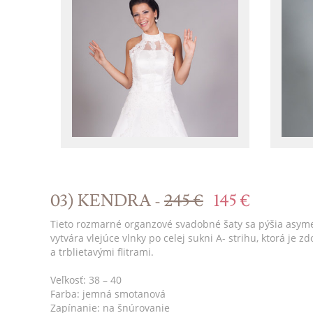
03) KENDRA -
245 €
145 €
Tieto rozmarné organzové svadobné šaty sa pýšia asyme
vytvára vlejúce vlnky po celej sukni A- strihu, ktorá j
a trblietavými flitrami.
Veľkosť: 38 – 40
Farba: jemná smotanová
Zapínanie: na šnúrovanie