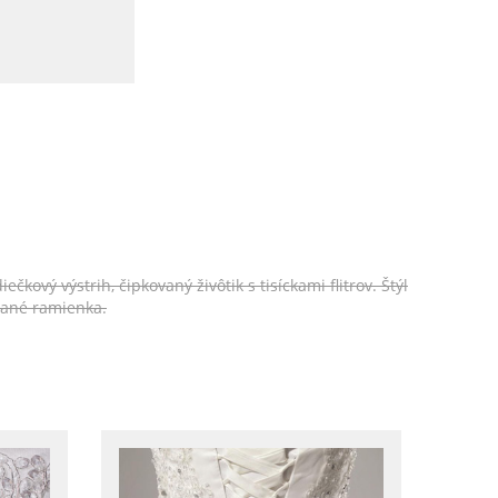
vý výstrih, čipkovaný živôtik s tisíckami flitrov. Štýl
vané ramienka.