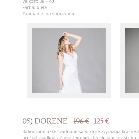
Veľkosť: 38 – 40
Farba: biela
Zapínanie: na šnúrovanie
05) DORENE -
196 €
125 €
Rafinované úzke svadobné šaty, ktoré zvýraznia krásne ž
prekryť vsadkou z čipky. Jednoduchá elegancia v strihu