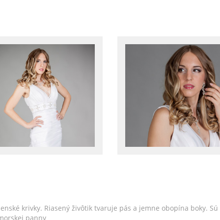
enské krivky. Riasený živôtik tvaruje pás a jemne obopína boky. S
 morskej panny