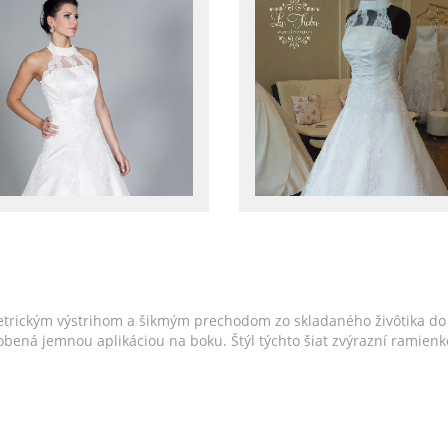
trickým výstrihom a šikmým prechodom zo skladaného živôtika do 
e zdobená jemnou aplikáciou na boku. Štýl týchto šiat zvýrazní rami