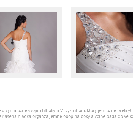
sú výnimočné svojim hlbokým V- výstrihom, ktorý je možné prekryť
Nariasená hladká organza jemne obopína boky a voľne padá do veľko