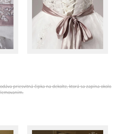
odáva priesvitná čipka na dekolte, ktorá sa zapína okolo
 lemovaním.