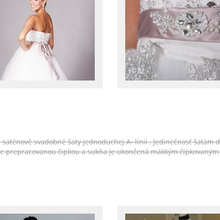
e saténové svadobné šaty jednoduchej A- línií . Jedinečnosť šatám d
ale prepracovanou čipkou a sukňa je ukončená mäkkým čipkovaným