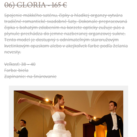
06) GLORIA - 165 €
Spojenie mäkkého saténu, čipky a hladkej organzy vytvára
tradičné romantické svadobné šaty. Dokonale prepracovaná
čipka s bohatým zdobením na korzete opticky zužuje pás a
plynule prechádza do jemne nazberanej organzovej sukne.
Tento model je dostupný s odnímateľným staroružovým
kvetinkovým opaskom alebo v akejkoľvek farbe podľa želania
nevesty.
Veľkosť: 38 – 40
Farba: biela
Zapínanie: na šnúrovanie