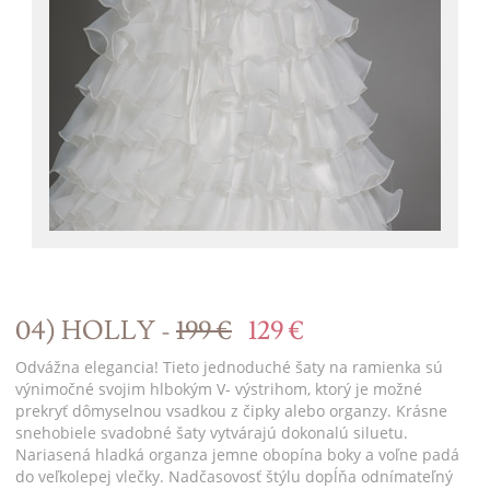
04) HOLLY -
199 €
129 €
Odvážna elegancia! Tieto jednoduché šaty na ramienka sú
výnimočné svojim hlbokým V- výstrihom, ktorý je možné
prekryť dômyselnou vsadkou z čipky alebo organzy. Krásne
snehobiele svadobné šaty vytvárajú dokonalú siluetu.
Nariasená hladká organza jemne obopína boky a voľne padá
do veľkolepej vlečky. Nadčasovosť štýlu dopĺňa odnímateľný