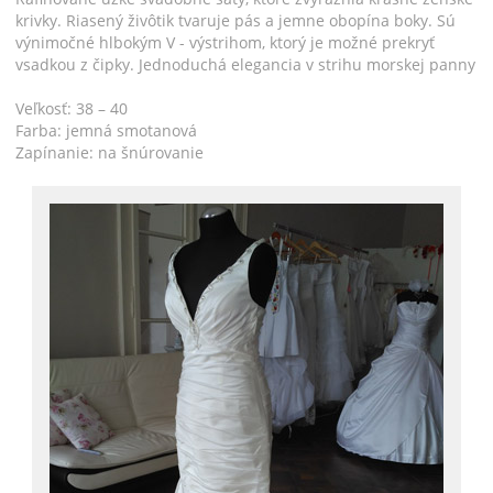
krivky. Riasený živôtik tvaruje pás a jemne obopína boky. Sú
výnimočné hlbokým V - výstrihom, ktorý je možné prekryť
vsadkou z čipky. Jednoduchá elegancia v strihu morskej panny
Veľkosť: 38 – 40
Farba: jemná smotanová
Zapínanie: na šnúrovanie