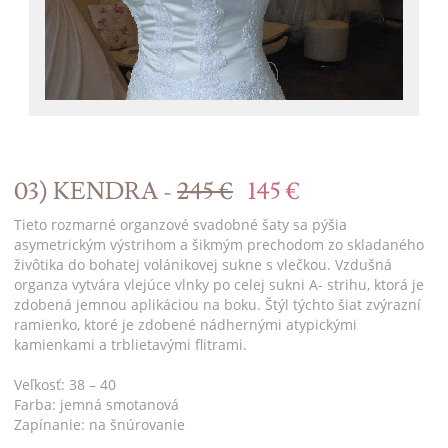
03) KENDRA -
245 €
145 €
Tieto rozmarné organzové svadobné šaty sa pýšia
asymetrickým výstrihom a šikmým prechodom zo skladaného
živôtika do bohatej volánikovej sukne s vlečkou. Vzdušná
organza vytvára vlejúce vlnky po celej sukni A- strihu, ktorá je
zdobená jemnou aplikáciou na boku. Štýl týchto šiat zvýrazní
ramienko, ktoré je zdobené nádhernými atypickými
kamienkami a trblietavými flitrami.
Veľkosť: 38 – 40
Farba: jemná smotanová
Zapínanie: na šnúrovanie