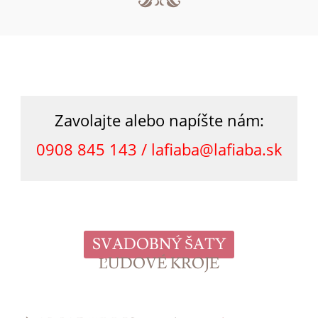
Zavolajte alebo napíšte nám:
0908 845 143 /
lafiaba@lafiaba.sk
SVADOBNÝ ŠATY
ĽUDOVÉ KROJE