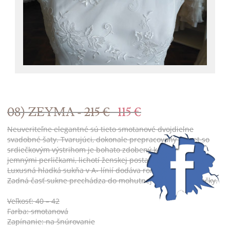
08) ZEYMA -
215 €
115 €
Neuveriteľne elegantné sú tieto smotanové dvojdielne
svadobné šaty. Tvarujúci, dokonale prepracovaný korzet so
srdiečkovým výstrihom je bohato zdobený kamienkami a
jemnými perličkami, lichotí ženskej postave a zoštíhľuje pás.
Luxusná hladká sukňa v A- línií dodáva romantický vzhľad.
Zadná časť sukne prechádza do mohutnej nazberanej vlečky.
Veľkosť: 40 – 42
Farba: smotanová
Zapínanie: na šnúrovanie