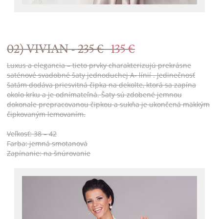
02) VIVIAN -
235 €
135 €
Luxus a elegancia – tieto prvky charakterizujú prekrásne
saténové svadobné šaty jednoduchej A- línií . Jedinečnosť
šatám dodáva priesvitná čipka na dekolte, ktorá sa zapína
okolo krku a je odnímateľná. Šaty sú zdobené jemnou
dokonale prepracovanou čipkou a sukňa je ukončená mäkkým
čipkovaným lemovaním.
Veľkosť: 38 – 42
Farba: jemná smotanová
Zapínanie: na šnúrovanie