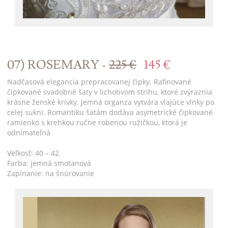
07) ROSEMARY -
225 €
145 €
Nadčasová elegancia prepracovanej čipky. Rafinované
čipkované svadobné šaty v lichotivom strihu, ktoré zvýraznia
krásne ženské krivky. Jemná organza vytvára vlajúce vlnky po
celej sukni. Romantiku šatám dodáva asymetrické čipkované
ramienko s krehkou ručne robenou ružičkou, ktorá je
odnímateľná
Veľkosť: 40 – 42
Farba: jemná smotanová
Zapínanie: na šnúrovanie