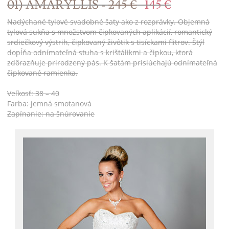
01) AMARYLLIS -
245 €
145 €
Nadýchané tylové svadobné šaty ako z rozprávky. Objemná
tylová sukňa s množstvom čipkovaných aplikácií, romantický
srdiečkový výstrih, čipkovaný živôtik s tisíckami flitrov. Štýl
dopĺňa odnímateľná stuha s krištálikmi a čipkou, ktorá
zdôrazňuje prirodzený pás. K šatám prislúchajú odnímateľná
čipkované ramienka.
Veľkosť: 38 – 40
Farba: jemná smotanová
Zapínanie: na šnúrovanie