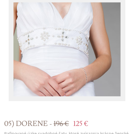
05) DORENE -
196 €
125 €
Rafinované úzke svadobné šaty, ktoré zvýraznia krásne ženské