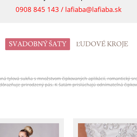
0908 845 143 /
lafiaba@lafiaba.sk
SVADOBNÝ ŠATY
ĽUDOVÉ KROJE
tylová sukňa s množstvom čipkovaných aplikácií, romantický srdiečko
 zdôrazňuje prirodzený pás. K šatám prislúchajú odnímateľná čipko