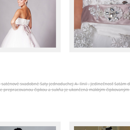
e saténové svadobné šaty jednoduchej A- línií . Jedinečnosť šatám d
ale prepracovanou čipkou a sukňa je ukončená mäkkým čipkovaným