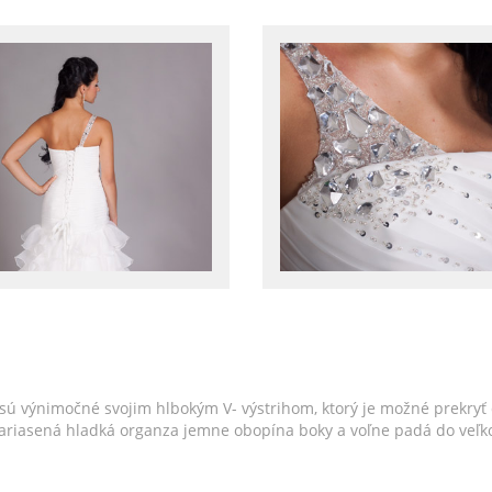
sú výnimočné svojim hlbokým V- výstrihom, ktorý je možné prekryť
Nariasená hladká organza jemne obopína boky a voľne padá do veľko