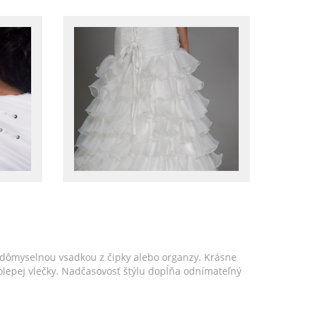
 dômyselnou vsadkou z čipky alebo organzy. Krásne
lepej vlečky. Nadčasovosť štýlu dopĺňa odnímateľný