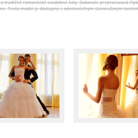
ára tradičné romantické svadobné šaty. Dokonale prepracovaná čip
ne. Tento model je dostupný s odnímateľným staroružovým kvetink