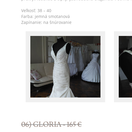
Veľkosť: 38 – 40
Farba: jemná smotanová
Zapínanie: na šnúrovanie
06) GLORIA - 165 €