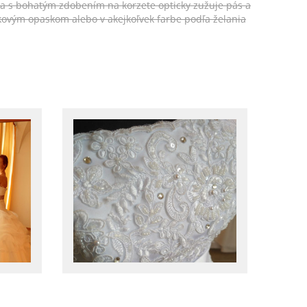
ka s bohatým zdobením na korzete opticky zužuje pás a
ovým opaskom alebo v akejkoľvek farbe podľa želania