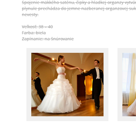
Spojenie mäkkého saténu, čipky a hladkej organzy vytv
plynule prechádza do jemne nazberanej organzovej suk
nevesty.
Veľkosť: 38 – 40
Farba: biela
Zapínanie: na šnúrovanie