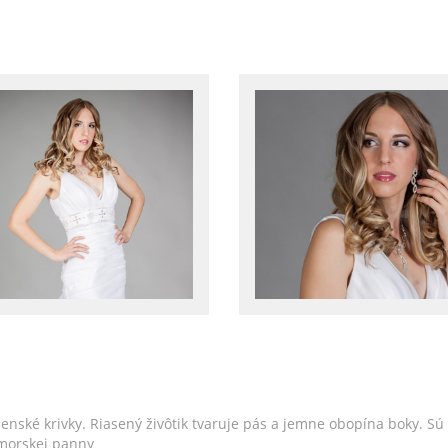
enské krivky. Riasený živôtik tvaruje pás a jemne obopína boky. S
 morskej panny