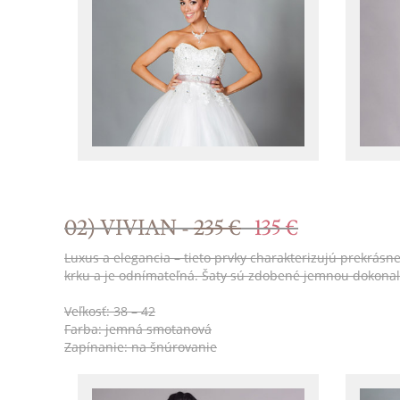
02) VIVIAN -
235 €
135 €
Luxus a elegancia – tieto prvky charakterizujú prekrásn
krku a je odnímateľná. Šaty sú zdobené jemnou dokon
Veľkosť: 38 – 42
Farba: jemná smotanová
Zapínanie: na šnúrovanie