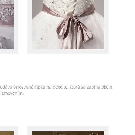
odáva priesvitná čipka na dekolte, ktorá sa zapína okolo
 lemovaním.