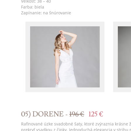
Veľkosť: 38 – 40
Farba: biela
Zapínanie: na šnúrovanie
05) DORENE -
196 €
125 €
Rafinované úzke svadobné šaty, ktoré zvýraznia krásne ž
prekryť vsadkou z čipky. Jednoduchá elegancia v strihu