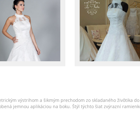
trickým výstrihom a šikmým prechodom zo skladaného živôtika do 
e zdobená jemnou aplikáciou na boku. Štýl týchto šiat zvýrazní rami