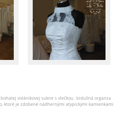
bohatej volánikovej sukne s vlečkou. Vzdušná organza
enko, ktoré je zdobené nádhernými atypickými kamienkami