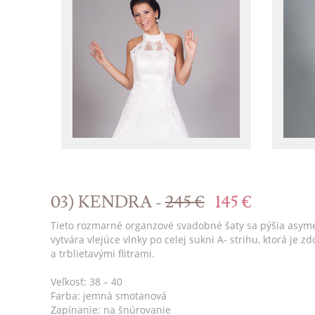
03) KENDRA -
245 €
145 €
Tieto rozmarné organzové svadobné šaty sa pýšia asyme
vytvára vlejúce vlnky po celej sukni A- strihu, ktorá j
a trblietavými flitrami.
Veľkosť: 38 – 40
Farba: jemná smotanová
Zapínanie: na šnúrovanie