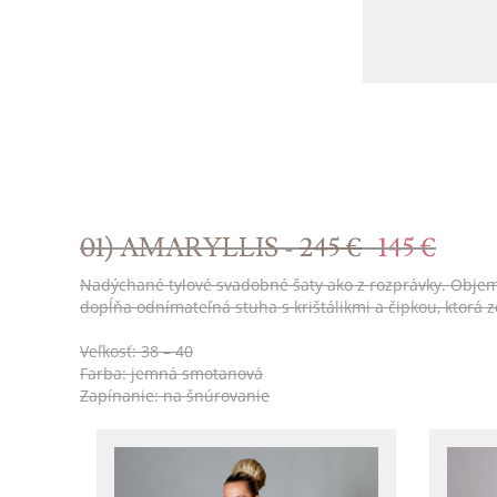
01) AMARYLLIS -
245 €
145 €
Nadýchané tylové svadobné šaty ako z rozprávky. Objemná 
dopĺňa odnímateľná stuha s krištálikmi a čipkou, ktorá
Veľkosť: 38 – 40
Farba: jemná smotanová
Zapínanie: na šnúrovanie