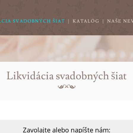
ÁCIA SVADOBNÝCH ŠIAT
|
KATALÓG
|
NAŠE NE
Likvidácia svadobných šiat
Zavolajte alebo napíšte nám: