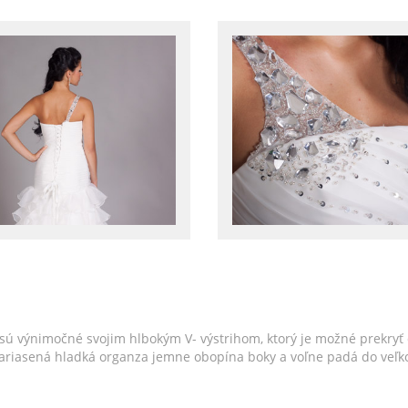
sú výnimočné svojim hlbokým V- výstrihom, ktorý je možné prekryť
Nariasená hladká organza jemne obopína boky a voľne padá do veľko