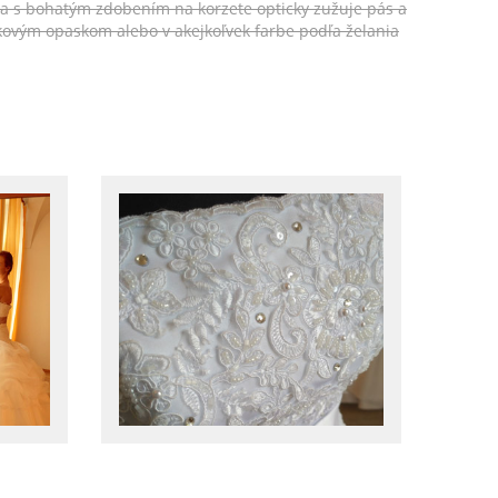
ka s bohatým zdobením na korzete opticky zužuje pás a
ovým opaskom alebo v akejkoľvek farbe podľa želania