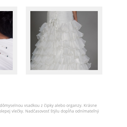
 dômyselnou vsadkou z čipky alebo organzy. Krásne
lepej vlečky. Nadčasovosť štýlu dopĺňa odnímateľný