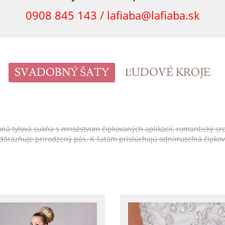
0908 845 143 /
lafiaba@lafiaba.sk
SVADOBNÝ ŠATY
ĽUDOVÉ KROJE
tylová sukňa s množstvom čipkovaných aplikácií, romantický srdiečko
 zdôrazňuje prirodzený pás. K šatám prislúchajú odnímateľná čipko