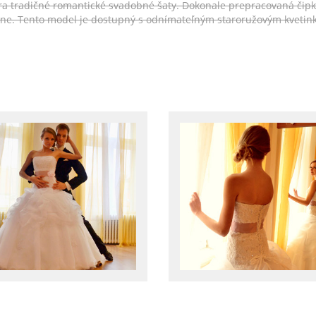
ára tradičné romantické svadobné šaty. Dokonale prepracovaná čip
ne. Tento model je dostupný s odnímateľným staroružovým kvetink