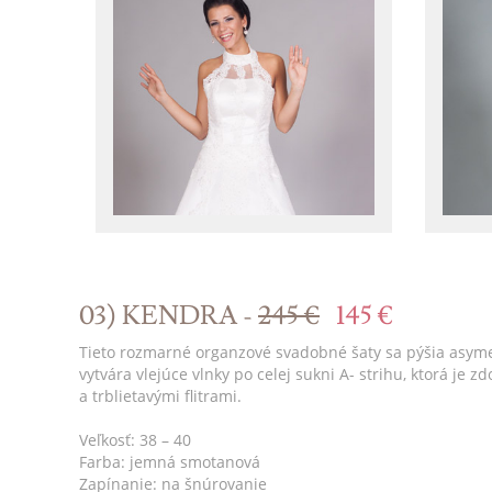
03) KENDRA -
245 €
145 €
Tieto rozmarné organzové svadobné šaty sa pýšia asyme
vytvára vlejúce vlnky po celej sukni A- strihu, ktorá j
a trblietavými flitrami.
Veľkosť: 38 – 40
Farba: jemná smotanová
Zapínanie: na šnúrovanie