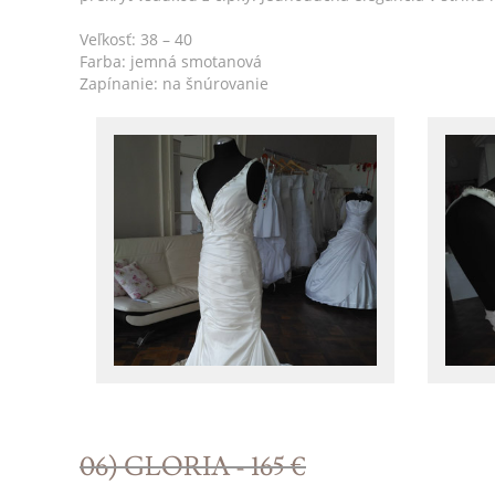
Veľkosť: 38 – 40
Farba: jemná smotanová
Zapínanie: na šnúrovanie
06) GLORIA - 165 €