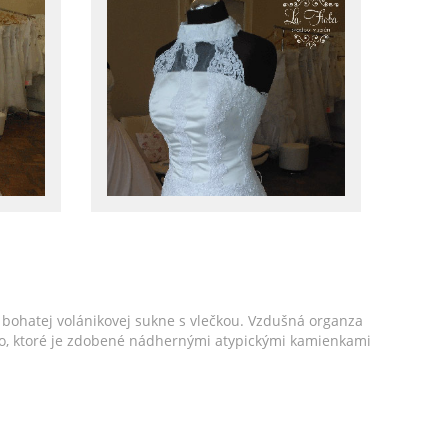
bohatej volánikovej sukne s vlečkou. Vzdušná organza
enko, ktoré je zdobené nádhernými atypickými kamienkami