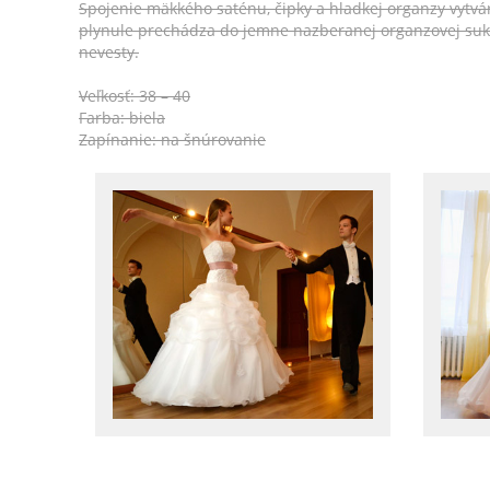
Spojenie mäkkého saténu, čipky a hladkej organzy vytv
plynule prechádza do jemne nazberanej organzovej suk
nevesty.
Veľkosť: 38 – 40
Farba: biela
Zapínanie: na šnúrovanie