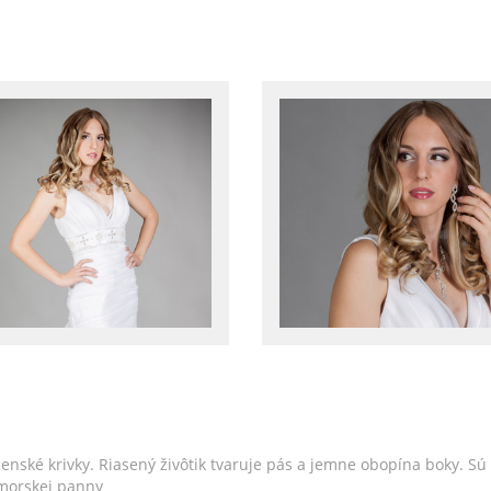
enské krivky. Riasený živôtik tvaruje pás a jemne obopína boky. S
 morskej panny