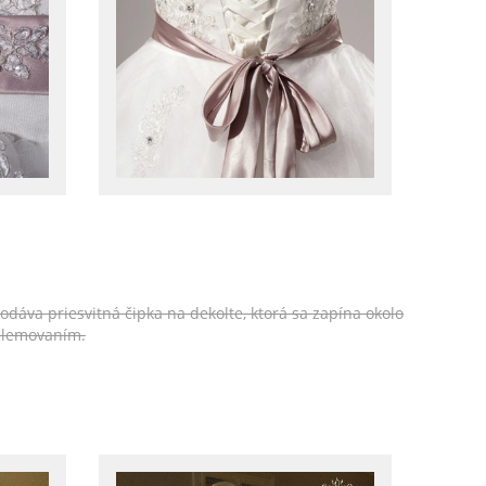
odáva priesvitná čipka na dekolte, ktorá sa zapína okolo
 lemovaním.