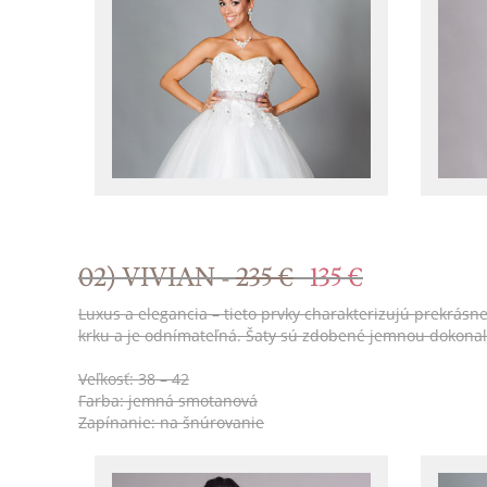
02) VIVIAN -
235 €
135 €
Luxus a elegancia – tieto prvky charakterizujú prekrásn
krku a je odnímateľná. Šaty sú zdobené jemnou dokon
Veľkosť: 38 – 42
Farba: jemná smotanová
Zapínanie: na šnúrovanie