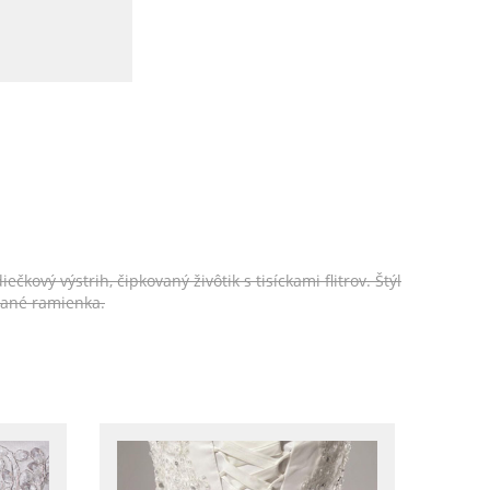
vý výstrih, čipkovaný živôtik s tisíckami flitrov. Štýl
vané ramienka.