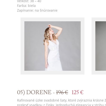
Veľkosť: 38 – 40
Farba: biela
Zapínanie: na šnúrovanie
05) DORENE -
196 €
125 €
Rafinované úzke svadobné šaty, ktoré zvýraznia krásne ž
prekryť vsadkou z čipky. Jednoduchá elegancia v strihu