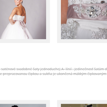
e saténové svadobné šaty jednoduchej A- línií . Jedinečnosť šatám d
ale prepracovanou čipkou a sukňa je ukončená mäkkým čipkovaným