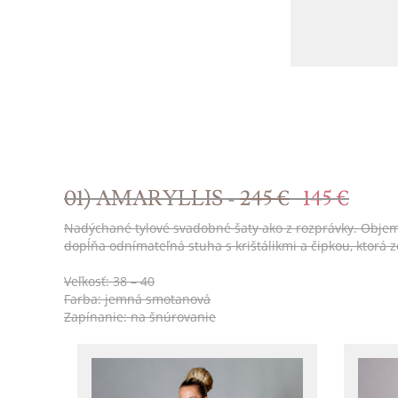
01) AMARYLLIS -
245 €
145 €
Nadýchané tylové svadobné šaty ako z rozprávky. Objemná 
dopĺňa odnímateľná stuha s krištálikmi a čipkou, ktorá
Veľkosť: 38 – 40
Farba: jemná smotanová
Zapínanie: na šnúrovanie