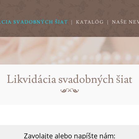
ÁCIA SVADOBNÝCH ŠIAT
|
KATALÓG
|
NAŠE NE
Likvidácia svadobných šiat
Zavolajte alebo napíšte nám: