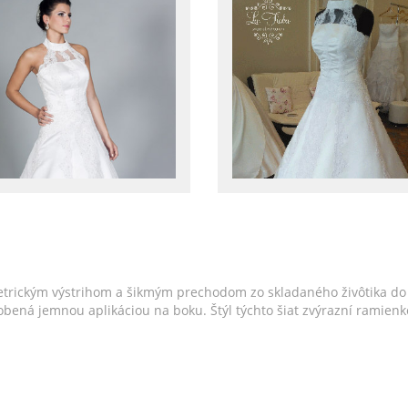
trickým výstrihom a šikmým prechodom zo skladaného živôtika do 
e zdobená jemnou aplikáciou na boku. Štýl týchto šiat zvýrazní rami