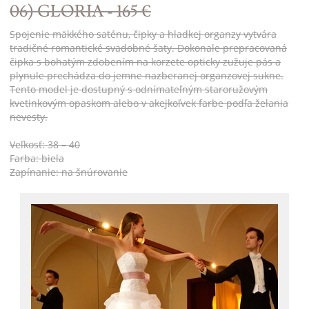
06) GLORIA - 165 €
Spojenie mäkkého saténu, čipky a hladkej organzy vytvára
tradičné romantické svadobné šaty. Dokonale prepracovaná
čipka s bohatým zdobením na korzete opticky zužuje pás a
plynule prechádza do jemne nazberanej organzovej sukne.
Tento model je dostupný s odnímateľným staroružovým
kvetinkovým opaskom alebo v akejkoľvek farbe podľa želania
nevesty.
Veľkosť: 38 – 40
Farba: biela
Zapínanie: na šnúrovanie