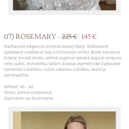
07) ROSEMARY -
225 €
145 €
Nadčasová elegancia prepracovanej čipky. Rafinované
čipkované svadobné šaty v lichotivom strihu, ktoré zvýraznia
krásne ženské krivky. Jemná organza vytvára vlajúce vlnky po
celej sukni. Romantiku šatám dodáva asymetrické čipkované
ramienko s krehkou ručne robenou ružičkou, ktorá je
odnímateľná
Veľkosť: 40 – 42
Farba: jemná smotanová
Zapínanie: na šnúrovanie