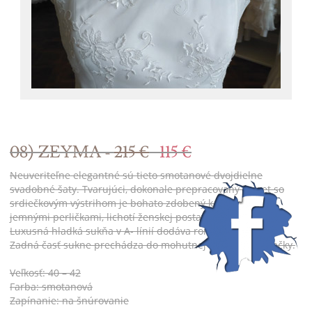
08) ZEYMA -
215 €
115 €
Neuveriteľne elegantné sú tieto smotanové dvojdielne
svadobné šaty. Tvarujúci, dokonale prepracovaný korzet so
srdiečkovým výstrihom je bohato zdobený kamienkami a
jemnými perličkami, lichotí ženskej postave a zoštíhľuje pás.
Luxusná hladká sukňa v A- línií dodáva romantický vzhľad.
Zadná časť sukne prechádza do mohutnej nazberanej vlečky.
Veľkosť: 40 – 42
Farba: smotanová
Zapínanie: na šnúrovanie