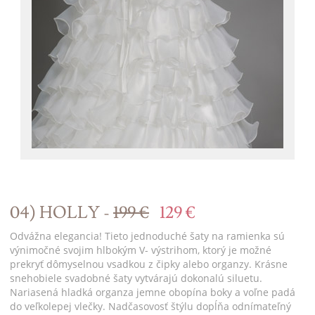
04) HOLLY -
199 €
129 €
Odvážna elegancia! Tieto jednoduché šaty na ramienka sú
výnimočné svojim hlbokým V- výstrihom, ktorý je možné
prekryť dômyselnou vsadkou z čipky alebo organzy. Krásne
snehobiele svadobné šaty vytvárajú dokonalú siluetu.
Nariasená hladká organza jemne obopína boky a voľne padá
do veľkolepej vlečky. Nadčasovosť štýlu dopĺňa odnímateľný