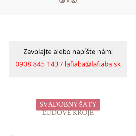
Zavolajte alebo napíšte nám:
0908 845 143 /
lafiaba@lafiaba.sk
SVADOBNÝ ŠATY
ĽUDOVÉ KROJE