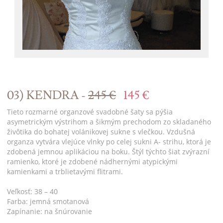
03) KENDRA -
245 €
145 €
Tieto rozmarné organzové svadobné šaty sa pýšia
asymetrickým výstrihom a šikmým prechodom zo skladaného
živôtika do bohatej volánikovej sukne s vlečkou. Vzdušná
organza vytvára vlejúce vlnky po celej sukni A- strihu, ktorá je
zdobená jemnou aplikáciou na boku. Štýl týchto šiat zvýrazní
ramienko, ktoré je zdobené nádhernými atypickými
kamienkami a trblietavými flitrami.
Veľkosť: 38 – 40
Farba: jemná smotanová
Zapínanie: na šnúrovanie