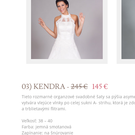
03) KENDRA -
245 €
145 €
Tieto rozmarné organzové svadobné šaty sa pýšia asyme
vytvára vlejúce vlnky po celej sukni A- strihu, ktorá j
a trblietavými flitrami.
Veľkosť: 38 – 40
Farba: jemná smotanová
Zapínanie: na šnúrovanie