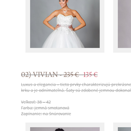
02) VIVIAN -
235 €
135 €
Luxus a elegancia – tieto prvky charakterizujú prekrásn
krku a je odnímateľná. Šaty sú zdobené jemnou dokon
Veľkosť: 38 – 42
Farba: jemná smotanová
Zapínanie: na šnúrovanie