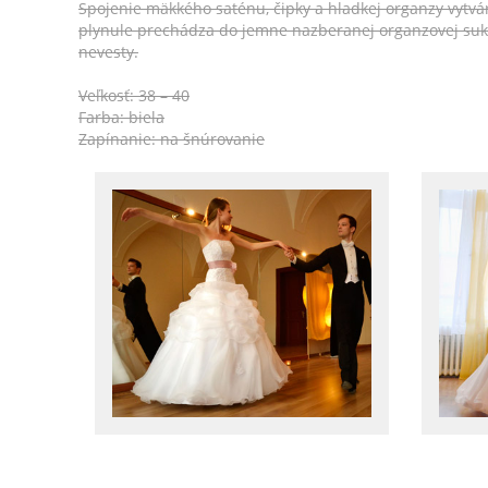
Spojenie mäkkého saténu, čipky a hladkej organzy vytv
plynule prechádza do jemne nazberanej organzovej suk
nevesty.
Veľkosť: 38 – 40
Farba: biela
Zapínanie: na šnúrovanie