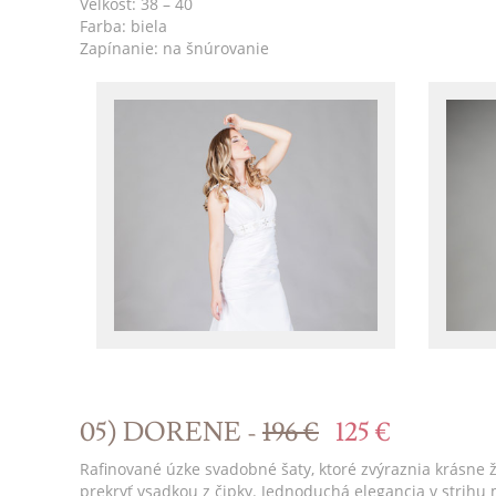
Veľkosť: 38 – 40
Farba: biela
Zapínanie: na šnúrovanie
05) DORENE -
196 €
125 €
Rafinované úzke svadobné šaty, ktoré zvýraznia krásne ž
prekryť vsadkou z čipky. Jednoduchá elegancia v strihu