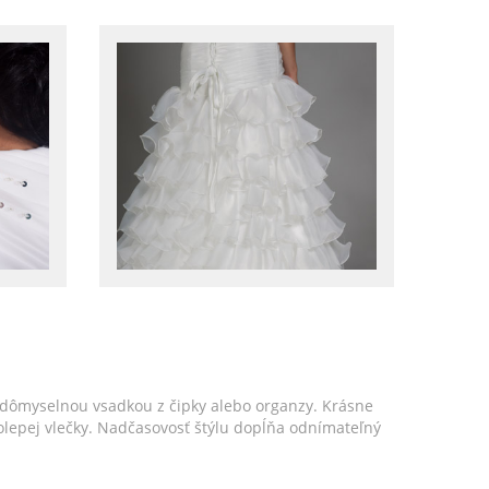
 dômyselnou vsadkou z čipky alebo organzy. Krásne
lepej vlečky. Nadčasovosť štýlu dopĺňa odnímateľný