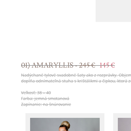
01) AMARYLLIS -
245 €
145 €
Nadýchané tylové svadobné šaty ako z rozprávky. Objemná 
dopĺňa odnímateľná stuha s krištálikmi a čipkou, ktorá
Veľkosť: 38 – 40
Farba: jemná smotanová
Zapínanie: na šnúrovanie