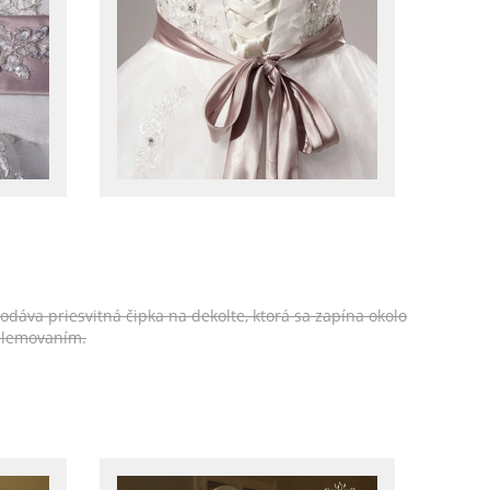
odáva priesvitná čipka na dekolte, ktorá sa zapína okolo
 lemovaním.