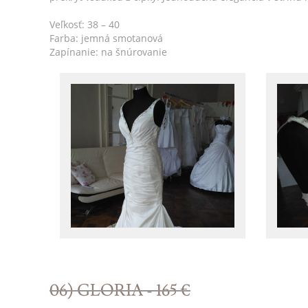
Veľkosť: 38 – 40
Farba: jemná smotanová
Zapínanie: na šnúrovanie
06) GLORIA - 165 €