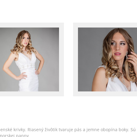
enské krivky. Riasený živôtik tvaruje pás a jemne obopína boky. S
 morskej panny