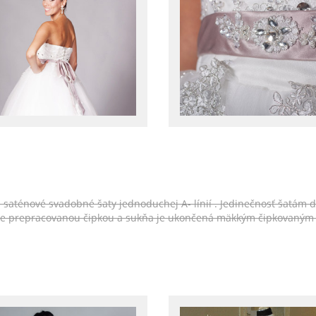
e saténové svadobné šaty jednoduchej A- línií . Jedinečnosť šatám d
ale prepracovanou čipkou a sukňa je ukončená mäkkým čipkovaným