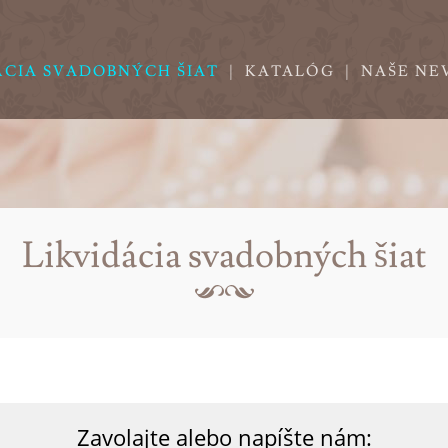
ÁCIA SVADOBNÝCH ŠIAT
|
KATALÓG
|
NAŠE NE
Likvidácia svadobných šiat
Zavolajte alebo napíšte nám: