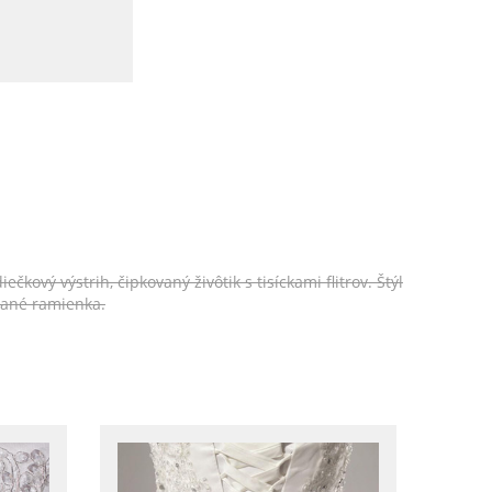
vý výstrih, čipkovaný živôtik s tisíckami flitrov. Štýl
vané ramienka.