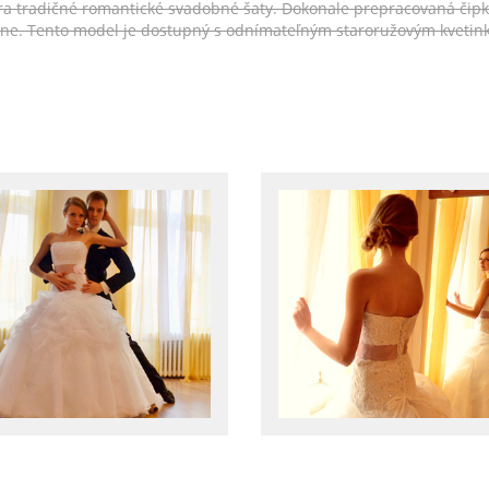
ára tradičné romantické svadobné šaty. Dokonale prepracovaná čip
ne. Tento model je dostupný s odnímateľným staroružovým kvetink