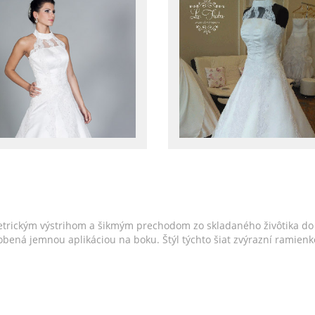
trickým výstrihom a šikmým prechodom zo skladaného živôtika do 
e zdobená jemnou aplikáciou na boku. Štýl týchto šiat zvýrazní rami