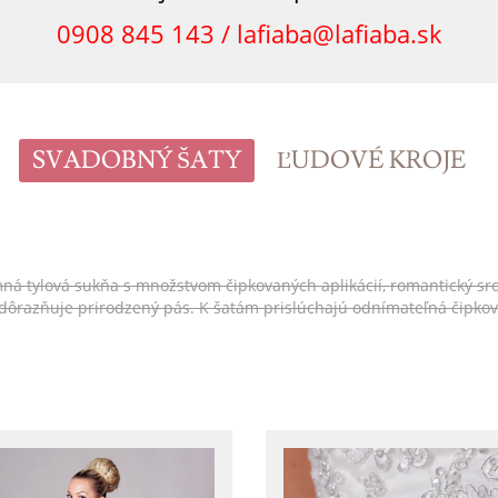
0908 845 143 /
lafiaba@lafiaba.sk
SVADOBNÝ ŠATY
ĽUDOVÉ KROJE
tylová sukňa s množstvom čipkovaných aplikácií, romantický srdiečko
 zdôrazňuje prirodzený pás. K šatám prislúchajú odnímateľná čipko