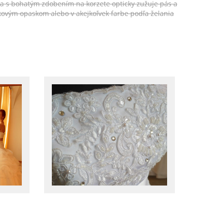
ka s bohatým zdobením na korzete opticky zužuje pás a
ovým opaskom alebo v akejkoľvek farbe podľa želania