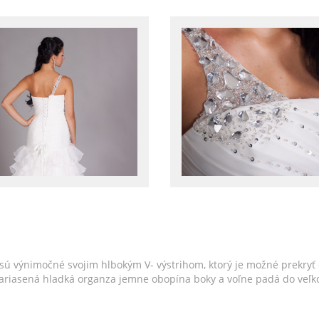
sú výnimočné svojim hlbokým V- výstrihom, ktorý je možné prekryť
Nariasená hladká organza jemne obopína boky a voľne padá do veľko