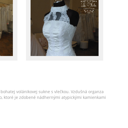
bohatej volánikovej sukne s vlečkou. Vzdušná organza
enko, ktoré je zdobené nádhernými atypickými kamienkami