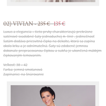
02) VIVIAN -
235 €
135 €
Luxus a elegancia – tieto prvky charakterizujú prekrásne
saténové svadobné šaty jednoduchej A- línií . Jedinečnosť
šatám dodáva priesvitná čipka na dekolte, ktorá sa zapína
okolo krku a je odnímateľná. Šaty sú zdobené jemnou
dokonale prepracovanou čipkou a sukňa je ukončená mäkkým
čipkovaným lemovaním.
Veľkosť: 38 – 42
Farba: jemná smotanová
Zapínanie: na šnúrovanie