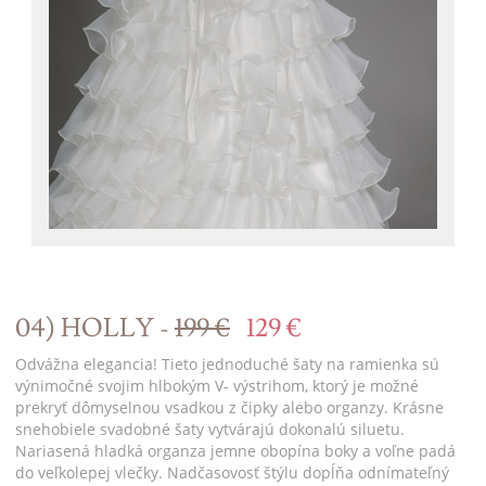
04) HOLLY -
199 €
129 €
Odvážna elegancia! Tieto jednoduché šaty na ramienka sú
výnimočné svojim hlbokým V- výstrihom, ktorý je možné
prekryť dômyselnou vsadkou z čipky alebo organzy. Krásne
snehobiele svadobné šaty vytvárajú dokonalú siluetu.
Nariasená hladká organza jemne obopína boky a voľne padá
do veľkolepej vlečky. Nadčasovosť štýlu dopĺňa odnímateľný