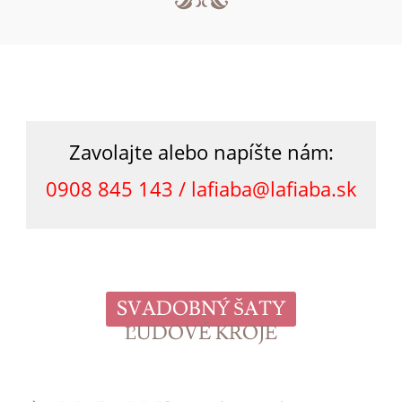
Zavolajte alebo napíšte nám:
0908 845 143 /
lafiaba@lafiaba.sk
SVADOBNÝ ŠATY
ĽUDOVÉ KROJE