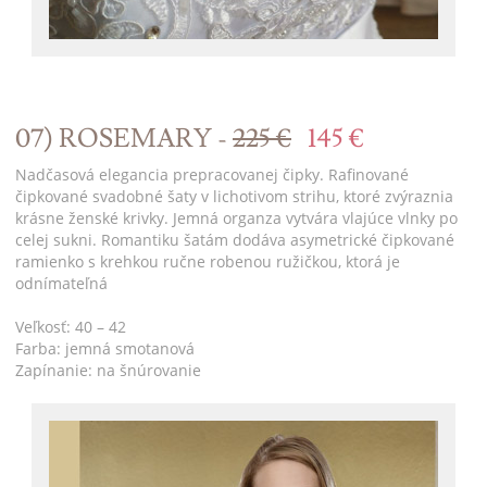
07) ROSEMARY -
225 €
145 €
Nadčasová elegancia prepracovanej čipky. Rafinované
čipkované svadobné šaty v lichotivom strihu, ktoré zvýraznia
krásne ženské krivky. Jemná organza vytvára vlajúce vlnky po
celej sukni. Romantiku šatám dodáva asymetrické čipkované
ramienko s krehkou ručne robenou ružičkou, ktorá je
odnímateľná
Veľkosť: 40 – 42
Farba: jemná smotanová
Zapínanie: na šnúrovanie