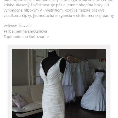
krivky. Riasený živôtik tvaruje pás a jemne obopína boky. Sú
výnimočné hlbokým V - výstrihom, ktorý je možné prekryť
vsadkou z čipky. Jednoduchá elegancia v strihu morskej panny
Veľkosť: 38 – 40
Farba: jemná smotanová
Zapínanie: na šnúrovanie