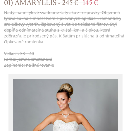
01) AMARYLLIS -
245 €
145 €
Nadýchané tylové svadobné šaty ako z rozprávky. Objemná
tylová sukňa s množstvom čipkovaných aplikácií, romantický
srdiečkový výstrih, čipkovaný živôtik s tisíckami flitrov. Štýl
dopĺňa odnímateľná stuha s krištálikmi a čipkou, ktorá
zdôrazňuje prirodzený pás. K šatám prislúchajú odnímateľná
čipkované ramienka.
Veľkosť: 38 – 40
Farba: jemná smotanová
Zapínanie: na šnúrovanie