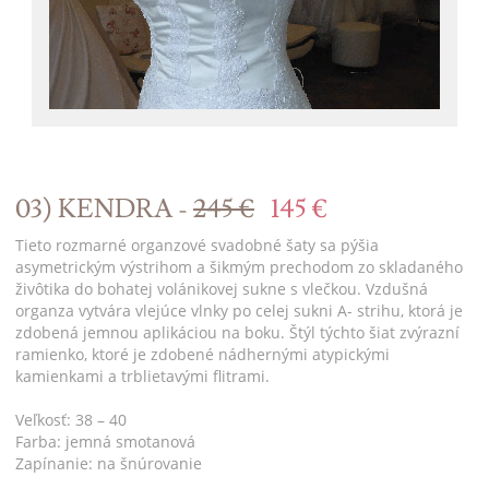
03) KENDRA -
245 €
145 €
Tieto rozmarné organzové svadobné šaty sa pýšia
asymetrickým výstrihom a šikmým prechodom zo skladaného
živôtika do bohatej volánikovej sukne s vlečkou. Vzdušná
organza vytvára vlejúce vlnky po celej sukni A- strihu, ktorá je
zdobená jemnou aplikáciou na boku. Štýl týchto šiat zvýrazní
ramienko, ktoré je zdobené nádhernými atypickými
kamienkami a trblietavými flitrami.
Veľkosť: 38 – 40
Farba: jemná smotanová
Zapínanie: na šnúrovanie