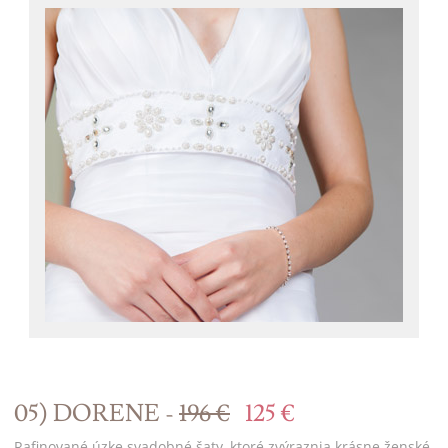
05) DORENE -
196 €
125 €
Rafinované úzke svadobné šaty, ktoré zvýraznia krásne ženské