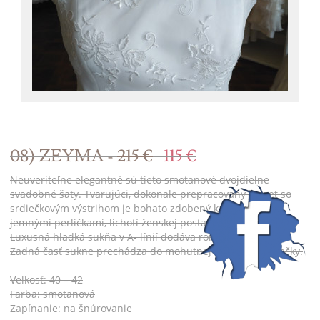
08) ZEYMA -
215 €
115 €
Neuveriteľne elegantné sú tieto smotanové dvojdielne
svadobné šaty. Tvarujúci, dokonale prepracovaný korzet so
srdiečkovým výstrihom je bohato zdobený kamienkami a
jemnými perličkami, lichotí ženskej postave a zoštíhľuje pás.
Luxusná hladká sukňa v A- línií dodáva romantický vzhľad.
Zadná časť sukne prechádza do mohutnej nazberanej vlečky.
Veľkosť: 40 – 42
Farba: smotanová
Zapínanie: na šnúrovanie