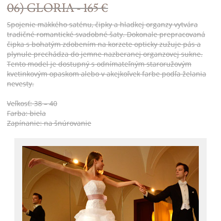
06) GLORIA - 165 €
Spojenie mäkkého saténu, čipky a hladkej organzy vytvára
tradičné romantické svadobné šaty. Dokonale prepracovaná
čipka s bohatým zdobením na korzete opticky zužuje pás a
plynule prechádza do jemne nazberanej organzovej sukne.
Tento model je dostupný s odnímateľným staroružovým
kvetinkovým opaskom alebo v akejkoľvek farbe podľa želania
nevesty.
Veľkosť: 38 – 40
Farba: biela
Zapínanie: na šnúrovanie