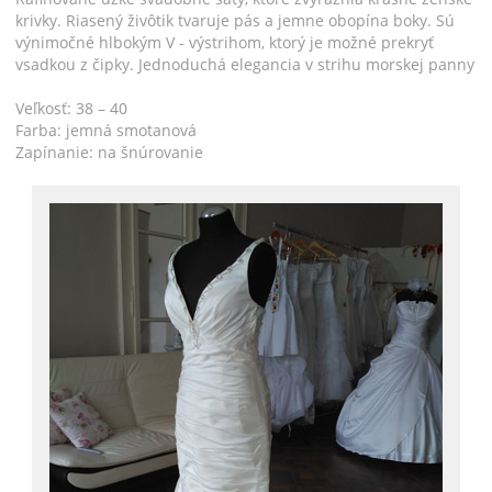
krivky. Riasený živôtik tvaruje pás a jemne obopína boky. Sú
výnimočné hlbokým V - výstrihom, ktorý je možné prekryť
vsadkou z čipky. Jednoduchá elegancia v strihu morskej panny
Veľkosť: 38 – 40
Farba: jemná smotanová
Zapínanie: na šnúrovanie