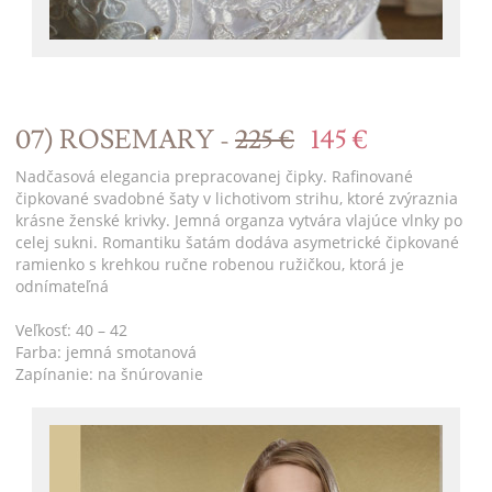
07) ROSEMARY -
225 €
145 €
Nadčasová elegancia prepracovanej čipky. Rafinované
čipkované svadobné šaty v lichotivom strihu, ktoré zvýraznia
krásne ženské krivky. Jemná organza vytvára vlajúce vlnky po
celej sukni. Romantiku šatám dodáva asymetrické čipkované
ramienko s krehkou ručne robenou ružičkou, ktorá je
odnímateľná
Veľkosť: 40 – 42
Farba: jemná smotanová
Zapínanie: na šnúrovanie