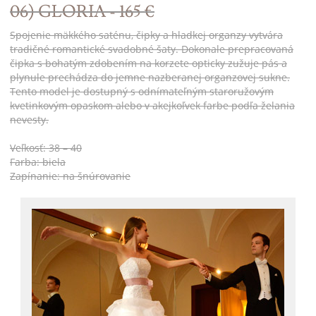
06) GLORIA - 165 €
Spojenie mäkkého saténu, čipky a hladkej organzy vytvára
tradičné romantické svadobné šaty. Dokonale prepracovaná
čipka s bohatým zdobením na korzete opticky zužuje pás a
plynule prechádza do jemne nazberanej organzovej sukne.
Tento model je dostupný s odnímateľným staroružovým
kvetinkovým opaskom alebo v akejkoľvek farbe podľa želania
nevesty.
Veľkosť: 38 – 40
Farba: biela
Zapínanie: na šnúrovanie