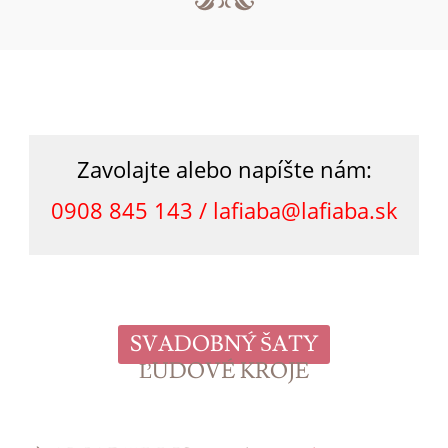
Zavolajte alebo napíšte nám:
0908 845 143 /
lafiaba@lafiaba.sk
SVADOBNÝ ŠATY
ĽUDOVÉ KROJE