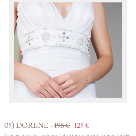
05) DORENE -
196 €
125 €
Rafinované úzke svadobné šaty, ktoré zvýraznia krásne ženské