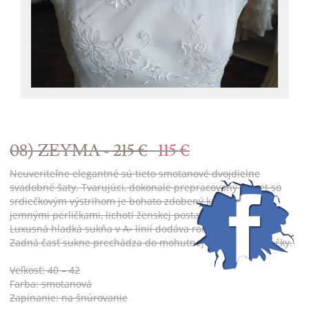
08) ZEYMA -
215 €
115 €
Neuveriteľne elegantné sú tieto smotanové dvojdielne
svadobné šaty. Tvarujúci, dokonale prepracovaný korzet so
srdiečkovým výstrihom je bohato zdobený kamienkami a
jemnými perličkami, lichotí ženskej postave a zoštíhľuje pás.
Luxusná hladká sukňa v A- línií dodáva romantický vzhľad.
Zadná časť sukne prechádza do mohutnej nazberanej vlečky.
Veľkosť: 40 – 42
Farba: smotanová
Zapínanie: na šnúrovanie