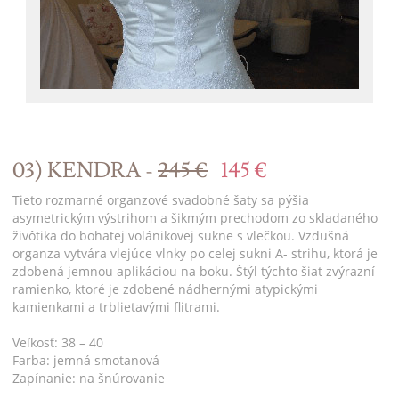
03) KENDRA -
245 €
145 €
Tieto rozmarné organzové svadobné šaty sa pýšia
asymetrickým výstrihom a šikmým prechodom zo skladaného
živôtika do bohatej volánikovej sukne s vlečkou. Vzdušná
organza vytvára vlejúce vlnky po celej sukni A- strihu, ktorá je
zdobená jemnou aplikáciou na boku. Štýl týchto šiat zvýrazní
ramienko, ktoré je zdobené nádhernými atypickými
kamienkami a trblietavými flitrami.
Veľkosť: 38 – 40
Farba: jemná smotanová
Zapínanie: na šnúrovanie