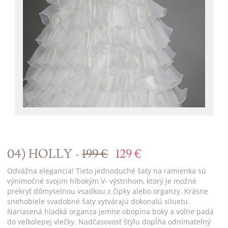
04) HOLLY -
199 €
129 €
Odvážna elegancia! Tieto jednoduché šaty na ramienka sú
výnimočné svojim hlbokým V- výstrihom, ktorý je možné
prekryť dômyselnou vsadkou z čipky alebo organzy. Krásne
snehobiele svadobné šaty vytvárajú dokonalú siluetu.
Nariasená hladká organza jemne obopína boky a voľne padá
do veľkolepej vlečky. Nadčasovosť štýlu dopĺňa odnímateľný