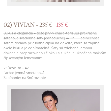
02) VIVIAN -
235 €
135 €
Luxus a elegancia – tieto prvky charakterizujú prekrásne
saténové svadobné šaty jednoduchej A- línií . Jedinečnosť
šatám dodáva priesvitná čipka na dekolte, ktorá sa zapína
okolo krku a je odnímateľná. Šaty sú zdobené jemnou
dokonale prepracovanou čipkou a sukňa je ukončená mäkkým
čipkovaným lemovaním.
Veľkosť: 38 – 42
Farba: jemná smotanová
Zapínanie: na šnúrovanie