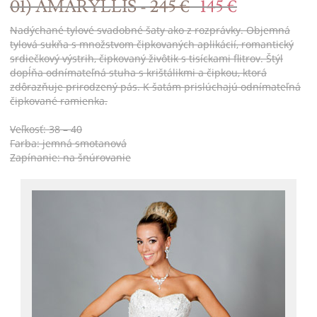
01) AMARYLLIS -
245 €
145 €
Nadýchané tylové svadobné šaty ako z rozprávky. Objemná
tylová sukňa s množstvom čipkovaných aplikácií, romantický
srdiečkový výstrih, čipkovaný živôtik s tisíckami flitrov. Štýl
dopĺňa odnímateľná stuha s krištálikmi a čipkou, ktorá
zdôrazňuje prirodzený pás. K šatám prislúchajú odnímateľná
čipkované ramienka.
Veľkosť: 38 – 40
Farba: jemná smotanová
Zapínanie: na šnúrovanie