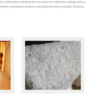
ka s bohatým zdobením na korzete opticky zužuje pás a
ovým opaskom alebo v akejkoľvek farbe podľa želania