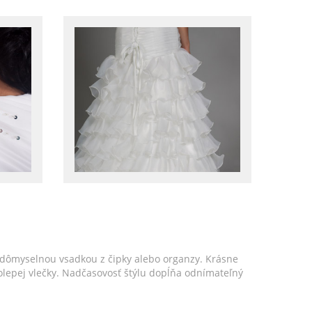
 dômyselnou vsadkou z čipky alebo organzy. Krásne
lepej vlečky. Nadčasovosť štýlu dopĺňa odnímateľný