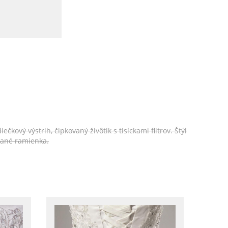
vý výstrih, čipkovaný živôtik s tisíckami flitrov. Štýl
vané ramienka.