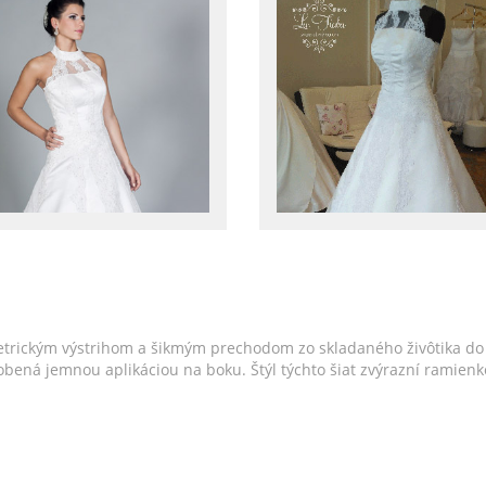
trickým výstrihom a šikmým prechodom zo skladaného živôtika do 
e zdobená jemnou aplikáciou na boku. Štýl týchto šiat zvýrazní rami