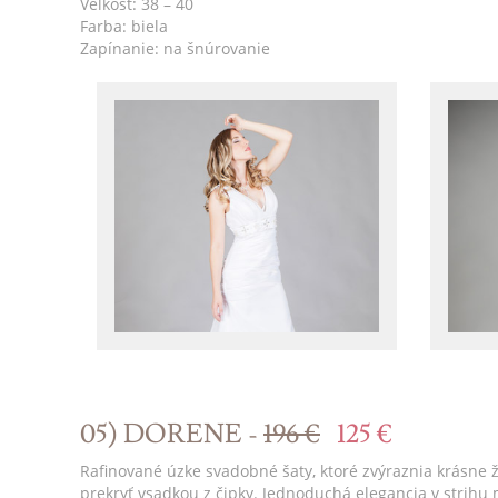
Veľkosť: 38 – 40
Farba: biela
Zapínanie: na šnúrovanie
05) DORENE -
196 €
125 €
Rafinované úzke svadobné šaty, ktoré zvýraznia krásne ž
prekryť vsadkou z čipky. Jednoduchá elegancia v strihu