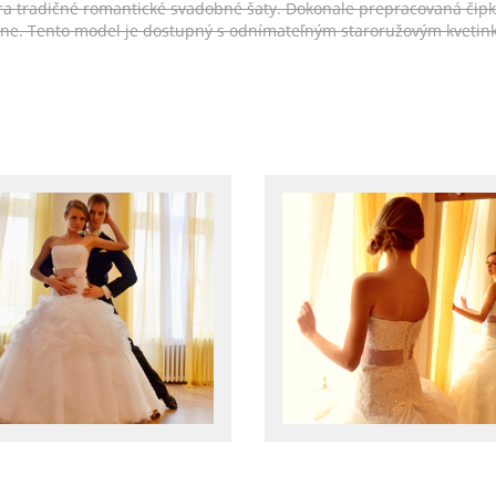
ára tradičné romantické svadobné šaty. Dokonale prepracovaná čip
ne. Tento model je dostupný s odnímateľným staroružovým kvetink