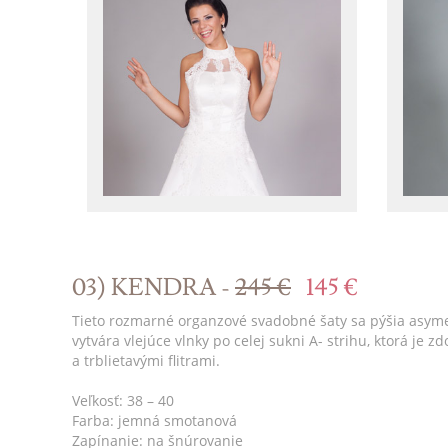
03) KENDRA -
245 €
145 €
Tieto rozmarné organzové svadobné šaty sa pýšia asyme
vytvára vlejúce vlnky po celej sukni A- strihu, ktorá j
a trblietavými flitrami.
Veľkosť: 38 – 40
Farba: jemná smotanová
Zapínanie: na šnúrovanie