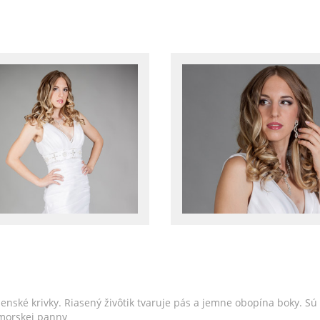
enské krivky. Riasený živôtik tvaruje pás a jemne obopína boky. S
 morskej panny