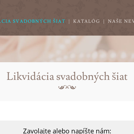
ÁCIA SVADOBNÝCH ŠIAT
|
KATALÓG
|
NAŠE NE
Likvidácia svadobných šiat
Zavolajte alebo napíšte nám: