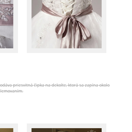
odáva priesvitná čipka na dekolte, ktorá sa zapína okolo
 lemovaním.