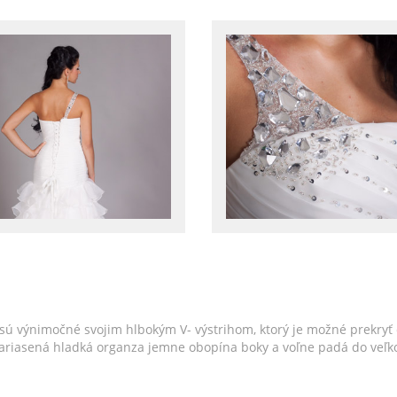
sú výnimočné svojim hlbokým V- výstrihom, ktorý je možné prekryť
Nariasená hladká organza jemne obopína boky a voľne padá do veľko