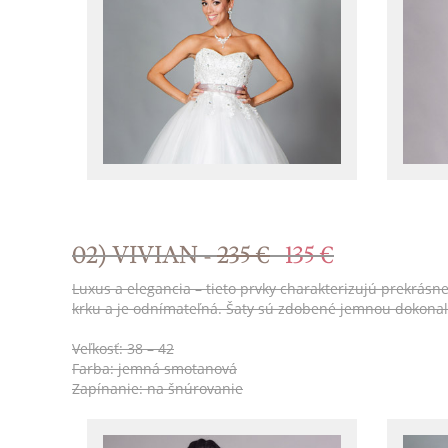
02) VIVIAN -
235 €
135 €
Luxus a elegancia – tieto prvky charakterizujú prekrásn
krku a je odnímateľná. Šaty sú zdobené jemnou dokon
Veľkosť: 38 – 42
Farba: jemná smotanová
Zapínanie: na šnúrovanie