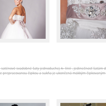
e saténové svadobné šaty jednoduchej A- línií . Jedinečnosť šatám d
ale prepracovanou čipkou a sukňa je ukončená mäkkým čipkovaným