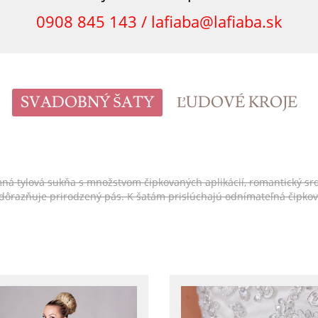
0908 845 143 /
lafiaba@lafiaba.sk
SVADOBNÝ ŠATY
ĽUDOVÉ KROJE
tylová sukňa s množstvom čipkovaných aplikácií, romantický srdiečko
 zdôrazňuje prirodzený pás. K šatám prislúchajú odnímateľná čipko