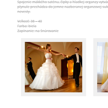
Spojenie mäkkého saténu, čipky a hladkej organzy vytv
plynule prechádza do jemne nazberanej organzovej suk
nevesty.
Veľkosť: 38 – 40
Farba: biela
Zapínanie: na šnúrovanie