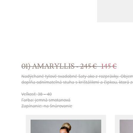
01) AMARYLLIS -
245 €
145 €
Nadýchané tylové svadobné šaty ako z rozprávky. Objemná 
dopĺňa odnímateľná stuha s krištálikmi a čipkou, ktorá
Veľkosť: 38 – 40
Farba: jemná smotanová
Zapínanie: na šnúrovanie