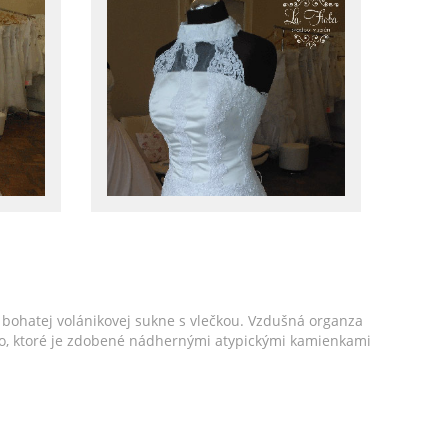
bohatej volánikovej sukne s vlečkou. Vzdušná organza
enko, ktoré je zdobené nádhernými atypickými kamienkami