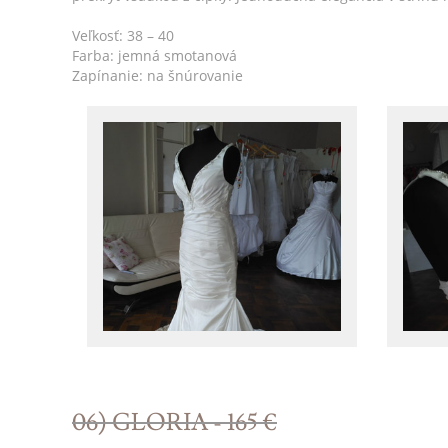
Veľkosť: 38 – 40
Farba: jemná smotanová
Zapínanie: na šnúrovanie
06) GLORIA - 165 €