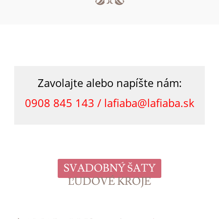
Zavolajte alebo napíšte nám:
0908 845 143 /
lafiaba@lafiaba.sk
SVADOBNÝ ŠATY
ĽUDOVÉ KROJE