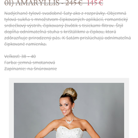
01) AMARYLLIS -
245 €
145 €
Nadýchané tylové svadobné šaty ako z rozprávky. Objemná
tylová sukňa s množstvom čipkovaných aplikácií, romantický
srdiečkový výstrih, čipkovaný živôtik s tisíckami flitrov. Štýl
dopĺňa odnímateľná stuha s krištálikmi a čipkou, ktorá
zdôrazňuje prirodzený pás. K šatám prislúchajú odnímateľná
čipkované ramienka.
Veľkosť: 38 – 40
Farba: jemná smotanová
Zapínanie: na šnúrovanie