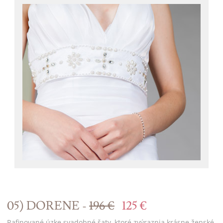
05) DORENE -
196 €
125 €
Rafinované úzke svadobné šaty, ktoré zvýraznia krásne ženské