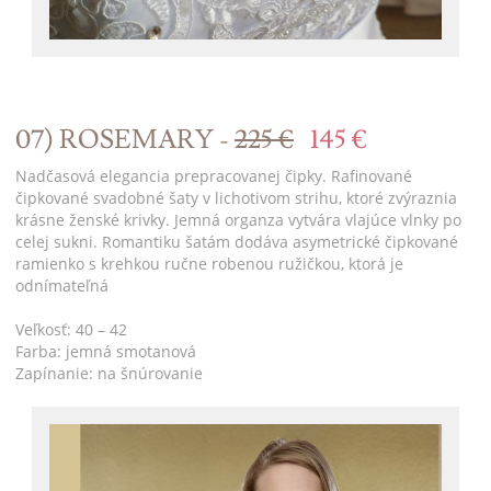
07) ROSEMARY -
225 €
145 €
Nadčasová elegancia prepracovanej čipky. Rafinované
čipkované svadobné šaty v lichotivom strihu, ktoré zvýraznia
krásne ženské krivky. Jemná organza vytvára vlajúce vlnky po
celej sukni. Romantiku šatám dodáva asymetrické čipkované
ramienko s krehkou ručne robenou ružičkou, ktorá je
odnímateľná
Veľkosť: 40 – 42
Farba: jemná smotanová
Zapínanie: na šnúrovanie