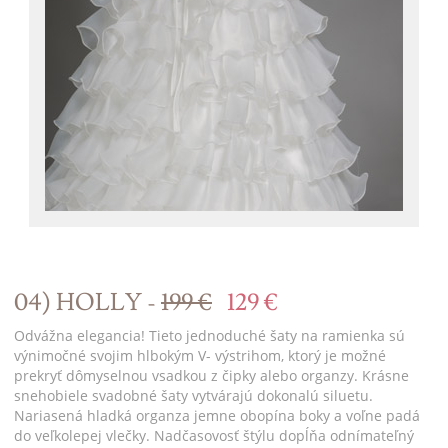
04) HOLLY -
199 €
129 €
Odvážna elegancia! Tieto jednoduché šaty na ramienka sú
výnimočné svojim hlbokým V- výstrihom, ktorý je možné
prekryť dômyselnou vsadkou z čipky alebo organzy. Krásne
snehobiele svadobné šaty vytvárajú dokonalú siluetu.
Nariasená hladká organza jemne obopína boky a voľne padá
do veľkolepej vlečky. Nadčasovosť štýlu dopĺňa odnímateľný