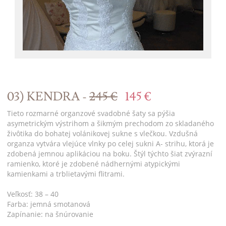
03) KENDRA -
245 €
145 €
Tieto rozmarné organzové svadobné šaty sa pýšia
asymetrickým výstrihom a šikmým prechodom zo skladaného
živôtika do bohatej volánikovej sukne s vlečkou. Vzdušná
organza vytvára vlejúce vlnky po celej sukni A- strihu, ktorá je
zdobená jemnou aplikáciou na boku. Štýl týchto šiat zvýrazní
ramienko, ktoré je zdobené nádhernými atypickými
kamienkami a trblietavými flitrami.
Veľkosť: 38 – 40
Farba: jemná smotanová
Zapínanie: na šnúrovanie