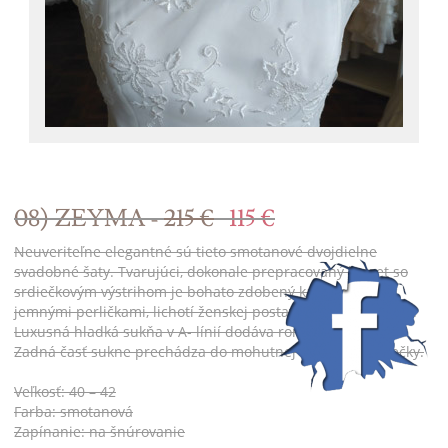
08) ZEYMA -
215 €
115 €
Neuveriteľne elegantné sú tieto smotanové dvojdielne
svadobné šaty. Tvarujúci, dokonale prepracovaný korzet so
srdiečkovým výstrihom je bohato zdobený kamienkami a
jemnými perličkami, lichotí ženskej postave a zoštíhľuje pás.
Luxusná hladká sukňa v A- línií dodáva romantický vzhľad.
Zadná časť sukne prechádza do mohutnej nazberanej vlečky.
Veľkosť: 40 – 42
Farba: smotanová
Zapínanie: na šnúrovanie