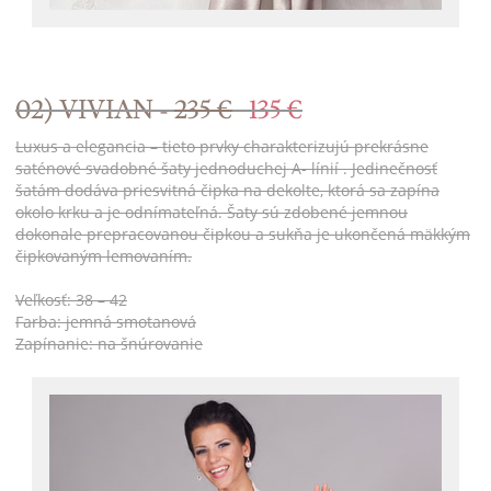
02) VIVIAN -
235 €
135 €
Luxus a elegancia – tieto prvky charakterizujú prekrásne
saténové svadobné šaty jednoduchej A- línií . Jedinečnosť
šatám dodáva priesvitná čipka na dekolte, ktorá sa zapína
okolo krku a je odnímateľná. Šaty sú zdobené jemnou
dokonale prepracovanou čipkou a sukňa je ukončená mäkkým
čipkovaným lemovaním.
Veľkosť: 38 – 42
Farba: jemná smotanová
Zapínanie: na šnúrovanie