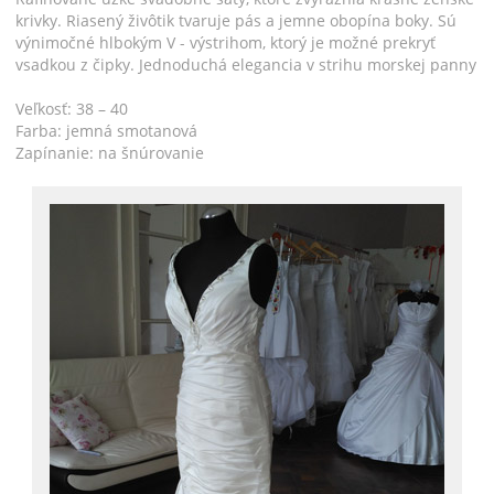
krivky. Riasený živôtik tvaruje pás a jemne obopína boky. Sú
výnimočné hlbokým V - výstrihom, ktorý je možné prekryť
vsadkou z čipky. Jednoduchá elegancia v strihu morskej panny
Veľkosť: 38 – 40
Farba: jemná smotanová
Zapínanie: na šnúrovanie