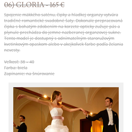
06) GLORIA - 165 €
Spojenie mäkkého saténu, čipky a hladkej organzy vytvára
tradičné romantické svadobné šaty. Dokonale prepracovaná
čipka s bohatým zdobením na korzete opticky zužuje pás a
plynule prechádza do jemne nazberanej organzovej sukne.
Tento model je dostupný s odnímateľným staroružovým
kvetinkovým opaskom alebo v akejkoľvek farbe podľa želania
nevesty.
Veľkosť: 38 – 40
Farba: biela
Zapínanie: na šnúrovanie