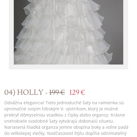
04) HOLLY -
199 €
129 €
Odvážna elegancia! Tieto jednoduché šaty na ramienka sú
výnimočné svojim hlbokým V- výstrihom, ktorý je možné
prekryť dômyselnou vsadkou z čipky alebo organzy. Krásne
snehobiele svadobné šaty vytvárajú dokonalú siluetu.
Nariasená hladká organza jemne obopína boky a voľne padá
do veľkolepej vlečky. Nadčasovosť štýlu dopĺňa odnímateľný