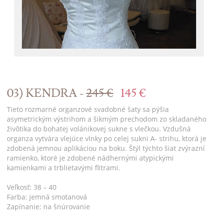
03) KENDRA -
245 €
145 €
Tieto rozmarné organzové svadobné šaty sa pýšia
asymetrickým výstrihom a šikmým prechodom zo skladaného
živôtika do bohatej volánikovej sukne s vlečkou. Vzdušná
organza vytvára vlejúce vlnky po celej sukni A- strihu, ktorá je
zdobená jemnou aplikáciou na boku. Štýl týchto šiat zvýrazní
ramienko, ktoré je zdobené nádhernými atypickými
kamienkami a trblietavými flitrami.
Veľkosť: 38 – 40
Farba: jemná smotanová
Zapínanie: na šnúrovanie