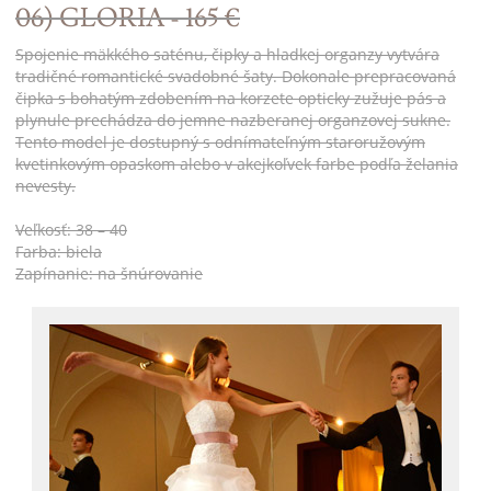
06) GLORIA - 165 €
Spojenie mäkkého saténu, čipky a hladkej organzy vytvára
tradičné romantické svadobné šaty. Dokonale prepracovaná
čipka s bohatým zdobením na korzete opticky zužuje pás a
plynule prechádza do jemne nazberanej organzovej sukne.
Tento model je dostupný s odnímateľným staroružovým
kvetinkovým opaskom alebo v akejkoľvek farbe podľa želania
nevesty.
Veľkosť: 38 – 40
Farba: biela
Zapínanie: na šnúrovanie