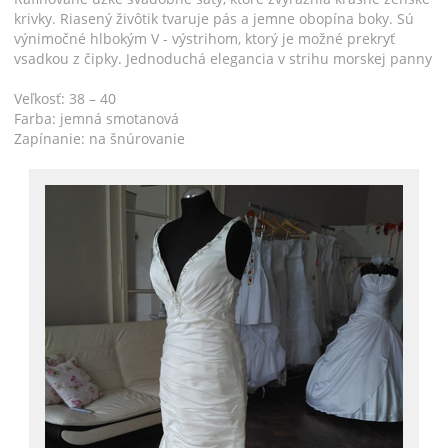
krivky. Riasený živôtik tvaruje pás a jemne obopína boky. Sú
výnimočné hlbokým V - výstrihom, ktorý je možné prekryť
vsadkou z čipky. Jednoduchá elegancia v strihu morskej panny
Veľkosť: 38 – 40
Farba: jemná smotanová
Zapínanie: na šnúrovanie