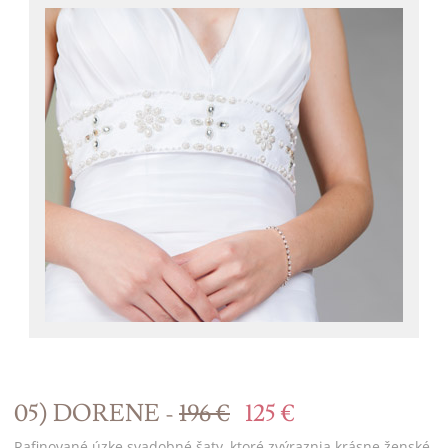
05) DORENE -
196 €
125 €
Rafinované úzke svadobné šaty, ktoré zvýraznia krásne ženské