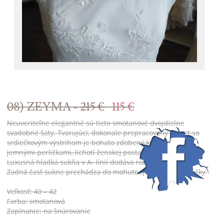
08) ZEYMA -
215 €
115 €
Neuveriteľne elegantné sú tieto smotanové dvojdielne
svadobné šaty. Tvarujúci, dokonale prepracovaný korzet so
srdiečkovým výstrihom je bohato zdobený kamienkami a
jemnými perličkami, lichotí ženskej postave a zoštíhľuje pás.
Luxusná hladká sukňa v A- línií dodáva romantický vzhľad.
Zadná časť sukne prechádza do mohutnej nazberanej vlečky.
Veľkosť: 40 – 42
Farba: smotanová
Zapínanie: na šnúrovanie