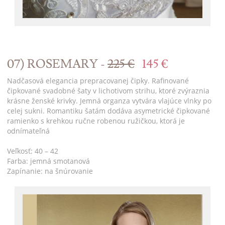
07) ROSEMARY -
225 €
145 €
Nadčasová elegancia prepracovanej čipky. Rafinované
čipkované svadobné šaty v lichotivom strihu, ktoré zvýraznia
krásne ženské krivky. Jemná organza vytvára vlajúce vlnky po
celej sukni. Romantiku šatám dodáva asymetrické čipkované
ramienko s krehkou ručne robenou ružičkou, ktorá je
odnímateľná
Veľkosť: 40 – 42
Farba: jemná smotanová
Zapínanie: na šnúrovanie