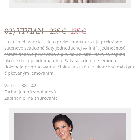
02) VIVIAN -
235 €
135 €
Luxus a elegancia – tieto prvky charakterizujú prekrásne
saténové svadobné šaty jednoduchej A- línií . Jedinečnosť
šatám dodáva priesvitná čipka na dekolte, ktorá sa zapína
okolo krku a je odnímateľná. Šaty sú zdobené jemnou
dokonale prepracovanou čipkou a sukňa je ukončená mäkkým
čipkovaným lemovaním.
Veľkosť: 38 – 42
Farba: jemná smotanová
Zapínanie: na šnúrovanie