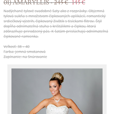
01) AMARYLLIS -
245 €
145 €
Nadýchané tylové svadobné šaty ako z rozprávky. Objemná
tylová sukňa s množstvom čipkovaných aplikácií, romantický
srdiečkový výstrih, čipkovaný živôtik s tisíckami flitrov. Štýl
dopĺňa odnímateľná stuha s krištálikmi a čipkou, ktorá
zdôrazňuje prirodzený pás. K šatám prislúchajú odnímateľná
čipkované ramienka.
Veľkosť: 38 – 40
Farba: jemná smotanová
Zapínanie: na šnúrovanie