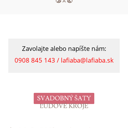
Zavolajte alebo napíšte nám:
0908 845 143 /
lafiaba@lafiaba.sk
SVADOBNÝ ŠATY
ĽUDOVÉ KROJE