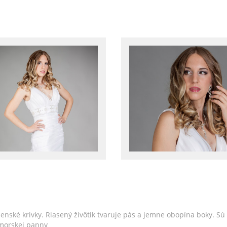
enské krivky. Riasený živôtik tvaruje pás a jemne obopína boky. S
 morskej panny