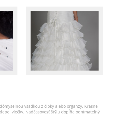
 dômyselnou vsadkou z čipky alebo organzy. Krásne
lepej vlečky. Nadčasovosť štýlu dopĺňa odnímateľný