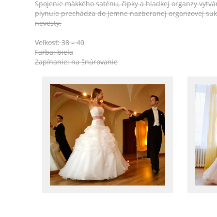
Spojenie mäkkého saténu, čipky a hladkej organzy vytv
plynule prechádza do jemne nazberanej organzovej suk
nevesty.
Veľkosť: 38 – 40
Farba: biela
Zapínanie: na šnúrovanie