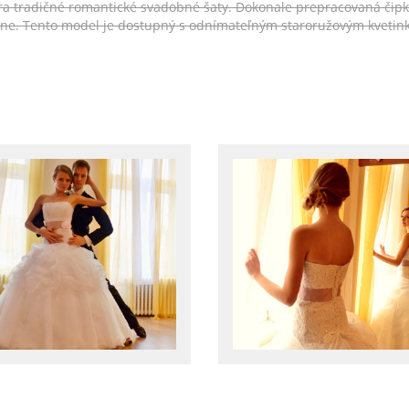
ára tradičné romantické svadobné šaty. Dokonale prepracovaná čip
ne. Tento model je dostupný s odnímateľným staroružovým kvetink