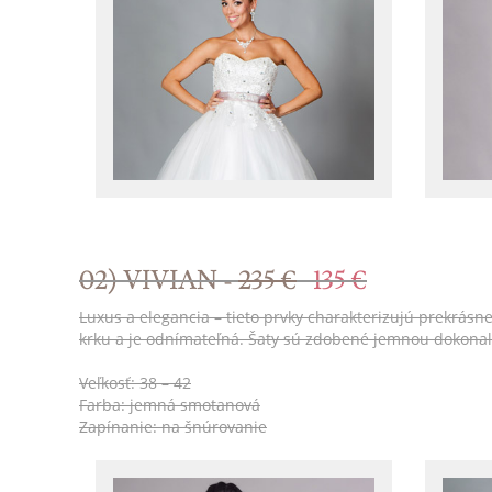
02) VIVIAN -
235 €
135 €
Luxus a elegancia – tieto prvky charakterizujú prekrásn
krku a je odnímateľná. Šaty sú zdobené jemnou dokon
Veľkosť: 38 – 42
Farba: jemná smotanová
Zapínanie: na šnúrovanie