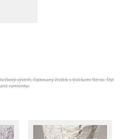
vý výstrih, čipkovaný živôtik s tisíckami flitrov. Štýl
vané ramienka.