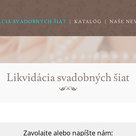
ÁCIA SVADOBNÝCH ŠIAT
|
KATALÓG
|
NAŠE NE
Likvidácia svadobných šiat
Zavolajte alebo napíšte nám: