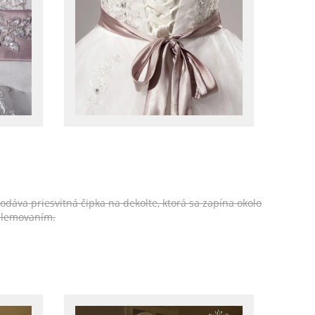
odáva priesvitná čipka na dekolte, ktorá sa zapína okolo
 lemovaním.