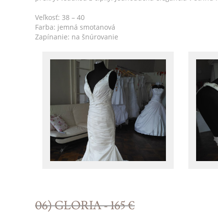
Veľkosť: 38 – 40
Farba: jemná smotanová
Zapínanie: na šnúrovanie
06) GLORIA - 165 €