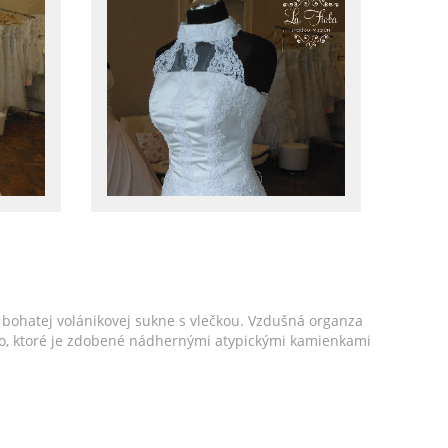
bohatej volánikovej sukne s vlečkou. Vzdušná organza
enko, ktoré je zdobené nádhernými atypickými kamienkami