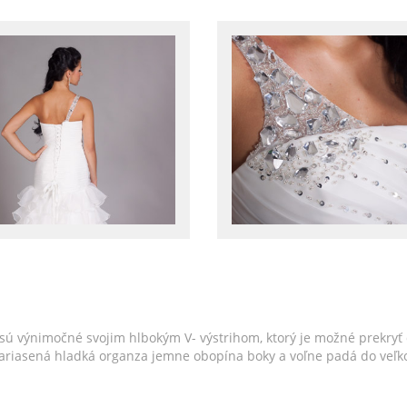
sú výnimočné svojim hlbokým V- výstrihom, ktorý je možné prekryť
Nariasená hladká organza jemne obopína boky a voľne padá do veľko