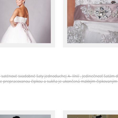
e saténové svadobné šaty jednoduchej A- línií . Jedinečnosť šatám d
ale prepracovanou čipkou a sukňa je ukončená mäkkým čipkovaným