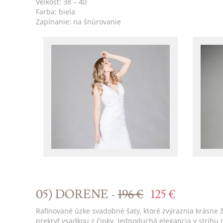
Veľkosť: 38 – 40
Farba: biela
Zapínanie: na šnúrovanie
05) DORENE -
196 €
125 €
Rafinované úzke svadobné šaty, ktoré zvýraznia krásne ž
prekryť vsadkou z čipky. Jednoduchá elegancia v strihu