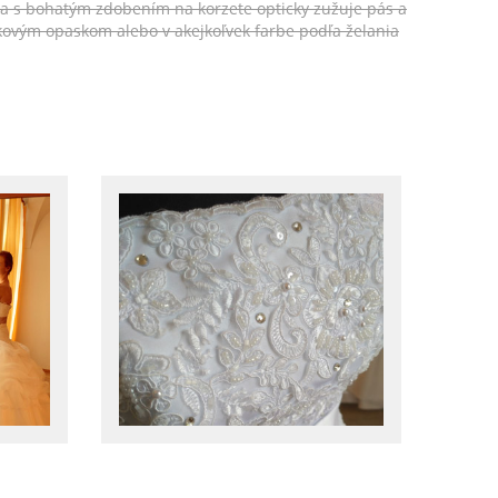
ka s bohatým zdobením na korzete opticky zužuje pás a
ovým opaskom alebo v akejkoľvek farbe podľa želania