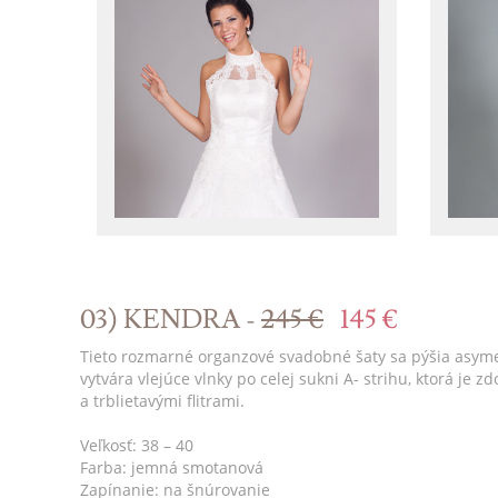
03) KENDRA -
245 €
145 €
Tieto rozmarné organzové svadobné šaty sa pýšia asyme
vytvára vlejúce vlnky po celej sukni A- strihu, ktorá j
a trblietavými flitrami.
Veľkosť: 38 – 40
Farba: jemná smotanová
Zapínanie: na šnúrovanie