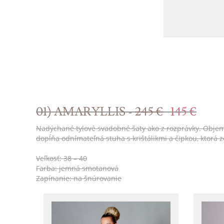
01) AMARYLLIS -
245 €
145 €
Nadýchané tylové svadobné šaty ako z rozprávky. Objemná 
dopĺňa odnímateľná stuha s krištálikmi a čipkou, ktorá
Veľkosť: 38 – 40
Farba: jemná smotanová
Zapínanie: na šnúrovanie