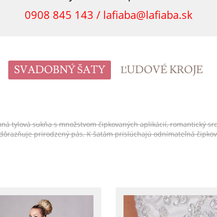
0908 845 143 /
lafiaba@lafiaba.sk
SVADOBNÝ ŠATY
ĽUDOVÉ KROJE
tylová sukňa s množstvom čipkovaných aplikácií, romantický srdiečko
 zdôrazňuje prirodzený pás. K šatám prislúchajú odnímateľná čipko