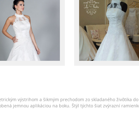
trickým výstrihom a šikmým prechodom zo skladaného živôtika do 
e zdobená jemnou aplikáciou na boku. Štýl týchto šiat zvýrazní rami