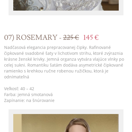
07) ROSEMARY -
225 €
145 €
Nadčasová elegancia prepracovanej čipky. Rafinované
čipkované svadobné šaty v lichotivom strihu, ktoré zvýraznia
krásne ženské krivky. Jemná organza vytvára vlajúce vlnky po
celej sukni. Romantiku šatám dodáva asymetrické čipkované
ramienko s krehkou ručne robenou ružičkou, ktorá je
odnímateľná
Veľkosť: 40 – 42
Farba: jemná smotanová
Zapínanie: na šnúrovanie