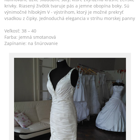
krivky. Riasený živôtik tvaruje pás a jemne obopína boky. Sú
výnimočné hlbokým V - výstrihom, ktorý je možné prekryť
vsadkou z čipky. Jednoduchá elegancia v strihu morskej panny
Veľkosť: 38 – 40
Farba: jemná smotanová
Zapínanie: na šnúrovanie