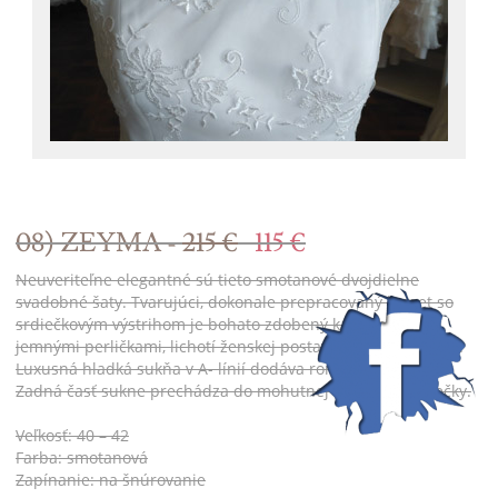
08) ZEYMA -
215 €
115 €
Neuveriteľne elegantné sú tieto smotanové dvojdielne
svadobné šaty. Tvarujúci, dokonale prepracovaný korzet so
srdiečkovým výstrihom je bohato zdobený kamienkami a
jemnými perličkami, lichotí ženskej postave a zoštíhľuje pás.
Luxusná hladká sukňa v A- línií dodáva romantický vzhľad.
Zadná časť sukne prechádza do mohutnej nazberanej vlečky.
Veľkosť: 40 – 42
Farba: smotanová
Zapínanie: na šnúrovanie