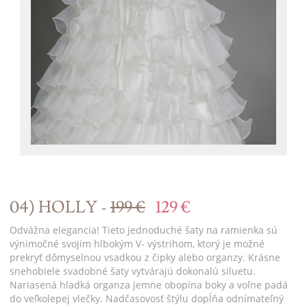
04) HOLLY -
199 €
129 €
Odvážna elegancia! Tieto jednoduché šaty na ramienka sú
výnimočné svojim hlbokým V- výstrihom, ktorý je možné
prekryť dômyselnou vsadkou z čipky alebo organzy. Krásne
snehobiele svadobné šaty vytvárajú dokonalú siluetu.
Nariasená hladká organza jemne obopína boky a voľne padá
do veľkolepej vlečky. Nadčasovosť štýlu dopĺňa odnímateľný