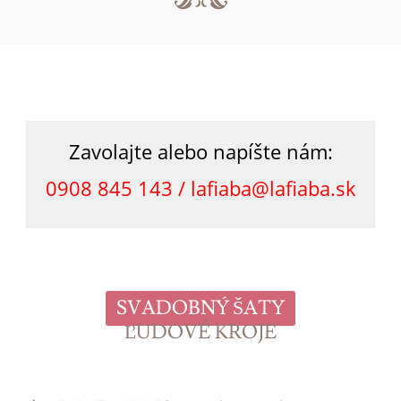
Zavolajte alebo napíšte nám:
0908 845 143 /
lafiaba@lafiaba.sk
SVADOBNÝ ŠATY
ĽUDOVÉ KROJE