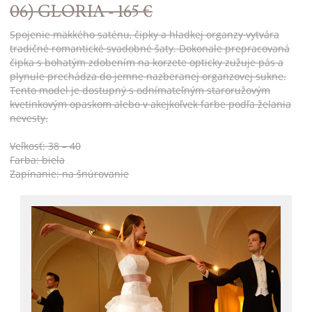
06) GLORIA - 165 €
Spojenie mäkkého saténu, čipky a hladkej organzy vytvára
tradičné romantické svadobné šaty. Dokonale prepracovaná
čipka s bohatým zdobením na korzete opticky zužuje pás a
plynule prechádza do jemne nazberanej organzovej sukne.
Tento model je dostupný s odnímateľným staroružovým
kvetinkovým opaskom alebo v akejkoľvek farbe podľa želania
nevesty.
Veľkosť: 38 – 40
Farba: biela
Zapínanie: na šnúrovanie