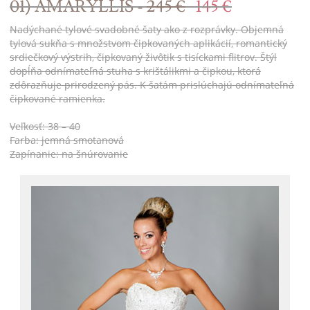
01) AMARYLLIS -
245 €
145 €
Nadýchané tylové svadobné šaty ako z rozprávky. Objemná
tylová sukňa s množstvom čipkovaných aplikácií, romantický
srdiečkový výstrih, čipkovaný živôtik s tisíckami flitrov. Štýl
dopĺňa odnímateľná stuha s krištálikmi a čipkou, ktorá
zdôrazňuje prirodzený pás. K šatám prislúchajú odnímateľná
čipkované ramienka.
Veľkosť: 38 – 40
Farba: jemná smotanová
Zapínanie: na šnúrovanie