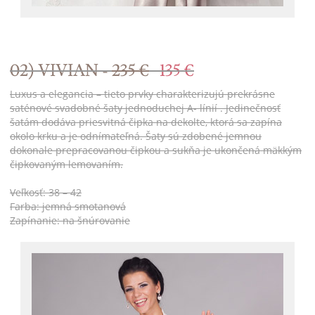
02) VIVIAN -
235 €
135 €
Luxus a elegancia – tieto prvky charakterizujú prekrásne
saténové svadobné šaty jednoduchej A- línií . Jedinečnosť
šatám dodáva priesvitná čipka na dekolte, ktorá sa zapína
okolo krku a je odnímateľná. Šaty sú zdobené jemnou
dokonale prepracovanou čipkou a sukňa je ukončená mäkkým
čipkovaným lemovaním.
Veľkosť: 38 – 42
Farba: jemná smotanová
Zapínanie: na šnúrovanie