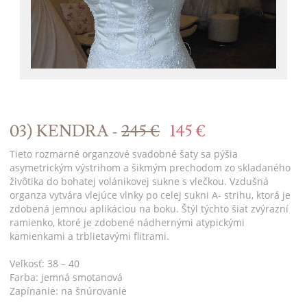
03) KENDRA -
245 €
145 €
Tieto rozmarné organzové svadobné šaty sa pýšia
asymetrickým výstrihom a šikmým prechodom zo skladaného
živôtika do bohatej volánikovej sukne s vlečkou. Vzdušná
organza vytvára vlejúce vlnky po celej sukni A- strihu, ktorá je
zdobená jemnou aplikáciou na boku. Štýl týchto šiat zvýrazní
ramienko, ktoré je zdobené nádhernými atypickými
kamienkami a trblietavými flitrami.
Veľkosť: 38 – 40
Farba: jemná smotanová
Zapínanie: na šnúrovanie