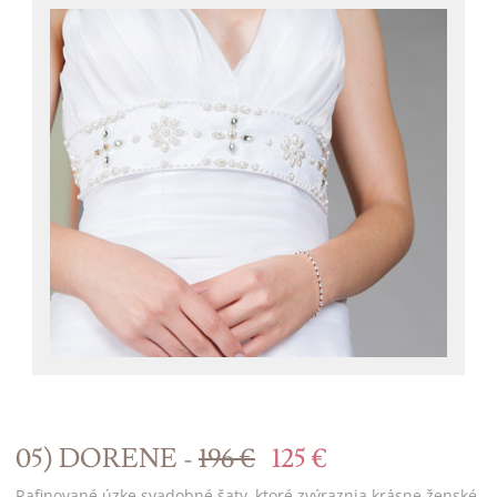
05) DORENE -
196 €
125 €
Rafinované úzke svadobné šaty, ktoré zvýraznia krásne ženské