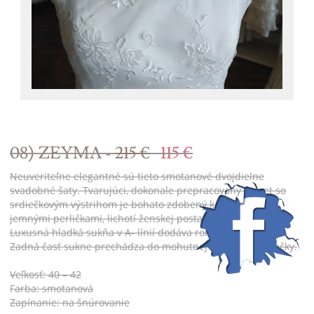
08) ZEYMA -
215 €
115 €
Neuveriteľne elegantné sú tieto smotanové dvojdielne
svadobné šaty. Tvarujúci, dokonale prepracovaný korzet so
srdiečkovým výstrihom je bohato zdobený kamienkami a
jemnými perličkami, lichotí ženskej postave a zoštíhľuje pás.
Luxusná hladká sukňa v A- línií dodáva romantický vzhľad.
Zadná časť sukne prechádza do mohutnej nazberanej vlečky.
Veľkosť: 40 – 42
Farba: smotanová
Zapínanie: na šnúrovanie