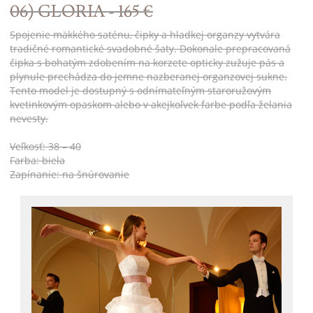
06) GLORIA - 165 €
Spojenie mäkkého saténu, čipky a hladkej organzy vytvára
tradičné romantické svadobné šaty. Dokonale prepracovaná
čipka s bohatým zdobením na korzete opticky zužuje pás a
plynule prechádza do jemne nazberanej organzovej sukne.
Tento model je dostupný s odnímateľným staroružovým
kvetinkovým opaskom alebo v akejkoľvek farbe podľa želania
nevesty.
Veľkosť: 38 – 40
Farba: biela
Zapínanie: na šnúrovanie