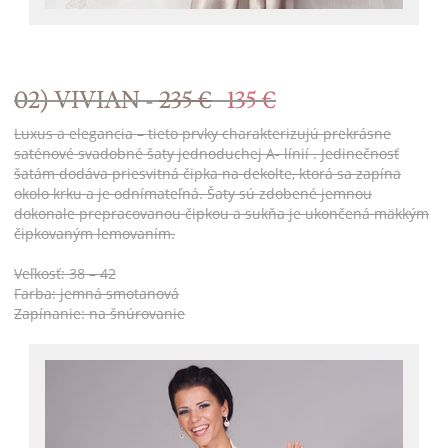
02) VIVIAN -
235 €
135 €
Luxus a elegancia – tieto prvky charakterizujú prekrásne
saténové svadobné šaty jednoduchej A- línií . Jedinečnosť
šatám dodáva priesvitná čipka na dekolte, ktorá sa zapína
okolo krku a je odnímateľná. Šaty sú zdobené jemnou
dokonale prepracovanou čipkou a sukňa je ukončená mäkkým
čipkovaným lemovaním.
Veľkosť: 38 – 42
Farba: jemná smotanová
Zapínanie: na šnúrovanie