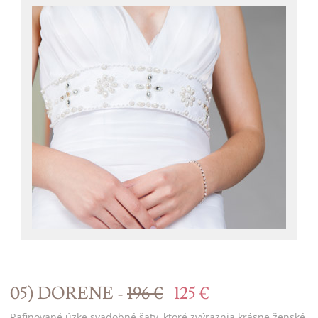
05) DORENE -
196 €
125 €
Rafinované úzke svadobné šaty, ktoré zvýraznia krásne ženské