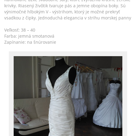
krivky. Riasený živôtik tvaruje pás a jemne obopína boky. Sú
výnimočné hlbokým V - výstrihom, ktorý je možné prekryť
vsadkou z čipky. Jednoduchá elegancia v strihu morskej panny
Veľkosť: 38 – 40
Farba: jemná smotanová
Zapínanie: na šnúrovanie