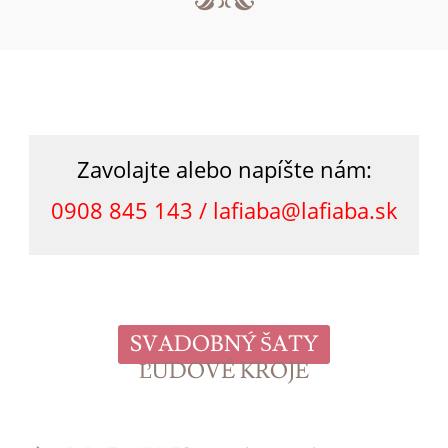
Zavolajte alebo napíšte nám:
0908 845 143 /
lafiaba@lafiaba.sk
SVADOBNÝ ŠATY
ĽUDOVÉ KROJE