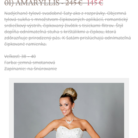
01) AMARYLLIS -
245 €
145 €
Nadýchané tylové svadobné šaty ako z rozprávky. Objemná
tylová sukňa s množstvom čipkovaných aplikácií, romantický
srdiečkový výstrih, čipkovaný živôtik s tisíckami flitrov. Štýl
dopĺňa odnímateľná stuha s krištálikmi a čipkou, ktorá
zdôrazňuje prirodzený pás. K šatám prislúchajú odnímateľná
čipkované ramienka.
Veľkosť: 38 – 40
Farba: jemná smotanová
Zapínanie: na šnúrovanie