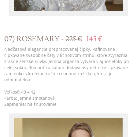
07) ROSEMARY -
225 €
145 €
Nadčasová elegancia prepracovanej čipky. Rafinované
čipkované svadobné šaty v lichotivom strihu, ktoré zvýraznia
krásne ženské krivky. Jemná organza vytvára vlajúce vlnky po
celej sukni. Romantiku šatám dodáva asymetrické čipkované
ramienko s krehkou ručne robenou ružičkou, ktorá je
odnímateľná
Veľkosť: 40 – 42
Farba: jemná smotanová
Zapínanie: na šnúrovanie