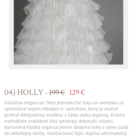
04) HOLLY -
199 €
129 €
Odvážna elegancia! Tieto jednoduché šaty na ramienka sú
výnimočné svojim hlbokým V- výstrihom, ktorý je možné
prekryť dômyselnou vsadkou z čipky alebo organzy. Krásne
snehobiele svadobné šaty vytvárajú dokonalú siluetu.
Nariasená hladká organza jemne obopína boky a voľne padá
do veľkolepej vlečky. Nadčasovosť štýlu dopĺňa odnímateľný