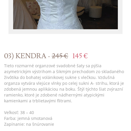
03) KENDRA -
245 €
145 €
Tieto rozmarné organzové svadobné šaty sa pýšia
asymetrickým výstrihom a šikmým prechodom zo skladaného
živôtika do bohatej volánikovej sukne s vlečkou. Vzdušná
organza vytvára vlejúce vlnky po celej sukni A- strihu, ktorá je
zdobená jemnou aplikáciou na boku. Štýl týchto šiat zvýrazní
ramienko, ktoré je zdobené nádhernými atypickými
kamienkami a trblietavými flitrami.
Veľkosť: 38 – 40
Farba: jemná smotanová
Zapínanie: na šnúrovanie