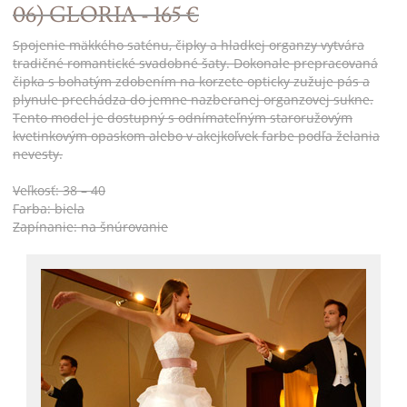
06) GLORIA - 165 €
Spojenie mäkkého saténu, čipky a hladkej organzy vytvára
tradičné romantické svadobné šaty. Dokonale prepracovaná
čipka s bohatým zdobením na korzete opticky zužuje pás a
plynule prechádza do jemne nazberanej organzovej sukne.
Tento model je dostupný s odnímateľným staroružovým
kvetinkovým opaskom alebo v akejkoľvek farbe podľa želania
nevesty.
Veľkosť: 38 – 40
Farba: biela
Zapínanie: na šnúrovanie