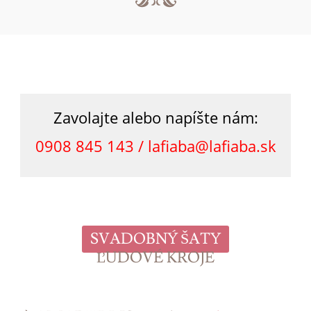
Zavolajte alebo napíšte nám:
0908 845 143 /
lafiaba@lafiaba.sk
SVADOBNÝ ŠATY
ĽUDOVÉ KROJE