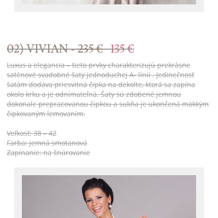
02) VIVIAN -
235 €
135 €
Luxus a elegancia – tieto prvky charakterizujú prekrásne
saténové svadobné šaty jednoduchej A- línií . Jedinečnosť
šatám dodáva priesvitná čipka na dekolte, ktorá sa zapína
okolo krku a je odnímateľná. Šaty sú zdobené jemnou
dokonale prepracovanou čipkou a sukňa je ukončená mäkkým
čipkovaným lemovaním.
Veľkosť: 38 – 42
Farba: jemná smotanová
Zapínanie: na šnúrovanie