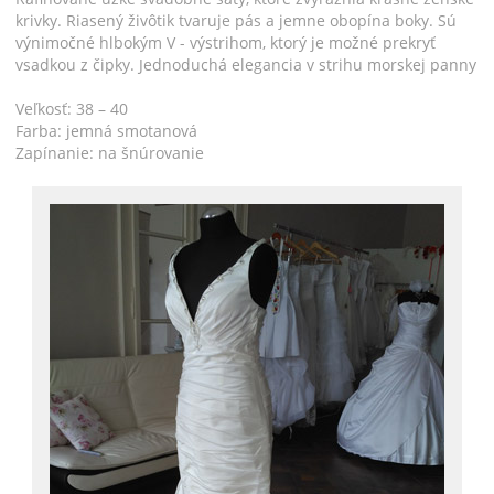
krivky. Riasený živôtik tvaruje pás a jemne obopína boky. Sú
výnimočné hlbokým V - výstrihom, ktorý je možné prekryť
vsadkou z čipky. Jednoduchá elegancia v strihu morskej panny
Veľkosť: 38 – 40
Farba: jemná smotanová
Zapínanie: na šnúrovanie