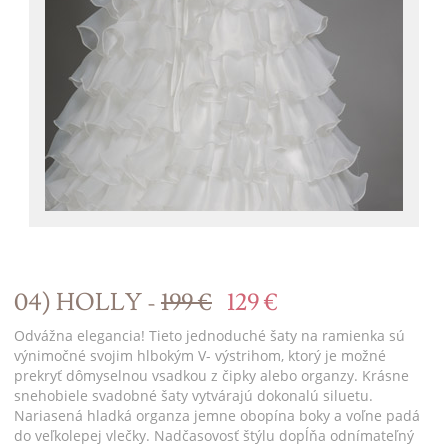
04) HOLLY -
199 €
129 €
Odvážna elegancia! Tieto jednoduché šaty na ramienka sú
výnimočné svojim hlbokým V- výstrihom, ktorý je možné
prekryť dômyselnou vsadkou z čipky alebo organzy. Krásne
snehobiele svadobné šaty vytvárajú dokonalú siluetu.
Nariasená hladká organza jemne obopína boky a voľne padá
do veľkolepej vlečky. Nadčasovosť štýlu dopĺňa odnímateľný