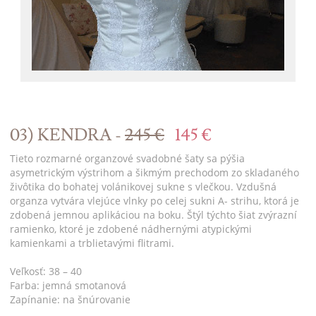
03) KENDRA -
245 €
145 €
Tieto rozmarné organzové svadobné šaty sa pýšia
asymetrickým výstrihom a šikmým prechodom zo skladaného
živôtika do bohatej volánikovej sukne s vlečkou. Vzdušná
organza vytvára vlejúce vlnky po celej sukni A- strihu, ktorá je
zdobená jemnou aplikáciou na boku. Štýl týchto šiat zvýrazní
ramienko, ktoré je zdobené nádhernými atypickými
kamienkami a trblietavými flitrami.
Veľkosť: 38 – 40
Farba: jemná smotanová
Zapínanie: na šnúrovanie