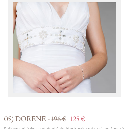
05) DORENE -
196 €
125 €
Rafinované úzke svadobné šaty, ktoré zvýraznia krásne ženské