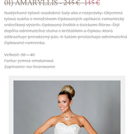
01) AMARYLLIS -
245 €
145 €
Nadýchané tylové svadobné šaty ako z rozprávky. Objemná
tylová sukňa s množstvom čipkovaných aplikácií, romantický
srdiečkový výstrih, čipkovaný živôtik s tisíckami flitrov. Štýl
dopĺňa odnímateľná stuha s krištálikmi a čipkou, ktorá
zdôrazňuje prirodzený pás. K šatám prislúchajú odnímateľná
čipkované ramienka.
Veľkosť: 38 – 40
Farba: jemná smotanová
Zapínanie: na šnúrovanie