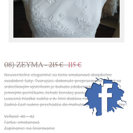
08) ZEYMA -
215 €
115 €
Neuveriteľne elegantné sú tieto smotanové dvojdielne
svadobné šaty. Tvarujúci, dokonale prepracovaný korzet so
srdiečkovým výstrihom je bohato zdobený kamienkami a
jemnými perličkami, lichotí ženskej postave a zoštíhľuje pás.
Luxusná hladká sukňa v A- línií dodáva romantický vzhľad.
Zadná časť sukne prechádza do mohutnej nazberanej vlečky.
Veľkosť: 40 – 42
Farba: smotanová
Zapínanie: na šnúrovanie