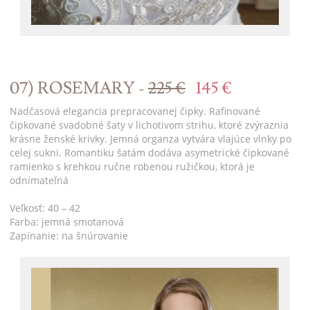
07) ROSEMARY -
225 €
145 €
Nadčasová elegancia prepracovanej čipky. Rafinované
čipkované svadobné šaty v lichotivom strihu, ktoré zvýraznia
krásne ženské krivky. Jemná organza vytvára vlajúce vlnky po
celej sukni. Romantiku šatám dodáva asymetrické čipkované
ramienko s krehkou ručne robenou ružičkou, ktorá je
odnímateľná
Veľkosť: 40 – 42
Farba: jemná smotanová
Zapínanie: na šnúrovanie