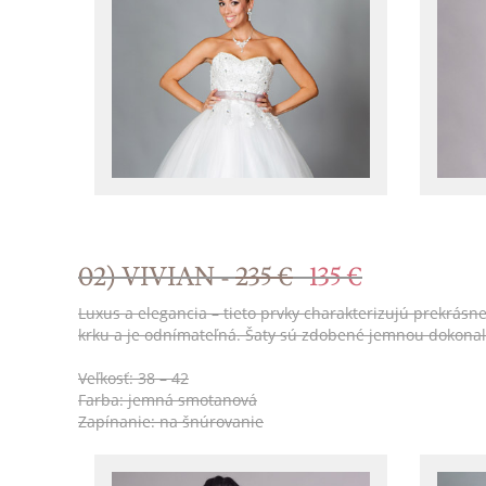
02) VIVIAN -
235 €
135 €
Luxus a elegancia – tieto prvky charakterizujú prekrásn
krku a je odnímateľná. Šaty sú zdobené jemnou dokon
Veľkosť: 38 – 42
Farba: jemná smotanová
Zapínanie: na šnúrovanie