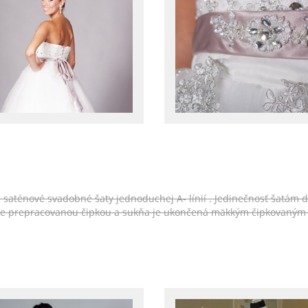
e saténové svadobné šaty jednoduchej A- línií . Jedinečnosť šatám d
ale prepracovanou čipkou a sukňa je ukončená mäkkým čipkovaným