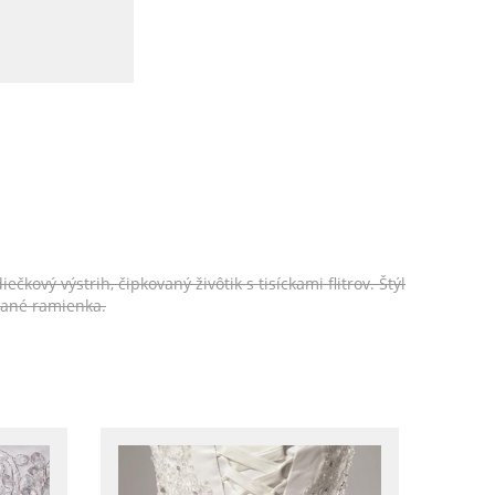
vý výstrih, čipkovaný živôtik s tisíckami flitrov. Štýl
vané ramienka.