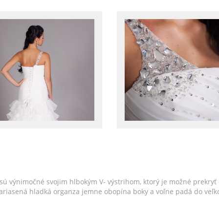
sú výnimočné svojim hlbokým V- výstrihom, ktorý je možné prekryť
Nariasená hladká organza jemne obopína boky a voľne padá do veľko