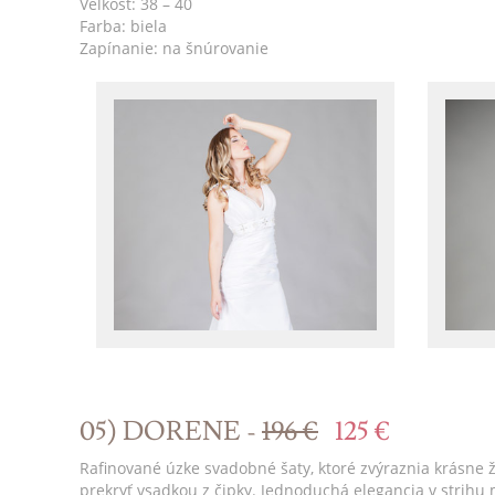
Veľkosť: 38 – 40
Farba: biela
Zapínanie: na šnúrovanie
05) DORENE -
196 €
125 €
Rafinované úzke svadobné šaty, ktoré zvýraznia krásne ž
prekryť vsadkou z čipky. Jednoduchá elegancia v strihu