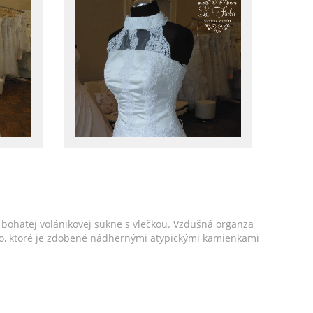
bohatej volánikovej sukne s vlečkou. Vzdušná organza
enko, ktoré je zdobené nádhernými atypickými kamienkami