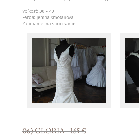
Veľkosť: 38 – 40
Farba: jemná smotanová
Zapínanie: na šnúrovanie
06) GLORIA - 165 €