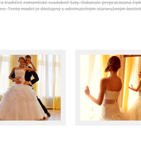
ára tradičné romantické svadobné šaty. Dokonale prepracovaná čip
ne. Tento model je dostupný s odnímateľným staroružovým kvetink