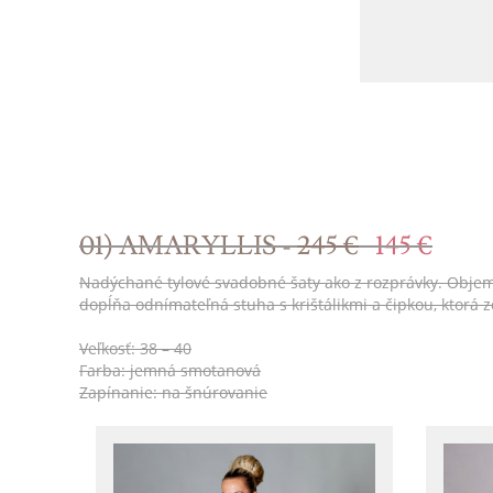
01) AMARYLLIS -
245 €
145 €
Nadýchané tylové svadobné šaty ako z rozprávky. Objemná 
dopĺňa odnímateľná stuha s krištálikmi a čipkou, ktorá
Veľkosť: 38 – 40
Farba: jemná smotanová
Zapínanie: na šnúrovanie