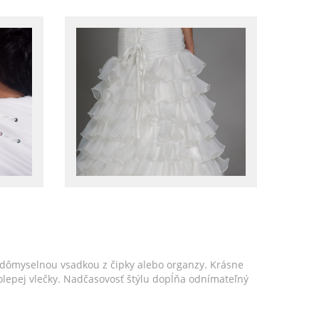
 dômyselnou vsadkou z čipky alebo organzy. Krásne
lepej vlečky. Nadčasovosť štýlu dopĺňa odnímateľný