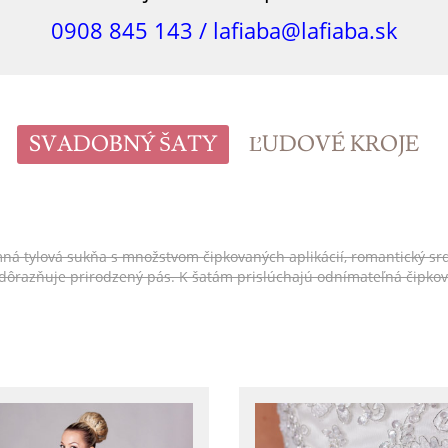
0908 845 143 /
lafiaba@lafiaba.sk
SVADOBNÝ ŠATY
ĽUDOVÉ KROJE
tylová sukňa s množstvom čipkovaných aplikácií, romantický srdiečko
 zdôrazňuje prirodzený pás. K šatám prislúchajú odnímateľná čipko