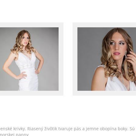
enské krivky. Riasený živôtik tvaruje pás a jemne obopína boky. S
 morskej panny