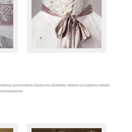
odáva priesvitná čipka na dekolte, ktorá sa zapína okolo
 lemovaním.