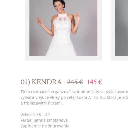
03) KENDRA -
245 €
145 €
Tieto rozmarné organzové svadobné šaty sa pýšia asyme
vytvára vlejúce vlnky po celej sukni A- strihu, ktorá j
a trblietavými flitrami.
Veľkosť: 38 – 40
Farba: jemná smotanová
Zapínanie: na šnúrovanie