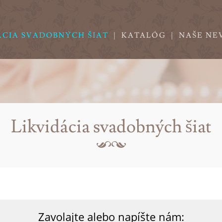
ÁCIA SVADOBNÝCH ŠIAT
|
KATALÓG
|
NAŠE NE
Likvidácia svadobných šiat
Zavolajte alebo napíšte nám: