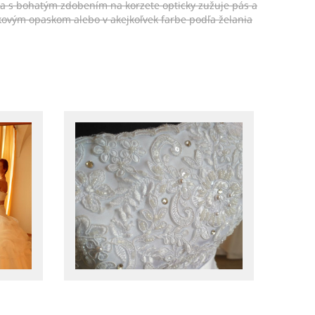
ka s bohatým zdobením na korzete opticky zužuje pás a
ovým opaskom alebo v akejkoľvek farbe podľa želania