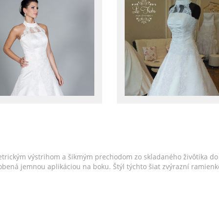
trickým výstrihom a šikmým prechodom zo skladaného živôtika do 
e zdobená jemnou aplikáciou na boku. Štýl týchto šiat zvýrazní rami