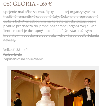
06) GLORIA - 165 €
Spojenie mäkkého saténu, čipky a hladkej organzy vytvára
tradičné romantické svadobné šaty. Dokonale prepracovaná
čipka s bohatým zdobením na korzete opticky zužuje pás a
plynule prechádza do jemne nazberanej organzovej sukne.
Tento model je dostupný s odnímateľným staroružovým
kvetinkovým opaskom alebo v akejkoľvek farbe podľa želania
nevesty.
Veľkosť: 38 – 40
Farba: biela
Zapínanie: na šnúrovanie