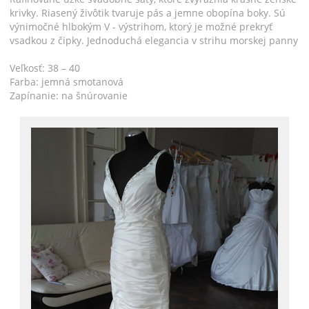
krivky. Riasený živôtik tvaruje pás a jemne obopína boky. Sú
výnimočné hlbokým V - výstrihom, ktorý je možné prekryť
vsadkou z čipky. Jednoduchá elegancia v strihu morskej panny
Veľkosť: 38 – 40
Farba: jemná smotanová
Zapínanie: na šnúrovanie