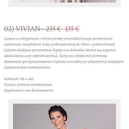
02) VIVIAN -
235 €
135 €
Luxus a elegancia – tieto prvky charakterizujú prekrásne
saténové svadobné šaty jednoduchej A- línií . Jedinečnosť
šatám dodáva priesvitná čipka na dekolte, ktorá sa zapína
okolo krku a je odnímateľná. Šaty sú zdobené jemnou
dokonale prepracovanou čipkou a sukňa je ukončená mäkkým
čipkovaným lemovaním.
Veľkosť: 38 – 42
Farba: jemná smotanová
Zapínanie: na šnúrovanie