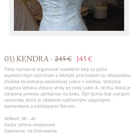
03) KENDRA -
245 €
145 €
Tieto rozmarné organzové svadobné šaty sa pýšia
asymetrickým výstrihom a šikmým prechodom zo skladaného
živôtika do bohatej volánikovej sukne s vlečkou. Vzdušná
organza vytvára vlejúce vlnky po celej sukni A- strihu, ktorá je
zdobená jemnou aplikáciou na boku. Štýl týchto šiat zvýrazní
ramienko, ktoré je zdobené nádhernými atypickými
kamienkami a trblietavými flitrami.
Veľkosť: 38 – 40
Farba: jemná smotanová
Zapínanie: na šnúrovanie