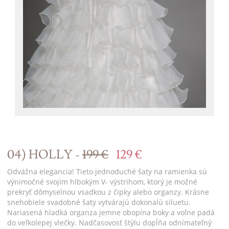
04) HOLLY -
199 €
129 €
Odvážna elegancia! Tieto jednoduché šaty na ramienka sú
výnimočné svojim hlbokým V- výstrihom, ktorý je možné
prekryť dômyselnou vsadkou z čipky alebo organzy. Krásne
snehobiele svadobné šaty vytvárajú dokonalú siluetu.
Nariasená hladká organza jemne obopína boky a voľne padá
do veľkolepej vlečky. Nadčasovosť štýlu dopĺňa odnímateľný