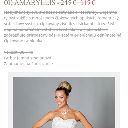
01) AMARYLLIS -
245 €
145 €
Nadýchané tylové svadobné šaty ako z rozprávky. Objemná
tylová sukňa s množstvom čipkovaných aplikácií, romantický
srdiečkový výstrih, čipkovaný živôtik s tisíckami flitrov. Štýl
dopĺňa odnímateľná stuha s krištálikmi a čipkou, ktorá
zdôrazňuje prirodzený pás. K šatám prislúchajú odnímateľná
čipkované ramienka.
Veľkosť: 38 – 40
Farba: jemná smotanová
Zapínanie: na šnúrovanie