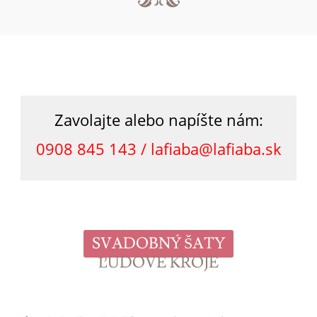
Zavolajte alebo napíšte nám:
0908 845 143 /
lafiaba@lafiaba.sk
SVADOBNÝ ŠATY
ĽUDOVÉ KROJE