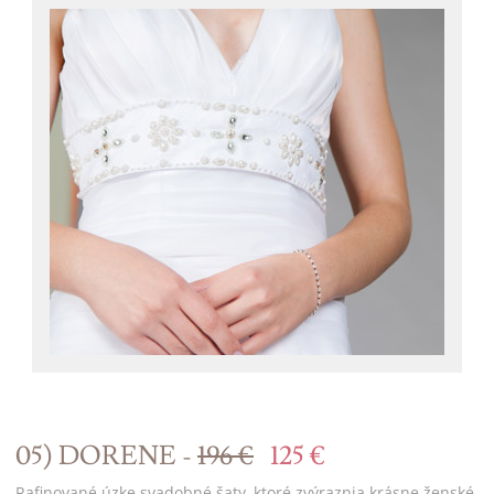
05) DORENE -
196 €
125 €
Rafinované úzke svadobné šaty, ktoré zvýraznia krásne ženské