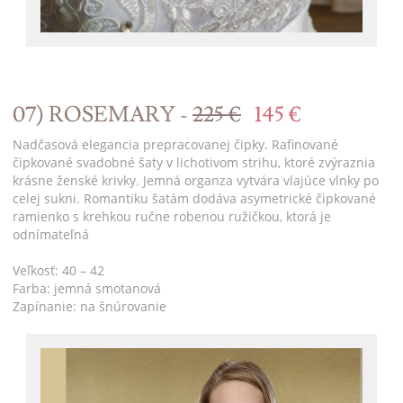
07) ROSEMARY -
225 €
145 €
Nadčasová elegancia prepracovanej čipky. Rafinované
čipkované svadobné šaty v lichotivom strihu, ktoré zvýraznia
krásne ženské krivky. Jemná organza vytvára vlajúce vlnky po
celej sukni. Romantiku šatám dodáva asymetrické čipkované
ramienko s krehkou ručne robenou ružičkou, ktorá je
odnímateľná
Veľkosť: 40 – 42
Farba: jemná smotanová
Zapínanie: na šnúrovanie