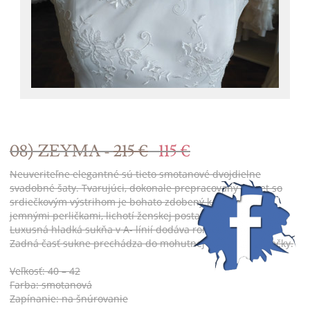
08) ZEYMA -
215 €
115 €
Neuveriteľne elegantné sú tieto smotanové dvojdielne
svadobné šaty. Tvarujúci, dokonale prepracovaný korzet so
srdiečkovým výstrihom je bohato zdobený kamienkami a
jemnými perličkami, lichotí ženskej postave a zoštíhľuje pás.
Luxusná hladká sukňa v A- línií dodáva romantický vzhľad.
Zadná časť sukne prechádza do mohutnej nazberanej vlečky.
Veľkosť: 40 – 42
Farba: smotanová
Zapínanie: na šnúrovanie