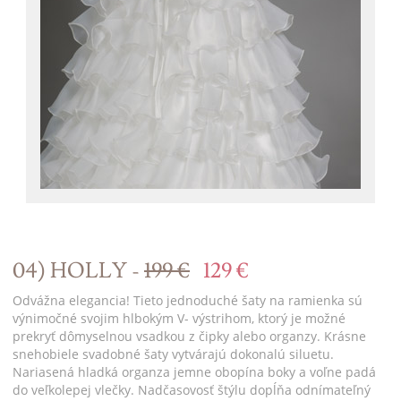
04) HOLLY -
199 €
129 €
Odvážna elegancia! Tieto jednoduché šaty na ramienka sú
výnimočné svojim hlbokým V- výstrihom, ktorý je možné
prekryť dômyselnou vsadkou z čipky alebo organzy. Krásne
snehobiele svadobné šaty vytvárajú dokonalú siluetu.
Nariasená hladká organza jemne obopína boky a voľne padá
do veľkolepej vlečky. Nadčasovosť štýlu dopĺňa odnímateľný