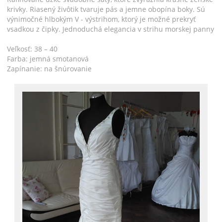
krivky. Riasený živôtik tvaruje pás a jemne obopína boky. Sú
výnimočné hlbokým V - výstrihom, ktorý je možné prekryť
vsadkou z čipky. Jednoduchá elegancia v strihu morskej panny
Veľkosť: 38 – 40
Farba: jemná smotanová
Zapínanie: na šnúrovanie