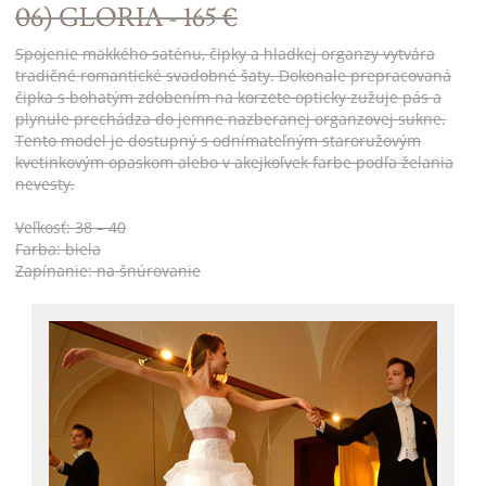
06) GLORIA - 165 €
Spojenie mäkkého saténu, čipky a hladkej organzy vytvára
tradičné romantické svadobné šaty. Dokonale prepracovaná
čipka s bohatým zdobením na korzete opticky zužuje pás a
plynule prechádza do jemne nazberanej organzovej sukne.
Tento model je dostupný s odnímateľným staroružovým
kvetinkovým opaskom alebo v akejkoľvek farbe podľa želania
nevesty.
Veľkosť: 38 – 40
Farba: biela
Zapínanie: na šnúrovanie