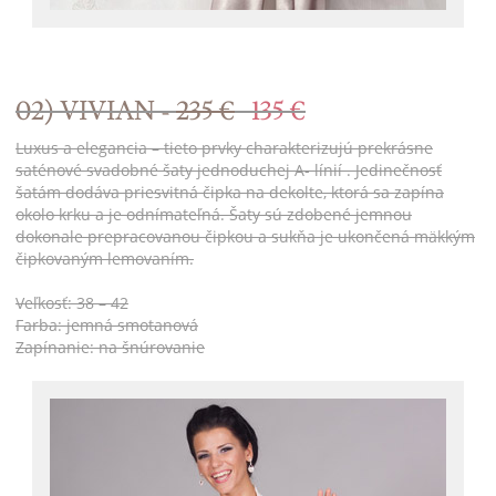
02) VIVIAN -
235 €
135 €
Luxus a elegancia – tieto prvky charakterizujú prekrásne
saténové svadobné šaty jednoduchej A- línií . Jedinečnosť
šatám dodáva priesvitná čipka na dekolte, ktorá sa zapína
okolo krku a je odnímateľná. Šaty sú zdobené jemnou
dokonale prepracovanou čipkou a sukňa je ukončená mäkkým
čipkovaným lemovaním.
Veľkosť: 38 – 42
Farba: jemná smotanová
Zapínanie: na šnúrovanie