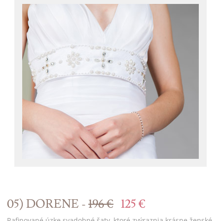
05) DORENE -
196 €
125 €
Rafinované úzke svadobné šaty, ktoré zvýraznia krásne ženské