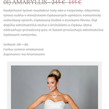
01) AMARYLLIS -
245 €
145 €
Nadýchané tylové svadobné šaty ako z rozprávky. Objemná
tylová sukňa s množstvom čipkovaných aplikácií, romantický
srdiečkový výstrih, čipkovaný živôtik s tisíckami flitrov. Štýl
dopĺňa odnímateľná stuha s krištálikmi a čipkou, ktorá
zdôrazňuje prirodzený pás. K šatám prislúchajú odnímateľná
čipkované ramienka.
Veľkosť: 38 – 40
Farba: jemná smotanová
Zapínanie: na šnúrovanie