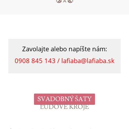
Zavolajte alebo napíšte nám:
0908 845 143 /
lafiaba@lafiaba.sk
SVADOBNÝ ŠATY
ĽUDOVÉ KROJE