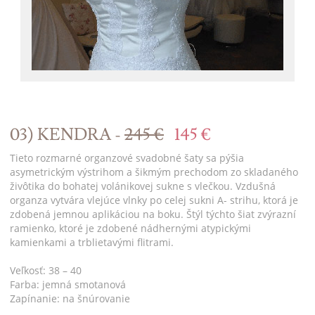
03) KENDRA -
245 €
145 €
Tieto rozmarné organzové svadobné šaty sa pýšia
asymetrickým výstrihom a šikmým prechodom zo skladaného
živôtika do bohatej volánikovej sukne s vlečkou. Vzdušná
organza vytvára vlejúce vlnky po celej sukni A- strihu, ktorá je
zdobená jemnou aplikáciou na boku. Štýl týchto šiat zvýrazní
ramienko, ktoré je zdobené nádhernými atypickými
kamienkami a trblietavými flitrami.
Veľkosť: 38 – 40
Farba: jemná smotanová
Zapínanie: na šnúrovanie