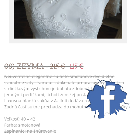
08) ZEYMA -
215 €
115 €
Neuveriteľne elegantné sú tieto smotanové dvojdielne
svadobné šaty. Tvarujúci, dokonale prepracovaný korzet so
srdiečkovým výstrihom je bohato zdobený kamienkami a
jemnými perličkami, lichotí ženskej postave a zoštíhľuje pás.
Luxusná hladká sukňa v A- línií dodáva romantický vzhľad.
Zadná časť sukne prechádza do mohutnej nazberanej vlečky.
Veľkosť: 40 – 42
Farba: smotanová
Zapínanie: na šnúrovanie