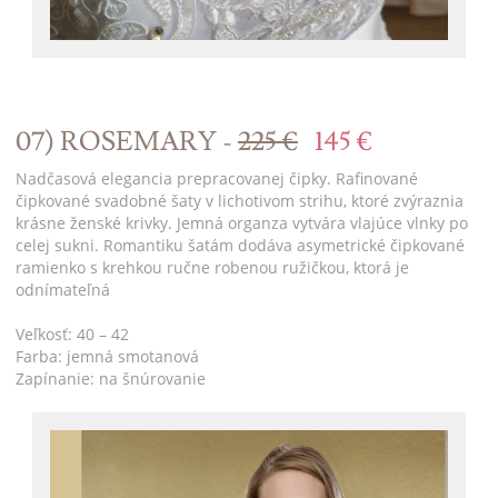
07) ROSEMARY -
225 €
145 €
Nadčasová elegancia prepracovanej čipky. Rafinované
čipkované svadobné šaty v lichotivom strihu, ktoré zvýraznia
krásne ženské krivky. Jemná organza vytvára vlajúce vlnky po
celej sukni. Romantiku šatám dodáva asymetrické čipkované
ramienko s krehkou ručne robenou ružičkou, ktorá je
odnímateľná
Veľkosť: 40 – 42
Farba: jemná smotanová
Zapínanie: na šnúrovanie