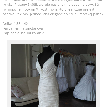
krivky. Riasený živôtik tvaruje pás a jemne obopína boky. Sú
výnimočné hlbokým V - výstrihom, ktorý je možné prekryť
vsadkou z čipky. Jednoduchá elegancia v strihu morskej panny
Veľkosť: 38 – 40
Farba: jemná smotanová
Zapínanie: na šnúrovanie