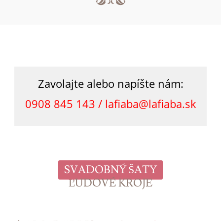
Zavolajte alebo napíšte nám:
0908 845 143 /
lafiaba@lafiaba.sk
SVADOBNÝ ŠATY
ĽUDOVÉ KROJE