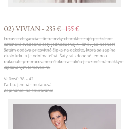
02) VIVIAN -
235 €
135 €
Luxus a elegancia – tieto prvky charakterizujú prekrásne
saténové svadobné šaty jednoduchej A- línií . Jedinečnosť
šatám dodáva priesvitná čipka na dekolte, ktorá sa zapína
okolo krku a je odnímateľná. Šaty sú zdobené jemnou
dokonale prepracovanou čipkou a sukňa je ukončená mäkkým
čipkovaným lemovaním.
Veľkosť: 38 – 42
Farba: jemná smotanová
Zapínanie: na šnúrovanie