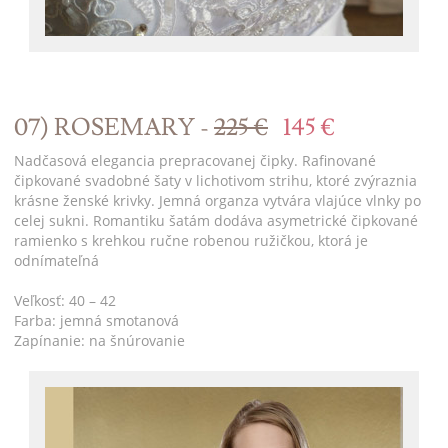
07) ROSEMARY -
225 €
145 €
Nadčasová elegancia prepracovanej čipky. Rafinované
čipkované svadobné šaty v lichotivom strihu, ktoré zvýraznia
krásne ženské krivky. Jemná organza vytvára vlajúce vlnky po
celej sukni. Romantiku šatám dodáva asymetrické čipkované
ramienko s krehkou ručne robenou ružičkou, ktorá je
odnímateľná
Veľkosť: 40 – 42
Farba: jemná smotanová
Zapínanie: na šnúrovanie