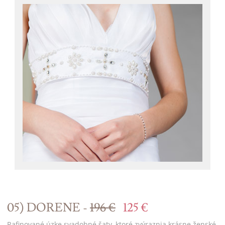
05) DORENE -
196 €
125 €
Rafinované úzke svadobné šaty, ktoré zvýraznia krásne ženské