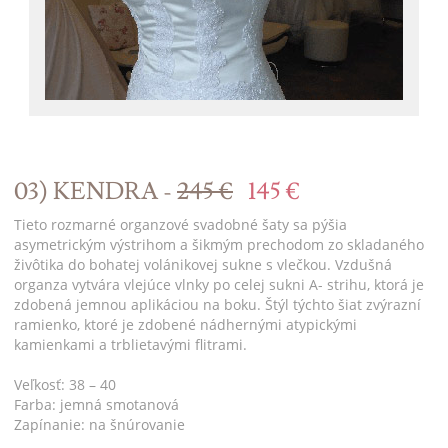
03) KENDRA -
245 €
145 €
Tieto rozmarné organzové svadobné šaty sa pýšia
asymetrickým výstrihom a šikmým prechodom zo skladaného
živôtika do bohatej volánikovej sukne s vlečkou. Vzdušná
organza vytvára vlejúce vlnky po celej sukni A- strihu, ktorá je
zdobená jemnou aplikáciou na boku. Štýl týchto šiat zvýrazní
ramienko, ktoré je zdobené nádhernými atypickými
kamienkami a trblietavými flitrami.
Veľkosť: 38 – 40
Farba: jemná smotanová
Zapínanie: na šnúrovanie