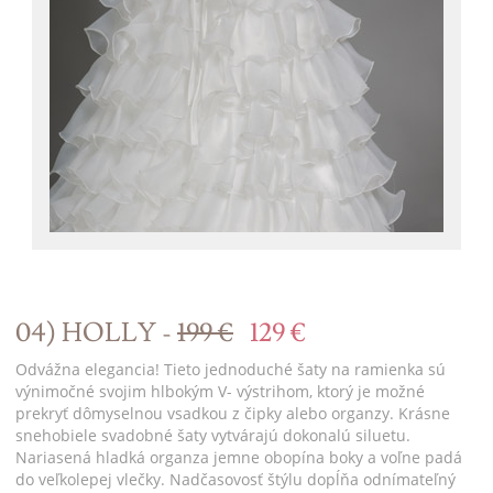
04) HOLLY -
199 €
129 €
Odvážna elegancia! Tieto jednoduché šaty na ramienka sú
výnimočné svojim hlbokým V- výstrihom, ktorý je možné
prekryť dômyselnou vsadkou z čipky alebo organzy. Krásne
snehobiele svadobné šaty vytvárajú dokonalú siluetu.
Nariasená hladká organza jemne obopína boky a voľne padá
do veľkolepej vlečky. Nadčasovosť štýlu dopĺňa odnímateľný