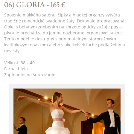
06) GLORIA - 165 €
Spojenie mäkkého saténu, čipky a hladkej organzy vytvára
tradičné romantické svadobné šaty. Dokonale prepracovaná
čipka s bohatým zdobením na korzete opticky zužuje pás a
plynule prechádza do jemne nazberanej organzovej sukne.
Tento model je dostupný s odnímateľným staroružovým
kvetinkovým opaskom alebo v akejkoľvek farbe podľa želania
nevesty.
Veľkosť: 38 – 40
Farba: biela
Zapínanie: na šnúrovanie