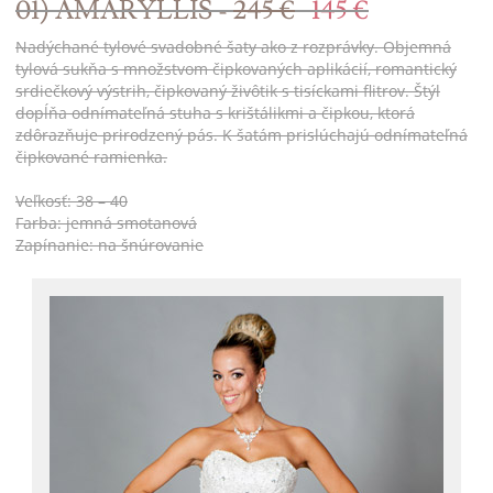
01) AMARYLLIS -
245 €
145 €
Nadýchané tylové svadobné šaty ako z rozprávky. Objemná
tylová sukňa s množstvom čipkovaných aplikácií, romantický
srdiečkový výstrih, čipkovaný živôtik s tisíckami flitrov. Štýl
dopĺňa odnímateľná stuha s krištálikmi a čipkou, ktorá
zdôrazňuje prirodzený pás. K šatám prislúchajú odnímateľná
čipkované ramienka.
Veľkosť: 38 – 40
Farba: jemná smotanová
Zapínanie: na šnúrovanie