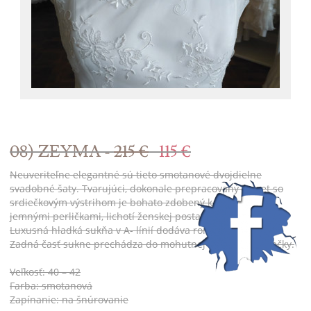
08) ZEYMA -
215 €
115 €
Neuveriteľne elegantné sú tieto smotanové dvojdielne
svadobné šaty. Tvarujúci, dokonale prepracovaný korzet so
srdiečkovým výstrihom je bohato zdobený kamienkami a
jemnými perličkami, lichotí ženskej postave a zoštíhľuje pás.
Luxusná hladká sukňa v A- línií dodáva romantický vzhľad.
Zadná časť sukne prechádza do mohutnej nazberanej vlečky.
Veľkosť: 40 – 42
Farba: smotanová
Zapínanie: na šnúrovanie