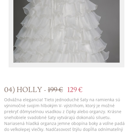
04) HOLLY -
199 €
129 €
Odvážna elegancia! Tieto jednoduché šaty na ramienka sú
výnimočné svojim hlbokým V- výstrihom, ktorý je možné
prekryť dômyselnou vsadkou z čipky alebo organzy. Krásne
snehobiele svadobné šaty vytvárajú dokonalú siluetu.
Nariasená hladká organza jemne obopína boky a voľne padá
do veľkolepej vlečky. Nadčasovosť štýlu dopĺňa odnímateľný