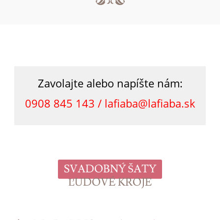
Zavolajte alebo napíšte nám:
0908 845 143 /
lafiaba@lafiaba.sk
SVADOBNÝ ŠATY
ĽUDOVÉ KROJE