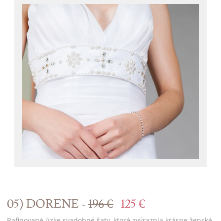
05) DORENE -
196 €
125 €
Rafinované úzke svadobné šaty, ktoré zvýraznia krásne ženské