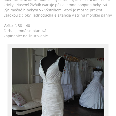
krivky. Riasený živôtik tvaruje pás a jemne obopína boky. Sú
výnimočné hlbokým V - výstrihom, ktorý je možné prekryť
vsadkou z čipky. Jednoduchá elegancia v strihu morskej panny
Veľkosť: 38 – 40
Farba: jemná smotanová
Zapínanie: na šnúrovanie