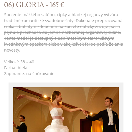
06) GLORIA - 165 €
Spojenie mäkkého saténu, čipky a hladkej organzy vytvára
tradičné romantické svadobné šaty. Dokonale prepracovaná
čipka s bohatým zdobením na korzete opticky zužuje pás a
plynule prechádza do jemne nazberanej organzovej sukne.
Tento model je dostupný s odnímateľným staroružovým
kvetinkovým opaskom alebo v akejkoľvek farbe podľa želania
nevesty.
Veľkosť: 38 – 40
Farba: biela
Zapínanie: na šnúrovanie