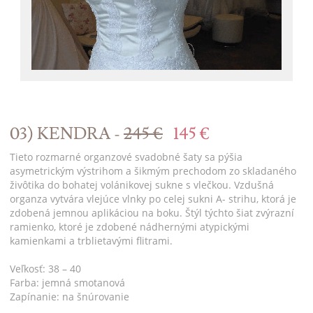
03) KENDRA -
245 €
145 €
Tieto rozmarné organzové svadobné šaty sa pýšia
asymetrickým výstrihom a šikmým prechodom zo skladaného
živôtika do bohatej volánikovej sukne s vlečkou. Vzdušná
organza vytvára vlejúce vlnky po celej sukni A- strihu, ktorá je
zdobená jemnou aplikáciou na boku. Štýl týchto šiat zvýrazní
ramienko, ktoré je zdobené nádhernými atypickými
kamienkami a trblietavými flitrami.
Veľkosť: 38 – 40
Farba: jemná smotanová
Zapínanie: na šnúrovanie