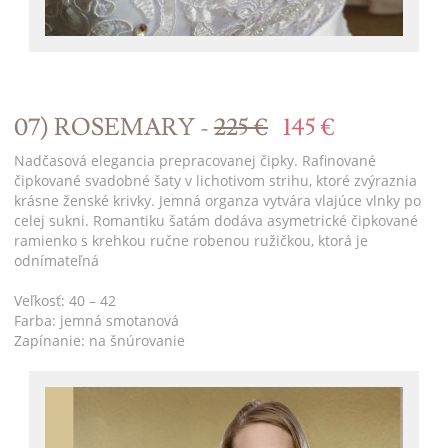
07) ROSEMARY -
225 €
145 €
Nadčasová elegancia prepracovanej čipky. Rafinované
čipkované svadobné šaty v lichotivom strihu, ktoré zvýraznia
krásne ženské krivky. Jemná organza vytvára vlajúce vlnky po
celej sukni. Romantiku šatám dodáva asymetrické čipkované
ramienko s krehkou ručne robenou ružičkou, ktorá je
odnímateľná
Veľkosť: 40 – 42
Farba: jemná smotanová
Zapínanie: na šnúrovanie