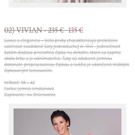
02) VIVIAN -
235 €
135 €
Luxus a elegancia – tieto prvky charakterizujú prekrásne
saténové svadobné šaty jednoduchej A- línií . Jedinečnosť
šatám dodáva priesvitná čipka na dekolte, ktorá sa zapína
okolo krku a je odnímateľná. Šaty sú zdobené jemnou
dokonale prepracovanou čipkou a sukňa je ukončená mäkkým
čipkovaným lemovaním.
Veľkosť: 38 – 42
Farba: jemná smotanová
Zapínanie: na šnúrovanie