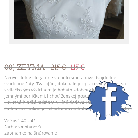
08) ZEYMA -
215 €
115 €
Neuveriteľne elegantné sú tieto smotanové dvojdielne
svadobné šaty. Tvarujúci, dokonale prepracovaný korzet so
srdiečkovým výstrihom je bohato zdobený kamienkami a
jemnými perličkami, lichotí ženskej postave a zoštíhľuje pás.
Luxusná hladká sukňa v A- línií dodáva romantický vzhľad.
Zadná časť sukne prechádza do mohutnej nazberanej vlečky.
Veľkosť: 40 – 42
Farba: smotanová
Zapínanie: na šnúrovanie