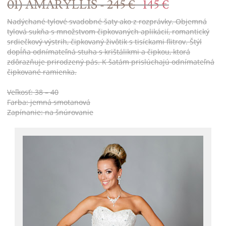
01) AMARYLLIS -
245 €
145 €
Nadýchané tylové svadobné šaty ako z rozprávky. Objemná
tylová sukňa s množstvom čipkovaných aplikácií, romantický
srdiečkový výstrih, čipkovaný živôtik s tisíckami flitrov. Štýl
dopĺňa odnímateľná stuha s krištálikmi a čipkou, ktorá
zdôrazňuje prirodzený pás. K šatám prislúchajú odnímateľná
čipkované ramienka.
Veľkosť: 38 – 40
Farba: jemná smotanová
Zapínanie: na šnúrovanie