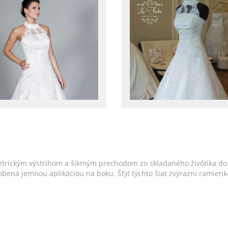
trickým výstrihom a šikmým prechodom zo skladaného živôtika do 
e zdobená jemnou aplikáciou na boku. Štýl týchto šiat zvýrazní rami