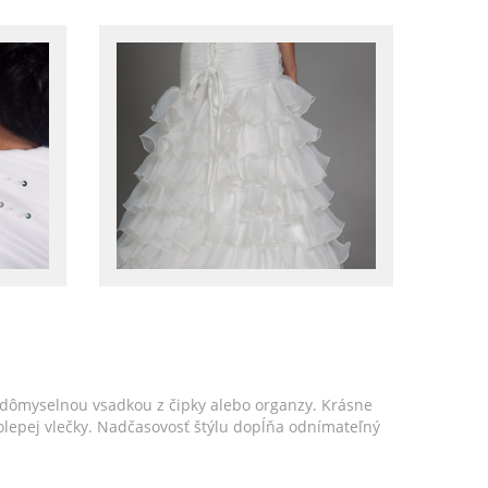
 dômyselnou vsadkou z čipky alebo organzy. Krásne
lepej vlečky. Nadčasovosť štýlu dopĺňa odnímateľný