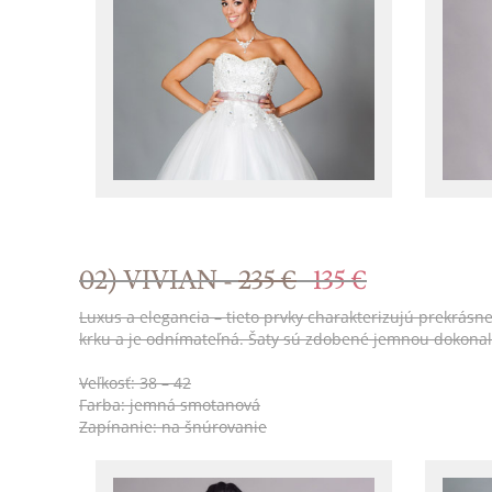
02) VIVIAN -
235 €
135 €
Luxus a elegancia – tieto prvky charakterizujú prekrásn
krku a je odnímateľná. Šaty sú zdobené jemnou dokon
Veľkosť: 38 – 42
Farba: jemná smotanová
Zapínanie: na šnúrovanie