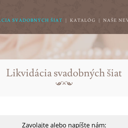
ÁCIA SVADOBNÝCH ŠIAT
|
KATALÓG
|
NAŠE NE
Likvidácia svadobných šiat
Zavolajte alebo napíšte nám: