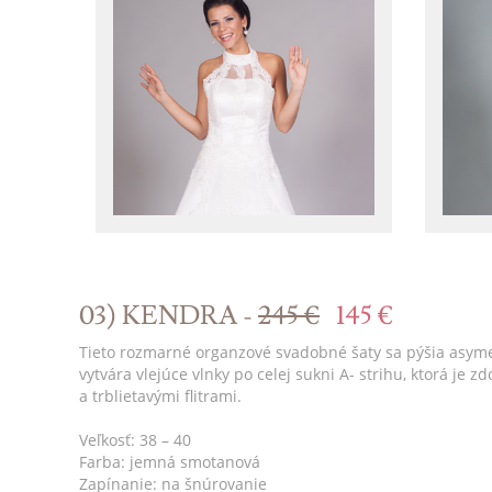
03) KENDRA -
245 €
145 €
Tieto rozmarné organzové svadobné šaty sa pýšia asyme
vytvára vlejúce vlnky po celej sukni A- strihu, ktorá j
a trblietavými flitrami.
Veľkosť: 38 – 40
Farba: jemná smotanová
Zapínanie: na šnúrovanie