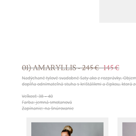
01) AMARYLLIS -
245 €
145 €
Nadýchané tylové svadobné šaty ako z rozprávky. Objemná 
dopĺňa odnímateľná stuha s krištálikmi a čipkou, ktorá
Veľkosť: 38 – 40
Farba: jemná smotanová
Zapínanie: na šnúrovanie