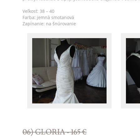
Veľkosť: 38 – 40
Farba: jemná smotanová
Zapínanie: na šnúrovanie
06) GLORIA - 165 €