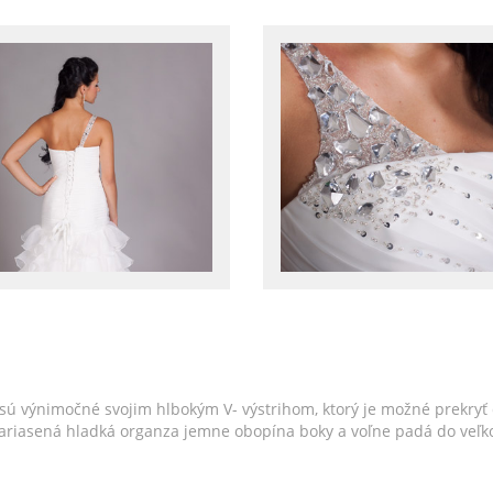
sú výnimočné svojim hlbokým V- výstrihom, ktorý je možné prekryť
Nariasená hladká organza jemne obopína boky a voľne padá do veľko