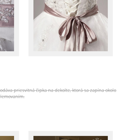
odáva priesvitná čipka na dekolte, ktorá sa zapína okolo
 lemovaním.