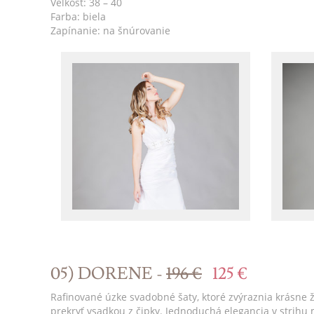
Veľkosť: 38 – 40
Farba: biela
Zapínanie: na šnúrovanie
05) DORENE -
196 €
125 €
Rafinované úzke svadobné šaty, ktoré zvýraznia krásne ž
prekryť vsadkou z čipky. Jednoduchá elegancia v strihu