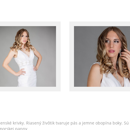
enské krivky. Riasený živôtik tvaruje pás a jemne obopína boky. S
 morskej panny