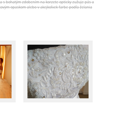
ka s bohatým zdobením na korzete opticky zužuje pás a
ovým opaskom alebo v akejkoľvek farbe podľa želania