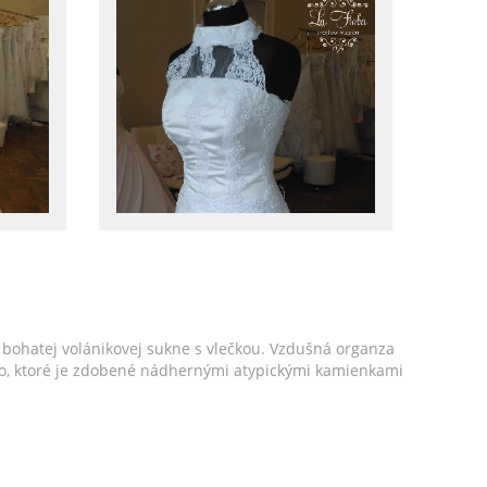
bohatej volánikovej sukne s vlečkou. Vzdušná organza
enko, ktoré je zdobené nádhernými atypickými kamienkami