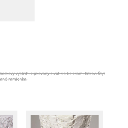
vý výstrih, čipkovaný živôtik s tisíckami flitrov. Štýl
vané ramienka.