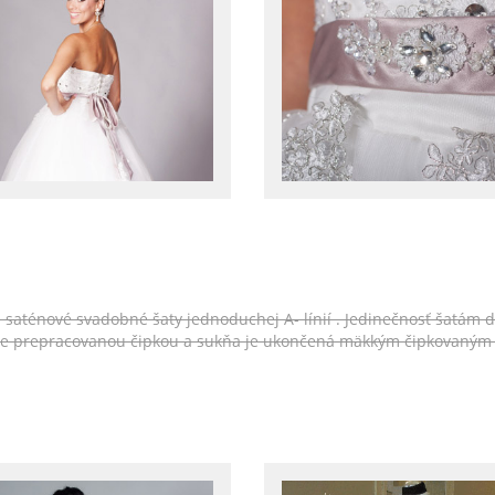
e saténové svadobné šaty jednoduchej A- línií . Jedinečnosť šatám d
ale prepracovanou čipkou a sukňa je ukončená mäkkým čipkovaným