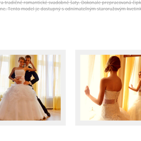
ára tradičné romantické svadobné šaty. Dokonale prepracovaná čip
ne. Tento model je dostupný s odnímateľným staroružovým kvetink