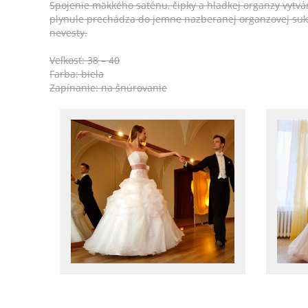
Spojenie mäkkého saténu, čipky a hladkej organzy vytv
plynule prechádza do jemne nazberanej organzovej suk
nevesty.
Veľkosť: 38 – 40
Farba: biela
Zapínanie: na šnúrovanie