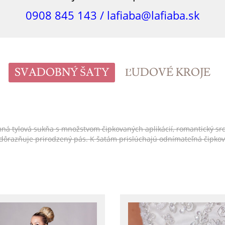
0908 845 143 /
lafiaba@lafiaba.sk
SVADOBNÝ ŠATY
ĽUDOVÉ KROJE
tylová sukňa s množstvom čipkovaných aplikácií, romantický srdiečko
 zdôrazňuje prirodzený pás. K šatám prislúchajú odnímateľná čipko