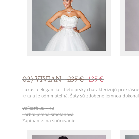
02) VIVIAN -
235 €
135 €
Luxus a elegancia – tieto prvky charakterizujú prekrásn
krku a je odnímateľná. Šaty sú zdobené jemnou dokon
Veľkosť: 38 – 42
Farba: jemná smotanová
Zapínanie: na šnúrovanie