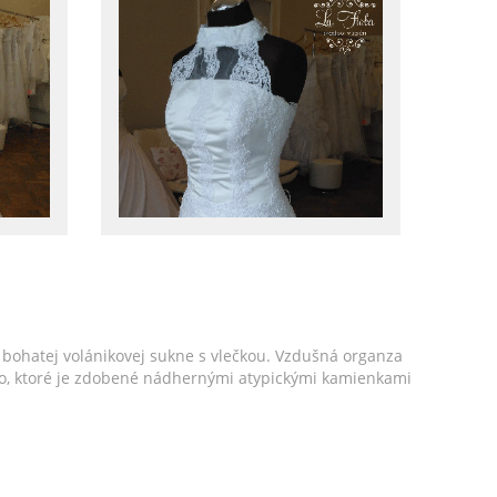
bohatej volánikovej sukne s vlečkou. Vzdušná organza
enko, ktoré je zdobené nádhernými atypickými kamienkami