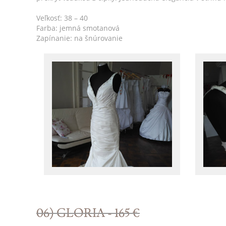
Veľkosť: 38 – 40
Farba: jemná smotanová
Zapínanie: na šnúrovanie
06) GLORIA - 165 €