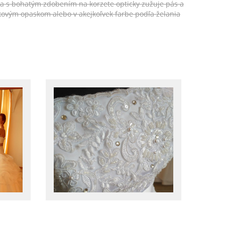
ka s bohatým zdobením na korzete opticky zužuje pás a
ovým opaskom alebo v akejkoľvek farbe podľa želania