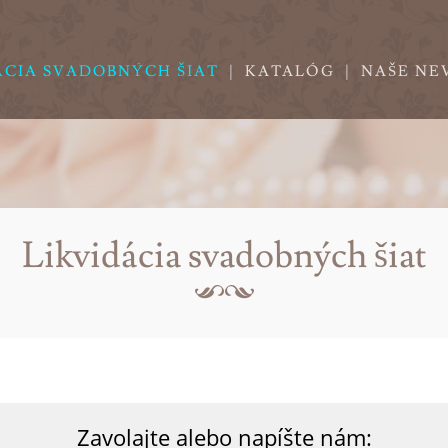
ÁCIA SVADOBNÝCH ŠIAT
|
KATALÓG
|
NAŠE NE
Likvidácia svadobných šiat
Zavolajte alebo napíšte nám: