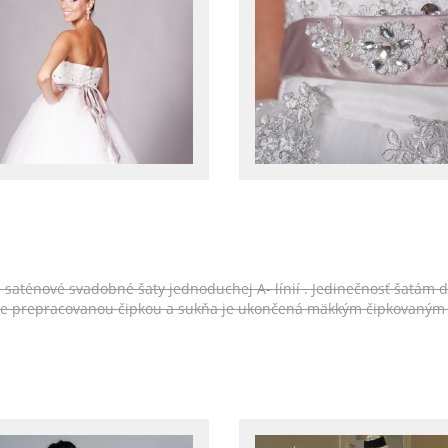
e saténové svadobné šaty jednoduchej A- línií . Jedinečnosť šatám d
ale prepracovanou čipkou a sukňa je ukončená mäkkým čipkovaným