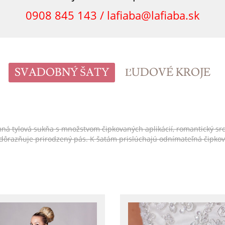
0908 845 143 /
lafiaba@lafiaba.sk
SVADOBNÝ ŠATY
ĽUDOVÉ KROJE
tylová sukňa s množstvom čipkovaných aplikácií, romantický srdiečko
 zdôrazňuje prirodzený pás. K šatám prislúchajú odnímateľná čipko