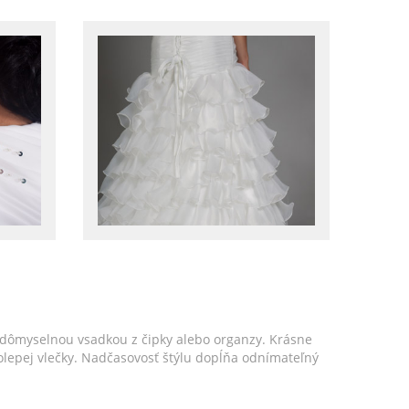
 dômyselnou vsadkou z čipky alebo organzy. Krásne
lepej vlečky. Nadčasovosť štýlu dopĺňa odnímateľný