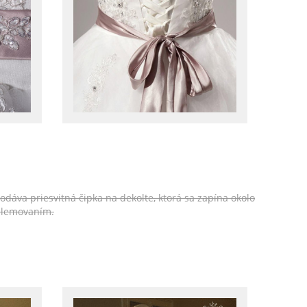
odáva priesvitná čipka na dekolte, ktorá sa zapína okolo
 lemovaním.