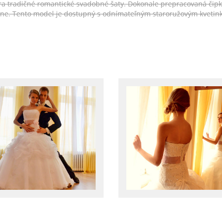
ára tradičné romantické svadobné šaty. Dokonale prepracovaná čip
ne. Tento model je dostupný s odnímateľným staroružovým kvetink