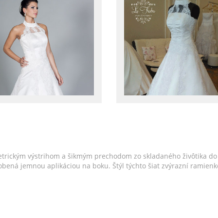
trickým výstrihom a šikmým prechodom zo skladaného živôtika do 
e zdobená jemnou aplikáciou na boku. Štýl týchto šiat zvýrazní rami