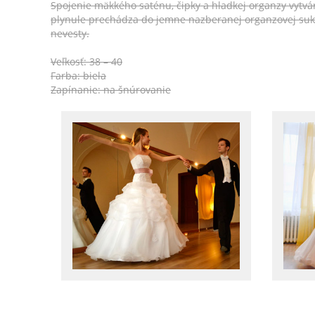
Spojenie mäkkého saténu, čipky a hladkej organzy vytv
plynule prechádza do jemne nazberanej organzovej suk
nevesty.
Veľkosť: 38 – 40
Farba: biela
Zapínanie: na šnúrovanie