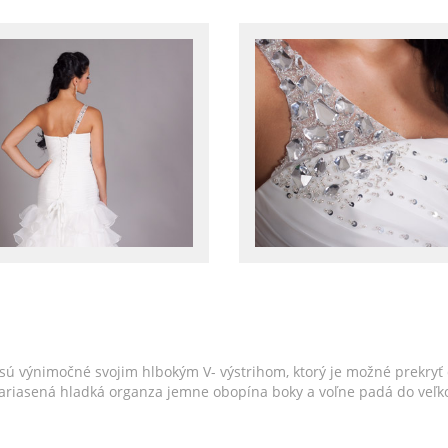
sú výnimočné svojim hlbokým V- výstrihom, ktorý je možné prekryť
Nariasená hladká organza jemne obopína boky a voľne padá do veľko