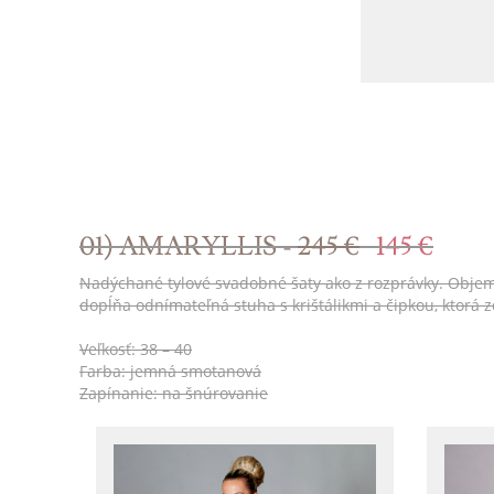
01) AMARYLLIS -
245 €
145 €
Nadýchané tylové svadobné šaty ako z rozprávky. Objemná 
dopĺňa odnímateľná stuha s krištálikmi a čipkou, ktorá
Veľkosť: 38 – 40
Farba: jemná smotanová
Zapínanie: na šnúrovanie