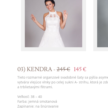
03) KENDRA -
245 €
145 €
Tieto rozmarné organzové svadobné šaty sa pýšia asyme
vytvára vlejúce vlnky po celej sukni A- strihu, ktorá j
a trblietavými flitrami.
Veľkosť: 38 – 40
Farba: jemná smotanová
Zapínanie: na šnúrovanie