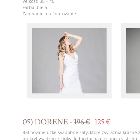
Veľkosť: 38 – 40
Farba: biela
Zapínanie: na šnúrovanie
05) DORENE -
196 €
125 €
Rafinované úzke svadobné šaty, ktoré zvýraznia krásne ž
prekryť vsadkou z čipky. Jednoduchá elegancia v strihu