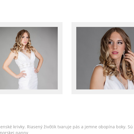
enské krivky. Riasený živôtik tvaruje pás a jemne obopína boky. S
 morskej panny