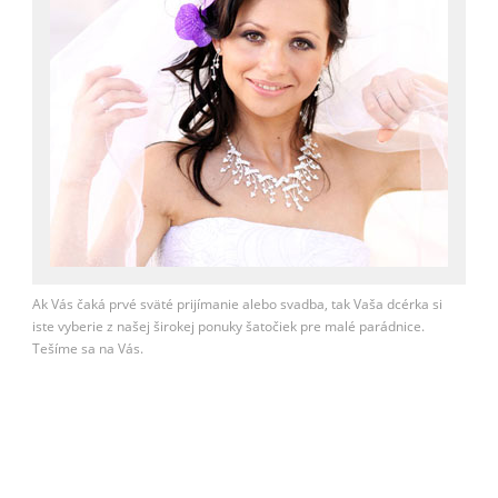
Ak Vás čaká prvé sväté prijímanie alebo svadba, tak Vaša dcérka si
iste vyberie z našej širokej ponuky šatočiek pre malé parádnice.
Tešíme sa na Vás.