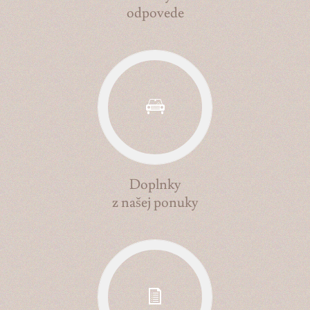
odpovede
Doplnky
z našej ponuky