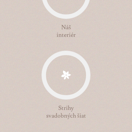
Náš
interiér
Strihy
svadobných šiat