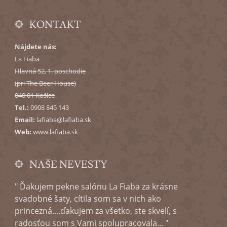
KONTAKT
Nájdete nás:
La Fiaba
Hlavná 52
, 1. poschodie
(pri The Beer House)
040 01
Košice
Tel.:
0908 845 143
Email:
lafiaba@lafiaba.sk
Web:
www.lafiaba.sk
NAŠE NEVESTY
" Ďakujem pekne salónu La Fiaba za krásne
svadobné šaty, cítila som sa v nich ako
princezná....ďakujem za všetko, ste skvelí, s
radosťou som s Vami spolupracovala... "