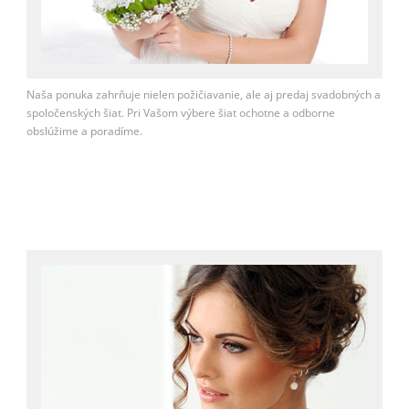
Naša ponuka zahrňuje nielen požičiavanie, ale aj predaj svadobných a
spoločenských šiat. Pri Vašom výbere šiat ochotne a odborne
obslúžime a poradíme.