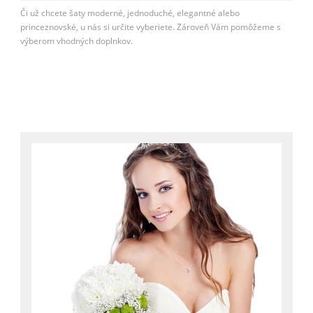
Či už chcete šaty moderné, jednoduché, elegantné alebo
princeznovské, u nás si určite vyberiete. Zároveň Vám pomôžeme s
výberom vhodných doplnkov.