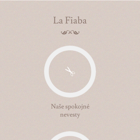
La Fiaba
Naše spokojné
nevesty