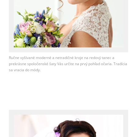
Ručne vyšívané moderné a netradičné kroje na redový tanec a
prekrásne spoločenské šaty Vás určite na prvý pohľad očaria. Tradícia
sa vracia do módy.