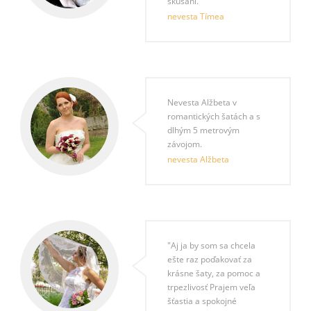
skúšaní."
nevesta Tímea
Nevesta Alžbeta v
romantických šatách a s
dlhým 5 metrovým
závojom.
nevesta Alžbeta
"Aj ja by som sa chcela
ešte raz poďakovať za
krásne šaty, za pomoc a
trpezlivosť Prajem veľa
šťastia a spokojné