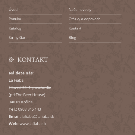
Úvod
Naše nevesty
Ponuka
Otázky a odpovede
Katalóg
Kontakt
Strihy šiat
Blog
KONTAKT
Nájdete nás:
La Fiaba
Hlavná 52
, 1. poschodie
(pri The Beer House)
040 01
Košice
Tel.:
0908 845 143
Email:
lafiaba@lafiaba.sk
Web:
www.lafiaba.sk