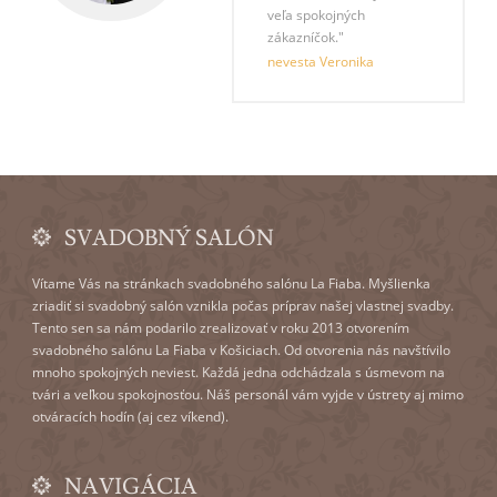
veľa spokojných
zákazníčok."
nevesta Veronika
SVADOBNÝ SALÓN
Vítame Vás na stránkach svadobného salónu La Fiaba. Myšlienka
zriadiť si svadobný salón vznikla počas príprav našej vlastnej svadby.
Tento sen sa nám podarilo zrealizovať v roku 2013 otvorením
svadobného salónu La Fiaba v Košiciach. Od otvorenia nás navštívilo
mnoho spokojných neviest. Každá jedna odchádzala s úsmevom na
tvári a veľkou spokojnosťou. Náš personál vám vyjde v ústrety aj mimo
otváracích hodín (aj cez víkend).
NAVIGÁCIA