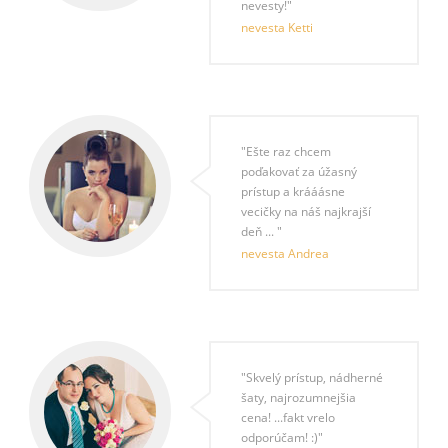
nevesty!"
nevesta Ketti
"Ešte raz chcem
poďakovať za úžasný
prístup a krááásne
vecičky na náš najkrajší
deň ... "
nevesta Andrea
"Skvelý prístup, nádherné
šaty, najrozumnejšia
cena! ...fakt vrelo
odporúčam! :)"