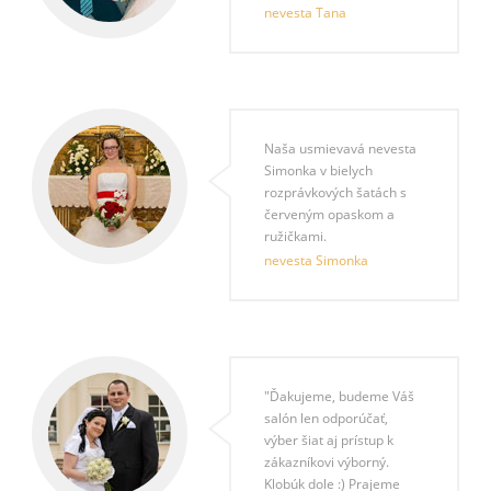
nevesta Tana
Naša usmievavá nevesta
Simonka v bielych
rozprávkových šatách s
červeným opaskom a
ružičkami.
nevesta Simonka
"Ďakujeme, budeme Váš
salón len odporúčať,
výber šiat aj prístup k
zákazníkovi výborný.
Klobúk dole :) Prajeme