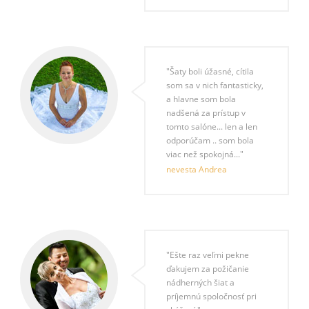
"Šaty boli úžasné, cítila
som sa v nich fantasticky,
a hlavne som bola
nadšená za prístup v
tomto salóne... len a len
odporúčam .. som bola
viac než spokojná..."
nevesta Andrea
"Ešte raz veľmi pekne
ďakujem za požičanie
nádherných šiat a
príjemnú spoločnosť pri