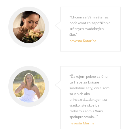
"Chcem sa Vám ešte raz
poďakovať za zapožičanie
krásnych svadobných
šiat."
nevesta Katarína
"Ďakujem pekne salónu
La Fiaba za krásne
svadobné šaty, cítila som
sa v nich ako
princezná....ďakujem za
všetko, ste skvelí, s
radosťou som s Vami
spolupracovala..."
nevesta Marina