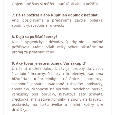
Objednané šaty si môžete buď kúpiť alebo požičať.
7. Dá sa požičať alebo kúpiť len doplnok bez šiat?
Áno, požičiavame a predávame závoje, bolerká,
spodničky, svadobné rukavičky...
8. Dajú sa požičať šperky?
Nie, z hygienických dôvodov šperky nie je možné
požičiavať. Máme však veľký výber bižutérie na
predaj za priaznivé ceny.
9. Aký tovar je ešte možné u Vás zakúpiť?
U nás si môžete zakúpiť: závoje, ozdoby do vlasov
(svadobné korunky, čelenky a hrebienky), svadobná
bižutéria (náhrdelníky, náušnice, náramky),
svadobné poháre, svadobné rukavičky, podväzky,
spodničky, drobnosti na výzdobu, svadobné pierka,
vankúšiky pod obrúčky, kravatové sety (kravata,
vreckovka, manžetové gombíky a spony na kravaty),
postavičky na tortu (veľké a malé), košíky pre
družičky.