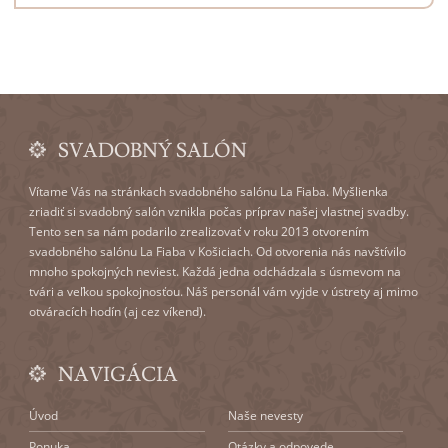
SVADOBNÝ SALÓN
Vítame Vás na stránkach svadobného salónu La Fiaba. Myšlienka
zriadiť si svadobný salón vznikla počas príprav našej vlastnej svadby.
Tento sen sa nám podarilo zrealizovať v roku 2013 otvorením
svadobného salónu La Fiaba v Košiciach. Od otvorenia nás navštívilo
mnoho spokojných neviest. Každá jedna odchádzala s úsmevom na
tvári a veľkou spokojnosťou. Náš personál vám vyjde v ústrety aj mimo
otváracích hodín (aj cez víkend).
NAVIGÁCIA
Úvod
Naše nevesty
Ponuka
Otázky a odpovede