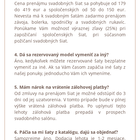
Cena prenájmu svadobných šiat sa pohybuje od
179
do
419 eur
a spoločenských od
50 do 150 eur
.
Nevesta má k svadobným šatám zadarmo prenájom
závoja, bolerka, spodničky a svadobných rukavíc.
Ponúkame Vám možnosť výraznej
zľavy
(25%) pri
zapožičaní spoločenských šiat, pri súčasnom
požičaní svadobných šiat.
4. Dá sa rezervovaný model vymeniť za iný?
Áno, kedykoľvek môžete rezervované šaty bezplatne
vymeniť za iné. Ak sa Vám časom zapáčia iné šaty z
našej ponuky, jednoducho Vám ich vymeníme.
5. Mám nárok na vrátenie zálohovej platby?
Od zmluvy na prenájom šiat je možné odstúpiť do 3
dni od jej uzatvorenia. V tomto prípade bude v plnej
výške vrátená zálohová platba. Po uplynutí tejto
lehoty zálohová platba prepadá v prospech
svadobného salónu.
6. Páčia sa mi šaty z katalógu, dajú sa objednať?
Samozrejme áno. Dodacia lehota je 1-2 mesiace.