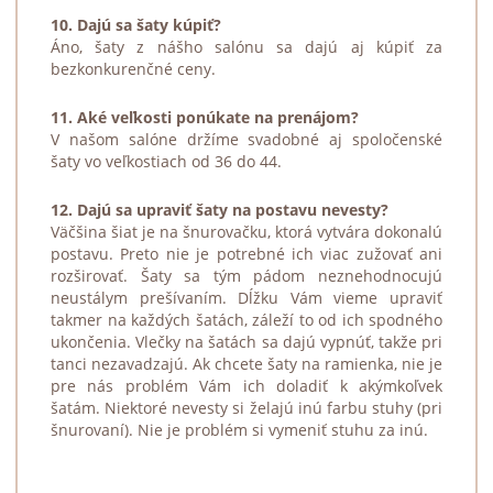
10. Dajú sa šaty kúpiť?
Áno, šaty z nášho salónu sa dajú aj kúpiť za
bezkonkurenčné ceny.
11. Aké veľkosti ponúkate na prenájom?
V našom salóne držíme svadobné aj spoločenské
šaty vo veľkostiach od 36 do 44.
12. Dajú sa upraviť šaty na postavu nevesty?
Väčšina šiat je na šnurovačku, ktorá vytvára dokonalú
postavu. Preto nie je potrebné ich viac zužovať ani
rozširovať. Šaty sa tým pádom neznehodnocujú
neustálym prešívaním. Dĺžku Vám vieme upraviť
takmer na každých šatách, záleží to od ich spodného
ukončenia. Vlečky na šatách sa dajú vypnúť, takže pri
tanci nezavadzajú. Ak chcete šaty na ramienka, nie je
pre nás problém Vám ich doladiť k akýmkoľvek
šatám. Niektoré nevesty si želajú inú farbu stuhy (pri
šnurovaní). Nie je problém si vymeniť stuhu za inú.